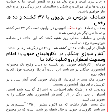
درحال پیری است و نرخ تولد هم رو به کاهش است، ما به حمایت
روبات ها برای مراقبت پزشکی و سالمندان و در زندگی روزمره خود
نیاز خواهیم داشت.
تصادف اتوبوس در بولیوی با ۳۷ کشته و ده ها
زخمی
به دنبال تصادف دو
دستگاه
اتوبوس در بولیوی دست کم ۳۷ نفر کشته
و ده ها نفر دیگر هم زخمی شدند.
پلیس و مقامات محلی روز شنبه گفتند که این حادثه در منطقه
«پوتوسی» رخ داده است.
تابحال در این حادثه ۳۷ تن کشته شده و ۳۹ تن دیگر هم زخمی شدند.
آتش سوزی جنگلی در «کارولینای جنوبی»؛ اعلام
وضعیت اضطراری و تخلیه خانه ها
فرماندار کارولینای جنوبی روز یکشنبه به دنبال وقوع یک مجموعه
آتشسوزی جنگلی در سرتاسر این ایالتِ آمریکا، وضعیت فوق العاده
اعلام نمود.
«هنری مک مستر»، فرماندار کارولینای جنوبی گفت آتش نشانان در
کوشش برای مهار آتشسوزی هستند.
ویدئویی که در شبکه های اجتماعی به اشتراک گذاشته شده است،
آسمان نارنجی رنگ بر اثر گسترش آتشسوزی های جنگلی را به
تصویر می کشد.
مک مستر اظهار داشت که هم اکنون بیشتر از ۱۷۵ آتشسوزی در
سرتاسر کارولینای جنوبی درحال شعله ور شدن است که در مجموع