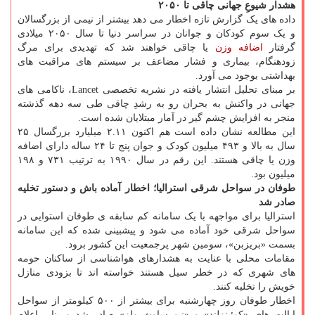
هشدار شیوعِ جهانی چاقی تا ۲۰۵۰
داده های یک گزارش تازه اخطار می دهد بیشتر از نیمی از بزرگسالان
و یک سوم کودکان و جوانان در سراسر دنیا تا سال ۲۰۵۰ میلادی
گرفتار
اضافه وزن
یا چاقی خواهند شد که تهدیدی برای مرگ
زودهنگام، بیماری و فشار مضاعف بر سیستم های مراقبت های
بهداشتی بوجود می آورد.
بر مبنای تحلیل انتشار یافته در نشریه تخصصی Lancet، ناکامی های
جهانی در واکنش به بحران رو به رشدِ چاقی طی سه دهه گذشته
منجر به افزایش چشم گیر در آمار مبتلایان شده است.
این مطالعه نشان داده است هم اکنون ۲.۱۱ میلیارد بزرگسال ۲۵
سال به بالا و ۴۹۳ میلیون کودک و جوان پنج تا ۲۴ ساله دارای اضافه
وزن یا چاقی هستند. این رقم در سال ۱۹۹۰ به ترتیب ۷۳۱ و ۱۹۸
میلیون بود.
طوفان در سواحل شرقی استرالیا؛ اخطار آماده باش و دستور تخلیه
صادر شد
استرالیا برای مواجهه با یک سامانه کم سابقه ی طوفان استوایی در
سواحل شرقی خود آماده می شود و پیشبینی شده که این سامانه
بسمت «بریزبن»، سومین شهر پرجمعیت این کشور برود.
مقامات محلی با عنایت به هشدارهای هواشناسی از ساکنان حومه
های شهری که در خطر سیل هستند خواسته اند تا بزودی منازل
خویش را تخلیه کنند.
اخطار طوفان روز چهارشنبه برای بیشتر از ۵۰۰ کیلومتر از سواحل
ایالت های «کوئینزلند» و «نیو ساوث ولز» صادر شد و بنابر اعلام