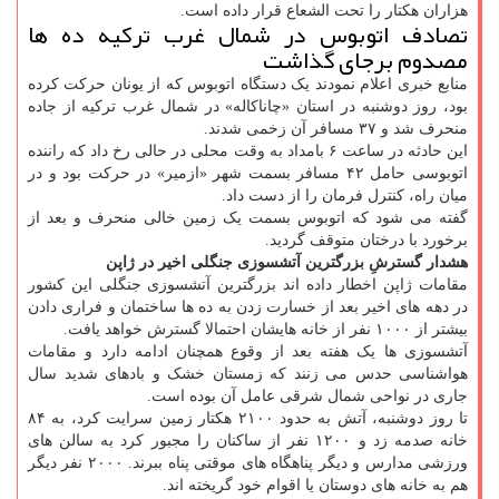
هزاران هکتار را تحت الشعاع قرار داده است.
تصادف اتوبوس در شمال غرب ترکیه ده ها
مصدوم برجای گذاشت
منابع خبری اعلام نمودند یک دستگاه اتوبوس که از یونان حرکت کرده
بود، روز دوشنبه در استان «چاناکاله» در شمال غرب ترکیه از جاده
منحرف شد و ۳۷ مسافر آن زخمی شدند.
این حادثه در ساعت ۶ بامداد به وقت محلی در حالی رخ داد که راننده
اتوبوسی حامل ۴۲ مسافر بسمت شهر «ازمیر» در حرکت بود و در
میان راه، کنترل فرمان را از دست داد.
گفته می شود که اتوبوس بسمت یک زمین خالی منحرف و بعد از
برخورد با درختان متوقف گردید.
هشدار گسترشِ بزرگترین آتشسوزی جنگلی اخیر در ژاپن
مقامات ژاپن اخطار داده اند بزرگترین آتشسوزی جنگلی این کشور
در دهه های اخیر بعد از خسارت زدن به ده ها ساختمان و فراری دادن
بیشتر از ۱۰۰۰ نفر از خانه هایشان احتمالا گسترش خواهد یافت.
آتشسوزی ها یک هفته بعد از وقوع همچنان ادامه دارد و مقامات
هواشناسی حدس می زنند که زمستان خشک و بادهای شدید سال
جاری در نواحی شمال شرقی عامل آن بوده است.
تا روز دوشنبه، آتش به حدود ۲۱۰۰ هکتار زمین سرایت کرد، به ۸۴
خانه صدمه زد و ۱۲۰۰ نفر از ساکنان را مجبور کرد به سالن های
ورزشی مدارس و دیگر پناهگاه های موقتی پناه ببرند. ۲۰۰۰ نفر دیگر
هم به خانه های دوستان یا اقوام خود گریخته اند.