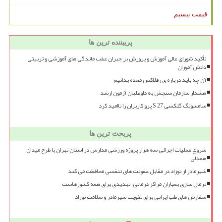
قیمت بیسیم
پربیننده ترین ها
تأکید شورای عالی آموزش و پرورش بر جبران عقب ماندگی های آموزشی و تربیتی
دانش آموزان
آن چه باید درباره ی رفلاکس معده بدانیم
هشدار سازمان سنجش به داوطلبان آزمون ارشد
سامسونگ گلکسی S 27 پرو کاربران را ناامید کرد
پربحث ترین ها
شروع عملیات اجرائی سه هزار پروژه ورزشی مدارس در استان تهران با طرح میدان
همدلی
شیرمادر از نوزاد در مقابل عفونت های تنفسی محافظت می کند
نرمال سازی بمباران مراکز درمانی، تهدیدی برای همه کشورهاست
سفارش های طب ایرانی برای تقویت شیرمادر و سلامت نوزاد