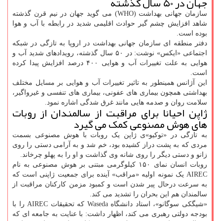
جهان در ۵۰ سال گذشته
سازمان جهانی بهداشت (WHO) می گوید جهان در نیم قرن گذشته
شاهد افزایش چشم گیر حوادث اقلیمی شدید در رابطه با آب و هوا
بوده است.
دفتر منطقه ای سازمان جهانی بهداشت در اروپا به تازگی در شبکه
اجتماعی «ایکس» نوشت: در ۵۰ سال گذشته، رویدادهای شدید آب و
هوایی به علت تغییرات آب و هوایی ۴۰۰ درصد افزایش پیدا کرده
است.
این آژانس همینطور به تاثیر تغییرات آب و هوایی بر مسایل مختلف
بهداشتی همچون بیماری های عفونی، بیماری های تنفسی و غیرواگیر،
سلامت روان و صدمه هایی مانند غرق شدگی اشاره نمود.
ژاپن احیانا برای مراقبت از سالمندان از روبات
های هوش مصنوعی کمک می گیرد
به تازگی در «توکیو»ی ژاپن یک روبات با هوش مصنوعی بسمت
مردی که به پشت دراز کشیده بود، خم شد و به آرامی دستی را روی
زانو و دستی دیگر را روی شانه وی گذاشت و او را به پهلو چرخاند.
روبات انسان نمای ۱۵۰ کیلوگرمی مبتنی بر هوش مصنوعی به نام
AIREC یک نمونه اولیه «مراقب» آینده برای جمعیت ژاپنی است که
به سرعت درحال پیر شدن است و کمبود مزمن کارکنان مراقبت از
سالمندان هم این بحران را تشدید می کند.
«شیگکی سوگانو»، استاد دانشگاه Waseda که تحقیقات AIREC را با
بودجه دولتی رهبری می کند، اظهار داشت: با عنایت به جامعه ای که