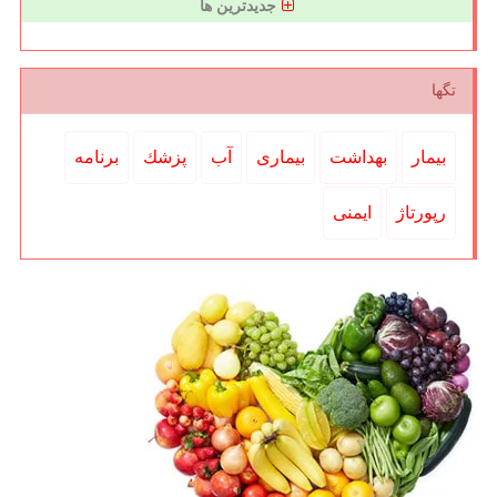
جدیدترین ها
تگها
بیمار
بهداشت
بیماری
آب
پزشك
برنامه
رپورتاژ
ایمنی