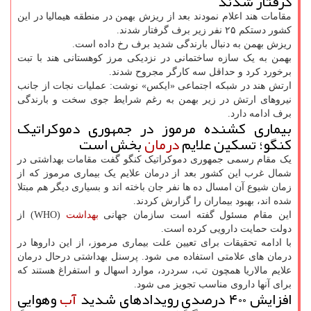
گرفتار شدند
مقامات هند اعلام نمودند بعد از ریزش بهمن در منطقه هیمالیا در این
کشور دستکم ۲۵ نفر زیر برف گرفتار شدند.
ریزش بهمن به دنبال بارندگی شدید برف رخ داده است.
بهمن به یک سازه ساختمانی در نزدیکی مرز کوهستانی هند با تبت
برخورد کرد و حداقل سه کارگر مجروح شدند.
ارتش هند در شبکه اجتماعی «ایکس» نوشت: عملیات نجات از جانب
نیروهای ارتش در زیر بهمن به رغم شرایط جوی سخت و بارندگی
برف ادامه دارد.
بیماری کشنده مرموز در جمهوری دموکراتیک
کنگو؛ تسکین علایم
درمان
بخش است
یک مقام رسمی جمهوری دموکراتیک کنگو گفت مقامات بهداشتی در
شمال غرب این کشور بعد از درمان علایم یک بیماری مرموز که از
زمان شیوع آن امسال ده ها نفر جان باخته اند و بسیاری دیگر هم مبتلا
شده اند، بهبود بیماران را گزارش کردند.
این مقام مسئول گفته است سازمان جهانی
بهداشت
(WHO) از
دولت حمایت دارویی کرده است.
با ادامه تحقیقات برای تعیین علت بیماری مرموز، از این داروها در
درمان های علامتی استفاده می شود. پرسنل بهداشتی درحال درمان
علایم مالاریا همچون تب، سردرد، موارد اسهال و استفراغ هستند که
برای آنها داروی مناسب تجویز می شود.
افزایش ۴۰۰ درصدیِ رویدادهای شدید
آب
وهواییِ