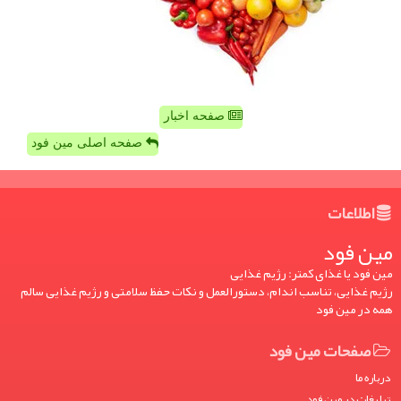
صفحه اخبار
صفحه اصلی مین فود
اطلاعات
مین فود
مین فود یا غذای کمتر: رژیم غذایی
رژیم غذایی، تناسب اندام، دستورالعمل و نکات حفظ سلامتی و رژیم غذایی سالم
همه در مین فود
صفحات مین فود
درباره ما
تبلیغات در مین فود