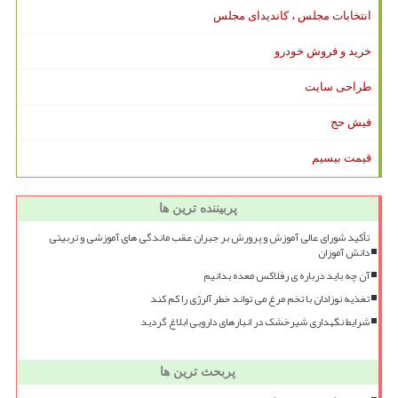
انتخابات مجلس ، کاندیدای مجلس
خرید و فروش خودرو
طراحی سایت
فیش حج
قیمت بیسیم
پربیننده ترین ها
تأکید شورای عالی آموزش و پرورش بر جبران عقب ماندگی های آموزشی و تربیتی
دانش آموزان
آن چه باید درباره ی رفلاکس معده بدانیم
تغذیه نوزادان با تخم مرغ می تواند خطر آلرژی را کم کند
شرایط نگهداری شیرخشک در انبارهای دارویی ابلاغ گردید
پربحث ترین ها