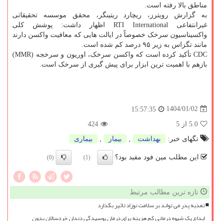
مناطق بالا رفته است.
به گزارش رویترز، ریچارد ریتینگر، محقق موسسه تحقیقاتی
غیرانتفاعی RTI International اظهار داشت: پوشش کلی
واکسیناسیون سرخک خصوصاً در ایالت هایی که معافیت واکسن دارند
مانند تگزاس به زیر ۹۵ درصد کم شده است.
CDC تأکید کرده است که واکسن سرخک، اوریون و سرخجه (MMR)
بازهم با اهمیت ترین ابزار برای پیش گیری از سرخک است.
1404/01/02
15:57:35
5.0
از 5
424
تگهای خبر:
بهداشت
,
بیمار
,
بیماری
این مطلب مین فود مفید بود؟
(0)
(1)
تازه ترین مطالب مرتبط
تغذیه پدر می تواند بر سلامت نوزاد تاثیر بگذارد
ابداع یک شیوه درمانی کم هزینه برای درمان پوسیدگی دندان خردسالان بدون