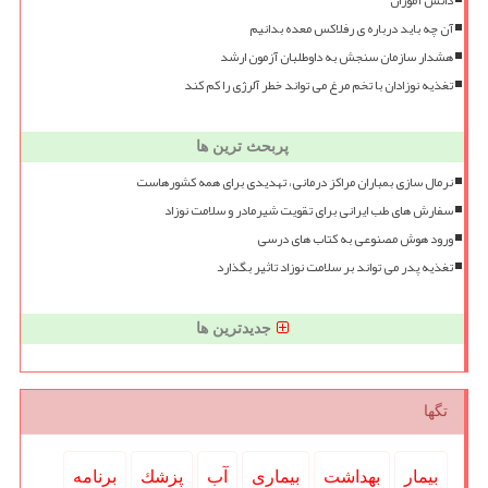
دانش آموزان
آن چه باید درباره ی رفلاکس معده بدانیم
هشدار سازمان سنجش به داوطلبان آزمون ارشد
تغذیه نوزادان با تخم مرغ می تواند خطر آلرژی را کم کند
پربحث ترین ها
نرمال سازی بمباران مراکز درمانی، تهدیدی برای همه کشورهاست
سفارش های طب ایرانی برای تقویت شیرمادر و سلامت نوزاد
ورود هوش مصنوعی به کتاب های درسی
تغذیه پدر می تواند بر سلامت نوزاد تاثیر بگذارد
جدیدترین ها
تگها
بیمار
بهداشت
بیماری
آب
پزشك
برنامه