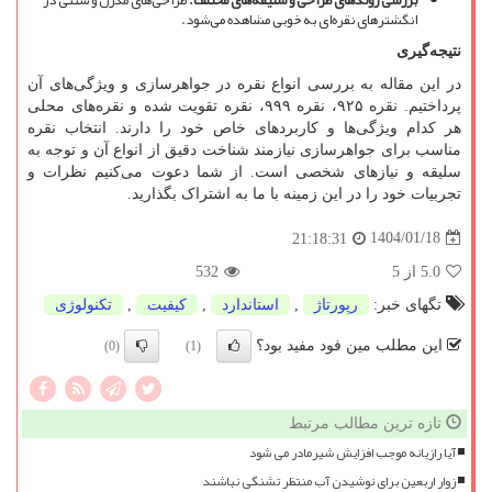
بررسی روندهای طراحی و سلیقه
های مختلف
:
طراحی
های مدرن و سنتی در
انگشترهای نقره
ای به خوبی مشاهده می
شود.
نتیجه
گیری
در این مقاله به بررسی انواع نقره در جواهرسازی و ویژگی
های آن
پرداختیم. نقره ۹۲۵، نقره ۹۹۹، نقره تقویت شده و نقره
های محلی
هر کدام ویژگی
ها و کاربردهای خاص خود را دارند. انتخاب نقره
مناسب برای جواهرسازی نیازمند شناخت دقیق از انواع آن و توجه به
سلیقه و نیازهای شخصی است. از شما دعوت می
کنیم نظرات و
تجربیات خود را در این زمینه با ما به اشتراک بگذارید.
1404/01/18
21:18:31
5.0
از 5
532
تگهای خبر:
رپورتاژ
,
استاندارد
,
كیفیت
,
تكنولوژی
این مطلب مین فود مفید بود؟
(0)
(1)
تازه ترین مطالب مرتبط
آیا رازیانه موجب افزایش شیرمادر می شود
زوار اربعین برای نوشیدن آب منتظر تشنگی نباشند