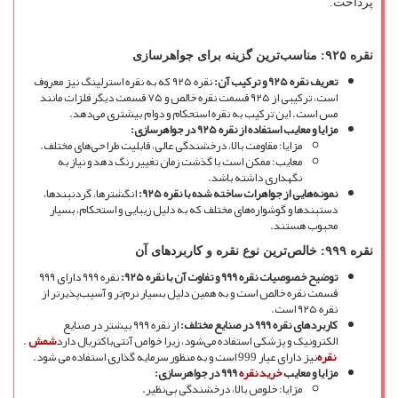
پرداخت.
نقره
۹۲۵:
مناسب
ترین گزینه برای جواهرسازی
تعریف نقره
۹۲۵
و ترکیب آن
:
نقره ۹۲۵ که به نقره استرلینگ نیز معروف
است، ترکیبی از ۹۲۵ قسمت نقره خالص و ۷۵ قسمت دیگر فلزات مانند
مس است. این ترکیب به نقره استحکام و دوام بیشتری می
دهد.
مزایا و معایب استفاده از نقره
۹۲۵
در جواهرسازی
:
مزایا: مقاومت بالا، درخشندگی عالی، قابلیت طراحی
های مختلف.
معایب: ممکن است با گذشت زمان تغییر رنگ دهد و نیاز به
نگهداری داشته باشد.
نمونه
هایی از جواهرات ساخته شده با نقره
۹۲۵
:
انگشترها، گردنبندها،
دستبندها و گوشواره
های مختلف که به دلیل زیبایی و استحکام، بسیار
محبوب هستند.
نقره
۹۹۹:
خالص
ترین نوع نقره و کاربردهای آن
توضیح خصوصیات نقره
۹۹۹
و تفاوت آن با نقره
۹۲۵
:
نقره ۹۹۹ دارای ۹۹۹
قسمت نقره خالص است و به همین دلیل بسیار نرم
تر و آسیب
پذیرتر از
نقره ۹۲۵ است.
کاربردهای نقره
۹۹۹
در صنایع مختلف
:
از نقره ۹۹۹ بیشتر در صنایع
الکترونیک و پزشکی استفاده می
شود، زیرا خواص آنتی
باکتریال دارد
شمش
.
نقره
نیز دارای عیار 999 است و به منظور سرمایه گذاری استفاده می شود.
مزایا و معایب
خرید نقره
۹۹۹
در جواهرسازی
:
مزایا: خلوص بالا، درخشندگی بی
نظیر.