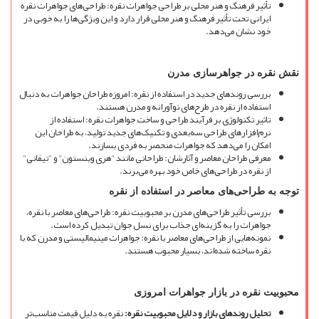
تأثیر فرهنگ و هنر محلی بر طراحی جواهرات نقره: طراحی
های جواهرات نقره
ایرانی تحت تأثیر فرهنگ و هنر محلی قرار دارد و این ویژگی
ها را به خوبی در
خود نشان می
دهد.
نقش نقره در جواهرسازی مدرن
بررسی روندهای جدید در استفاده از نقره: امروزه طراحان جواهرات به دنبال
استفاده از نقره در طرح
های نوآورانه و مدرن هستند.
تاثیر تکنولوژی بر فرآیند طراحی و ساخت جواهرات نقره: استفاده از
نرم
افزارهای طراحی سه
بعدی و تکنیک
های جدید تولید، به طراحان این
امکان را می
دهد که جواهرات منحصر به فردی بسازند.
معرفی طراحان معاصر و آثارشان: طراحانی مانند "هری وینستون" و "تیفانی"
از نقره در طراحی
های خاص خود بهره می
برند.
توجه به طراحی
های معاصر در استفاده از نقره
بررسی تأثیر طراحی
های مدرن بر محبوبیت نقره: طراحی
های معاصر با نقره،
جواهرات را به گزینه
ای جذاب برای نسل جوان تبدیل کرده است.
نمونه
هایی از طراحی
های معاصر با نقره: جواهرات مینیمالیستی و مدرن که با
نقره ساخته شده
اند، بسیار محبوب هستند.
محبوبیت نقره در بازار جواهرات امروزی
تحلیل روندهای بازار و دلایل محبوبیت نقره
:
نقره به دلیل قیمت مناسب
تر