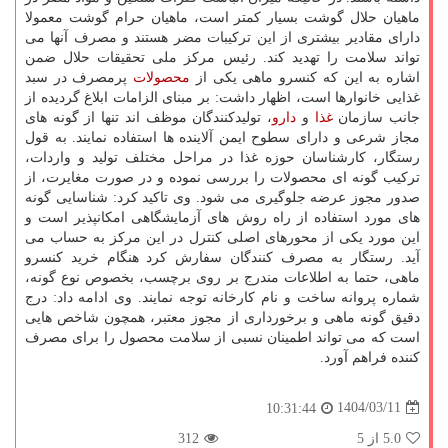
ماهیان حلال گوشت بسیار کمتر است، ماهیان حرام گوشت معمولا
دارای مقادیر بیشتری از این ترکیبات مضر هستند و مصرف آنها می
تواند سلامت را تهدید کند. رئیس مرکز ملی تحقیقات حلال ضمن
اشاره به این که کنسرو ماهی یکی از
محصولات
پرمصرف در سبد
غذایی خانوارها است، اظهار داشت: بر مبنای الزامات ابلاغ گردیده از
جانب سازمان
غذا
و
دارو
، تولیدکنندگان موظف اند تنها از گونه های
مجاز شرعی و دارای سطوح ایمن آلاینده ها استفاده نمایند. به قول
رستگار، کارشناسان حوزه غذا در مراحل مختلف تولید و واردات،
ترکیب گونه ای محصولات را بررسی نموده و در صورت مغایرت، از
صدور مجوز عرضه جلوگیری می شود. وی تاکید کرد: شناسایی گونه
های مورد استفاده از راه روش های آزمایشگاهی امکانپذیر است و
این مورد یکی از محورهای اصلی کنترل در این مرکز به حساب می
آید. رستگار به مصرف کنندگان سفارش کرد هنگام خرید کنسرو
ماهی، حتما به اطلاعات مندرج بر روی برچسب، بخصوص نوع گونه،
شماره پروانه ساخت و نام کارخانه توجه نمایند. وی ادامه داد: درج
دقیق گونه ماهی و برخورداری از مجوز معتبر، همچون شاخص هایی
است که می تواند اطمینان نسبی از سلامت محصول را برای مصرف
کننده فراهم آورد.
1404/03/11
10:31:44
5.0
از 5
312