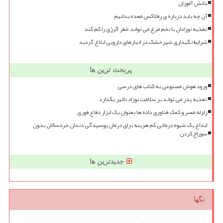
دانش آموزان
آن چه باید درباره ی رفلاکس معده بدانیم
تغذیه نوزادان با تخم مرغ می تواند خطر آلرژی را کم کند
شرایط نگهداری شیرخشک در انبارهای دارویی ابلاغ گردید
پربحث ترین ها
ورود هوش مصنوعی به کتاب های درسی
تغذیه پدر می تواند بر سلامت نوزاد تاثیر بگذارد
زلزله مصر و کمک فناوری داده ها بعنوان یک ابزار دفاع فوری
ابداع یک شیوه درمانی کم هزینه برای درمان پوسیدگی دندان خردسالان بدون
سوراخ کردن
جدیدترین ها
تگها