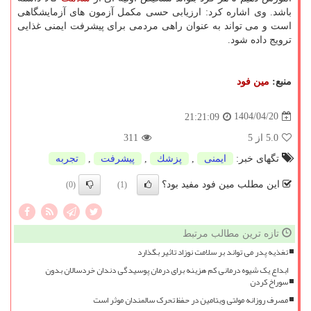
باشد. وی اشاره کرد: ارزیابی حسی مکمل آزمون های آزمایشگاهی
است و می تواند به عنوان راهی مردمی برای پیشرفت ایمنی غذایی
ترویج داده شود.
منبع:
مین فود
1404/04/20
21:21:09
5.0
از 5
311
تگهای خبر:
ایمنی
,
پزشك
,
پیشرفت
,
تجربه
این مطلب مین فود مفید بود؟
(0)
(1)
تازه ترین مطالب مرتبط
تغذیه پدر می تواند بر سلامت نوزاد تاثیر بگذارد
ابداع یک شیوه درمانی کم هزینه برای درمان پوسیدگی دندان خردسالان بدون
سوراخ کردن
مصرف روزانه مولتی ویتامین در حفظ تحرک سالمندان موثر است