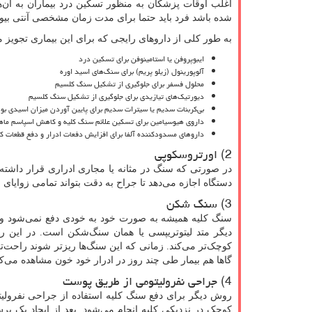
اغلب اوقات پزشکان به منظور تسکین درد بیماران به آن‌
شده باشد فرد باید حتما برای مدت زمان مشخصی آنتی بی
به طور کلی از داروهای رایجی که برای این بیماری تجویز م
ایبوپروفن یا استامینوفن برای تسکین درد
آلوپورینول (زیلو پریم) برای سنگ‌های اسید اوره
محلول فسفر برای جلوگیری از تشکیل سنگ کلسیم
دیورتیک‌های تیازیدی برای جلوگیری از تشکیل سنگ کلسیم
بی‌کربنات سدیم یا سیترات سدیم برای پایین آوردن میزان اسیدی بود
داروی هیوسیامین برای تسکین علائم سنگ کلیه و کاهش اسپاسم ماهی
داروهای مسدودکننده آلفا برای افزایش دفعات ادرار و دفع قطعات 
2) اورتروسکوپی
در صورتی که سنگ در مثانه یا مجاری ادراری قرار داشته
دستگاه اجازه می‌دهد تا جراح به دقت بتواند تمامی زوایا
3) سنگ‌ شکن
سنگ کلیه همیشه به صورت خود به خودی دفع نمی‌شود و با
دیگر متد لیتوتریپسی یا همان سنگ‌شکن است. در این ر
کوچک‌تر می‌کند. زمانی که این سنگ‌ها ریزتر شوند راحت‌
گاها هم بیمار طی چند روز در ادرار خود خون مشاهده می‌کن
4) جراحی نفرولیتومی از طریق پوست
روش دیگر برای دفع سنگ کلیه استفاده از جراحی نفرول
کوچک در نزدیکی کلیه انجام می‌شود. بعد از ایجاد یک بر