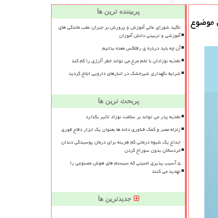
پربیننده ترین ها
ن موضوع
تأکید شورای عالی آموزش و پرورش بر جبران عقب ماندگی های
آموزشی و تربیتی دانش آموزان
آن چه باید درباره ی رفلاکس معده بدانیم
تغذیه نوزادان با تخم مرغ می تواند خطر آلرژی را کم کند
شرایط نگهداری شیرخشک در انبارهای دارویی ابلاغ گردید
پربحث ترین ها
تغذیه پدر می تواند بر سلامت نوزاد تاثیر بگذارد
زلزله مصر و کمک فناوری داده ها بعنوان یک ابزار دفاع فوری
ابداع یک شیوه درمانی کم هزینه برای درمان پوسیدگی دندان
خردسالان بدون سوراخ کردن
۵ آسیب پذیری امنیتی که سیستم های هوش مصنوعی را
تهدید می کنند
جدیدترین ها