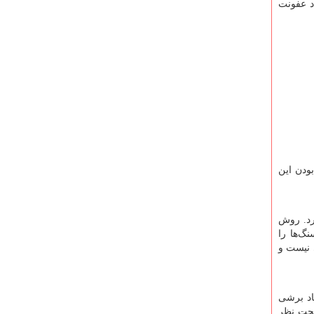
د عفونت
ودن این
رد. روش
گ‌ها را
 نیست و
اد برشی
تحت نظر