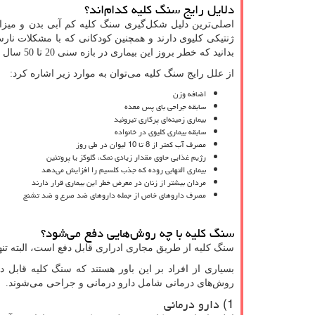
دلایل رایج سنگ کلیه کدام‌اند؟
اصلی‌ترین دلیل شکل‌گیری سنگ کلیه کم آبی بدن و میز
ژنتیکی کلیوی دارند و همچنین کودکانی که با مشکلات نار
بدانید که خطر بروز این بیماری در بازه سنی 20 تا 50 سال بیشتر است.
از علل رایج سنگ کلیه می‌توان به موارد زیر اشاره کرد:
اضافه وزن
سابقه جراحی بای پس معده
بیماری زمینه‌ای پرکاری تیروئید
سابقه بیماری کلیوی در خانواده
مصرف آب کمتر از 8 تا 10 لیوان در طی روز
رژیم غذایی حاوی مقدار زیادی نمک، گلوکز یا پروتئین
بیماری التهابی روده که جذب کلسیم را افزایش می‌دهد
مردان بیشتر از زنان در معرض خطر این بیماری قرار دارند
مصرف داروهای خاص از جمله داروهای ضد صرع و ضد تشنج
سنگ کلیه با چه روش‌هایی دفع می‌شود؟
سنگ کلیه از طریق مجاری ادراری قابل دفع است، البته تنه
بسیاری از افراد بر این باور هستند که سنگ کلیه قابل
روش‌های درمانی شامل دارو درمانی و جراحی می‌شوند.
1) دارو درمانی