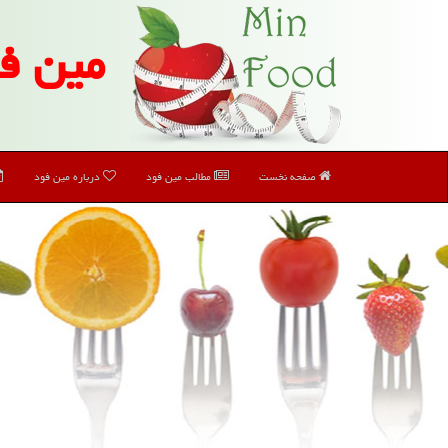
مین ف
صفحه نخست
مطالب مین فود
درباره مین فود