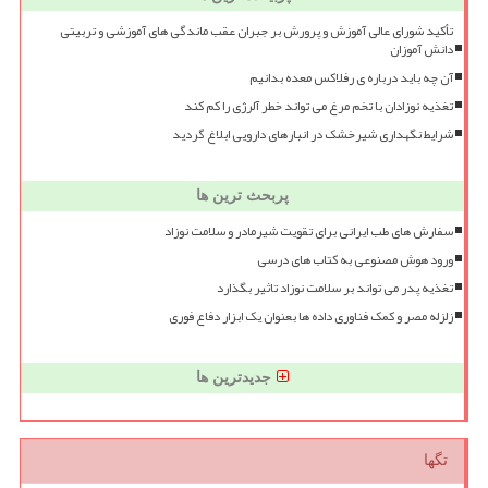
تأکید شورای عالی آموزش و پرورش بر جبران عقب ماندگی های آموزشی و تربیتی
دانش آموزان
آن چه باید درباره ی رفلاکس معده بدانیم
تغذیه نوزادان با تخم مرغ می تواند خطر آلرژی را کم کند
شرایط نگهداری شیرخشک در انبارهای دارویی ابلاغ گردید
پربحث ترین ها
سفارش های طب ایرانی برای تقویت شیرمادر و سلامت نوزاد
ورود هوش مصنوعی به کتاب های درسی
تغذیه پدر می تواند بر سلامت نوزاد تاثیر بگذارد
زلزله مصر و کمک فناوری داده ها بعنوان یک ابزار دفاع فوری
جدیدترین ها
تگها