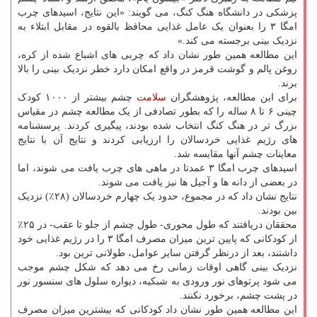
پزشکی در دانشگاه هنگ کنگ، می گویند: «این نتایج، اسیدهای چرب
امگا ۳ را بعنوان یک عامل غذایی محافظ بالقوه در مقابل ابتلاء به
نزدیک بینی برجسته می کند.»
این مطالعه همین طور نشان داد که چربی های اشباع شده از کره،
روغن پالم و گوشت قرمز در واقع امکان دارد خطر نزدیک بینی را بالا
برند.
برای این مطالعه، پژوهشگران
سلامت
چشم بیشتر از ۱۰۰۰ کودک
چینی ۶ تا ۸ ساله را که بطور تصادفی از یک مطالعه چشم در مقیاس
بزرگ تر در هنگ کنگ انتخاب شده بودند، پیگیری کردند. پرسشنامه
های رژیم غذایی خردسالان را ارزیابی کردند و نتایج آن با نتایج
معاینات چشم آنها مقایسه شد.
اسیدهای چرب امگا ۳ عمدتا در ماهی های چرب یافت می شوند، اما
در بعضی از دانه ها و آجیل ها نیز یافت می شوند.
نتایج نشان داد که در مجموع، حدود یک چهارم خردسالان (۲۸٪) نزدیک
بین بودند.
محققان دریافتند که طول محوری- طول چشم از جلو تا عقب- در ۲۵٪
از کودکانی که پایین ترین میزان مصرف امگا ۳ را در رژیم غذایی خود
داشتند، بعد از درنظر گرفتن سایر عوامل، طولانی ترین بود.
نزدیک بینی گاهی اوقات زمانی رخ می دهد که شکل چشم موجب
می شود پرتوهای نور ورودی به شبکیه، دیواره سلول های سنسور نور
در پشت چشم، برخورد نکنند.
این مطالعه همین طور نشان داد کودکانی که بیشترین میزان مصرف