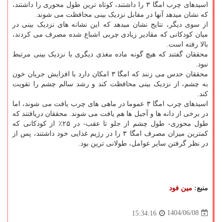
اسیدهای چرب امگا ۳ را داشتند، کوتاه ترین طول محوری را داشتند،
که نشان میدهد آنها در مقابل نزدیک بینی محافظت می شوند.
از سوی دیگر، نتایج نشان میدهد که این نشانه های نزدیک بینی در
میان کودکانی که مقادیر زیادی چربی اشباع شده مصرف می کردند،
بالا رفته است.
محققان گفتند که هیچ گونه ماده مغذی دیگری با نزدیک بینی مرتبط
نبود.
محققان حدس می زنند که امگا ۳ امکان دارد با افزایش جریان خون
به چشم، از نزدیک بینی محافظت کند و رشد سالم چشم را تقویت
کند.
اسیدهای چرب امگا ۳ عموما در ماهی های چرب یافت می شوند، اما
در برخی از دانه ها و آجیل ها هم یافت می شوند. محققان دریافتند که
طول محوری- طول چشم از جلو تا عقب- در ۲۵٪ از کودکانی که
کمترین میزان مصرف امگا ۳ را در رژیم غذایی خود داشتند، پس از
در نظر گرفتن سایر عوامل، طولانی ترین بود.
منبع:
مین فود
1404/06/08
15:34:16