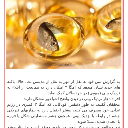
به گزارش مین فود به نقل از مهر به نقل از مدیسن نت، حالا، یافته
های جدید نشان میدهد که امگا ۳ امکان دارد به ممانعت از ابتلاء به
نزدیک بینی (میوپی) در خردسالان کمک نماید.
افراد دچار نزدیک بینی در دیدن واضح اشیا دور مشکل دارند.
محققان گفتند، به طور دقیقتر، کودکانی که امگا ۳ کمتری در رژیم
غذایی خود مصرف می کنند، بیشتر احتمال دارد به بیماریهای فیزیکی
چشم در رابطه با نزدیک بینی، همچون چشم مستطیلی شکل یا قرنیه
با انحنای شدید، مبتلا شوند.
تیم مطالعه به رهبری دکتر «جیسون یام»، محقق ارشد و استاد چشم