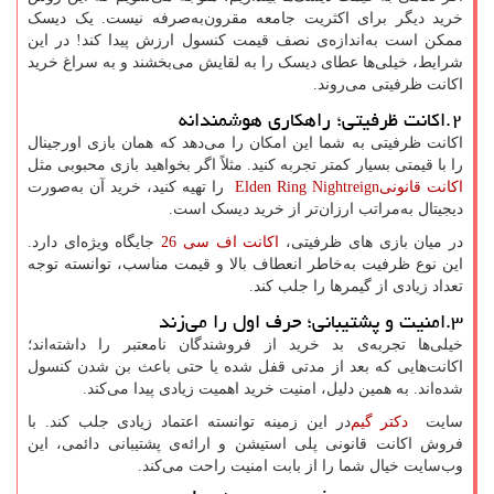
خرید دیگر برای اکثریت جامعه مقرون‌به‌صرفه نیست. یک دیسک
ممکن است به‌اندازه‌ی نصف قیمت کنسول ارزش پیدا کند! در این
شرایط، خیلی‌ها عطای دیسک را به لقایش می‌بخشند و به سراغ خرید
اکانت ظرفیتی می‌روند.
۲.اکانت ظرفیتی؛ راهکاری هوشمندانه
اکانت ظرفیتی به شما این امکان را می‌دهد که همان بازی اورجینال
را با قیمتی بسیار کمتر تجربه کنید. مثلاً اگر بخواهید بازی محبوبی مثل
اکانت قانونی
Elden Ring Nightreign
را تهیه کنید، خرید آن به‌صورت
دیجیتال به‌مراتب ارزان‌تر از خرید دیسک است.
در میان بازی های ظرفیتی،
اکانت اف سی 26
جایگاه ویژه‌ای دارد.
این نوع ظرفیت به‌خاطر انعطاف بالا و قیمت مناسب، توانسته توجه
تعداد زیادی از گیمرها را جلب کند.
۳.امنیت و پشتیبانی؛ حرف اول را می‌زند
خیلی‌ها تجربه‌ی بد خرید از فروشندگان نامعتبر را داشته‌اند؛
اکانت‌هایی که بعد از مدتی قفل شده یا حتی باعث بن شدن کنسول
شده‌اند. به همین دلیل، امنیت خرید اهمیت زیادی پیدا می‌کند.
سایت
دکتر گیم
در این زمینه توانسته اعتماد زیادی جلب کند. با
فروش اکانت قانونی پلی استیشن و ارائه‌ی پشتیبانی دائمی، این
وب‌سایت خیال شما را از بابت امنیت راحت می‌کند.