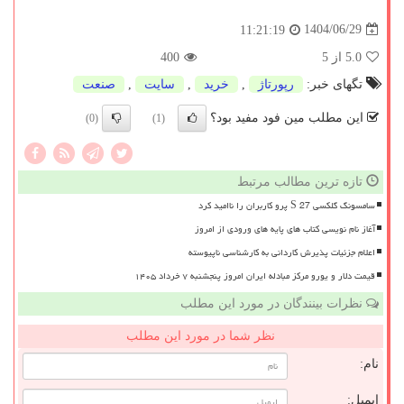
1404/06/29
11:21:19
5.0
از 5
400
تگهای خبر:
رپورتاژ
,
خرید
,
سایت
,
صنعت
این مطلب مین فود مفید بود؟
(0)
(1)
تازه ترین مطالب مرتبط
سامسونگ گلکسی S 27 پرو کاربران را ناامید کرد
آغاز نام نویسی کتاب های پایه های ورودی از امروز
اعلام جزئیات پذیرش کاردانی به کارشناسی ناپیوسته
قیمت دلار و یورو مرکز مبادله ایران امروز پنجشنبه ۷ خرداد ۱۴۰۵
نظرات بینندگان در مورد این مطلب
نظر شما در مورد این مطلب
نام:
ایمیل: