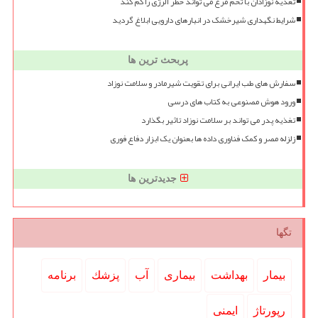
تغذیه نوزادان با تخم مرغ می تواند خطر آلرژی را کم کند
شرایط نگهداری شیرخشک در انبارهای دارویی ابلاغ گردید
پربحث ترین ها
سفارش های طب ایرانی برای تقویت شیرمادر و سلامت نوزاد
ورود هوش مصنوعی به کتاب های درسی
تغذیه پدر می تواند بر سلامت نوزاد تاثیر بگذارد
زلزله مصر و کمک فناوری داده ها بعنوان یک ابزار دفاع فوری
جدیدترین ها
تگها
بیمار
بهداشت
بیماری
آب
پزشك
برنامه
رپورتاژ
ایمنی