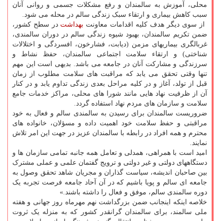
محلی، آموزش به سالمندان و رفع مشکلات جسمی و روانی آنان
سبب کاهش بیماری و ارتقاء سبک زندگی سالم در محله می شود.
از سوی دیگر هدف کلیه اقدامات معاونت
بهداشت
در سطح کشور،
ضمن تکریم سالمندان، بهبود شیوه زندگی سالم در دوران سالمندی،
غربالگری بیماریهای مزمن (دیابت، فشارخون، افسردگی و اختلالات
شناختی) و ارتقاء سلامت اجتماعی سالمندان، حفظ نشاط و
سرزندگی و مشارکت آنان در جامعه می باشد. بدیهی است این مهم
تنها وقتی تحقق می یابد که مراقبت های سلامت مطلوب از زمان
قبل از تولد، آغاز و در کلیه مراحل بعدی زندگی تداوم یابد و در کنار
آن از ظرفیت نهاد هایی مانند شورا های محلی، مراکز خدمات جامع
سلامت و سازمان های مردم نهاد استفاده گردد.
ضروریست سالمندان برای رسیدن به سالمندی سالم و فعال به خود
مراقبتی و حفظ سلامت خود اهمیت داده و مسؤلان، خانواده های
محترم و همه افراد در رابطه با سالمندان عزیز در جهت این امر تلاش
نمایند.
امید است با همراهی، همدلی و تعامل همه جانبه تمامی سازمان ها و
دستگاههای دولتی و غیر دولتی و ترویج گفتمان علمی و عملی مشترک
بین صاحبان اندیشه، سیاست گذاران و مجریان شاهد تحقق وصول به
جامعه ای سالم و پویا باشیم که در آن آحاد جامعه فرصت تجربه یک
دوره سالمندی سالم، موفق و فعال را داشته باشند.»
خلاصه اینکه اینجانب ضمن بزرگداشت نهم مهرماه روز جهانی و هفته
ملی سالمند، برای سالمندان گرانقدر کشور که به منزله یک ثروت