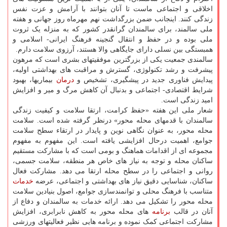
اخلاقی و اجتماعی ماست تا آنان بتوانند با آرامش و عزت نفس
زندگی کنند. اینجانب ضمن بزرگداشت نهم مهرماه روز جهانی و هفته
ملی سالمند، برای سالمندان گرانقدر کشور که به منزله یک ثروت
ملی بوده و در حفظ و انتقال گنجینه فرهنگ ایرانی- اسلامی و
همبستگی بین نسلی دارای جایگاهی والا هستند، آرزوی سلامت دارم.
سالمندی جمعیت یکی از بزرگترین موفقیتهای بشری است که مرهون
پیشرفت و رشد تکنولوژی، گسترش و مراقبت های بهداشتی اولیه،
پیدایش فناوری جدید در پیشگیری، تشخیص و
درمان
بیماریها، بهبود
شرایط اقتصادی- اجتماعی و بدنبال آن کاهش مرگ و میر و افزایش
امید زندگی است.
شعار ملی این هفته «حفظ کرامت، ارتقا سلامت و کیفیت زندگی
سالمندان با قدمهای محله محور» درنظر گرفته شده است. سلامت
محله محور، به عنوان نگاهی نوین و پایدار در ارتقاء سطح سلامت
جوامع، اهمیت درحال افزایشی یافته است. این مفهوم به مفهوم
مجموعه ای از اقدامات هماهنگ و بومی است که با مشارکت مستقیم
ساکنان محله و توجه به نیاز های خاص هر منطقه، سلامت جسمی،
روانی و اجتماعی را در سطح محله ارتقا می دهد. مشارکت فعال
ساکنان، شناسایی دقیق نیاز های بهداشتی و اجتماعی، عرضه
خدمات
متناسب با فرهنگ محلی و توانمندسازی جوامع، اصول بنیادین سلامت
محله محور را تشکیل می دهد. ارائه خدمات به سالمندان و دفاع از
آنان در قالب
برنامه
های محله محور به کاهش نابرابری، افزایش
مشارکت اجتماعی کمک نموده و برنامه هایی نظیر فعالیتهای ورزشی