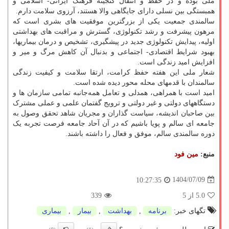
ملی بوده و در حفظ و انتقال گنجینه فرهنگ ایرانی- اسلامی و
همبستگی بین نسلی دارای جایگاهی والا هستند، آرزوی سلامت دارم.
سالمندی جمعیت یکی از بزرگترین موفقیت های بشری است که
مرهون پیشرفت و رشد تکنولوژی، گسترش و مراقبت های بهداشتی
اولیه، پیدایش تکنولوژی جدید در پیشگیری، تشخیص و درمان بیماریها،
بهبود شرایط اقتصادی- اجتماعی و بدنبال آن کاهش مرگ و میر و
افزایش امید زندگی است.
شعار ملی این هفته حفظ کرامت، ارتقا سلامت و کیفیت زندگی
سالمندان با قدمهای محله محور دیده شده است.
امید است با همراهی، همدلی و تعامل همه‌جانبه تمامی سازمان ها و
دستگاههای دولتی و غیر دولتی و ترویج گفتمان علمی و عملی مشترک
بین صاحبان اندیشه، سیاست گذاران و مجریان شاهد تحقق وصول به
جامعه ای سالم و پویا باشیم که در آن آحاد جامعه فرصت تجربه یک
دوره سالمندی سالم، موفق و فعال را داشته باشند.
منبع:
مین فود
1404/07/09
10:27:35
5.0
از 5
339
تگهای خبر:
برنامه
,
بهداشت
,
بیمار
,
بیماری