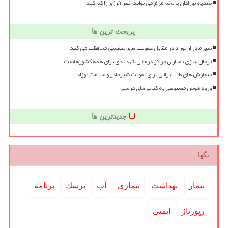
تغذیه نوزادان با تخم مرغ می تواند خطر آلرژی را کم کند
پربحث ترین ها
شیرمادر از نوزاد در مقابل عفونت های تنفسی محافظت می کند
نرمال سازی بمباران مراکز درمانی، تهدیدی برای همه کشورهاست
سفارش های طب ایرانی برای تقویت شیرمادر و سلامت نوزاد
ورود هوش مصنوعی به کتاب های درسی
جدیدترین ها
تگها
بیمار
بهداشت
بیماری
آب
پزشك
برنامه
رپورتاژ
ایمنی