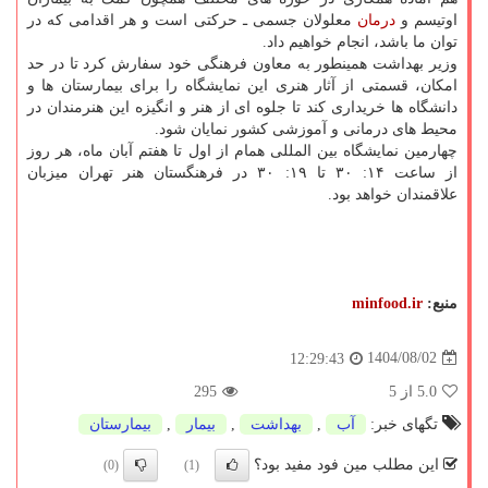
اوتیسم و
درمان
معلولان جسمی ـ حرکتی است و هر اقدامی که در
توان ما باشد، انجام خواهیم داد.
وزیر بهداشت همینطور به معاون فرهنگی خود سفارش کرد تا در حد
امکان، قسمتی از آثار هنری این نمایشگاه را برای بیمارستان ها و
دانشگاه ها خریداری کند تا جلوه ای از هنر و انگیزه این هنرمندان در
محیط های درمانی و آموزشی کشور نمایان شود.
چهارمین نمایشگاه بین المللی همام از اول تا هفتم آبان ماه، هر روز
از ساعت ۱۴: ۳۰ تا ۱۹: ۳۰ در فرهنگستان هنر تهران میزبان
علاقمندان خواهد بود.
منبع:
minfood.ir
1404/08/02
12:29:43
5.0
از 5
295
تگهای خبر:
آب
,
بهداشت
,
بیمار
,
بیمارستان
این مطلب مین فود مفید بود؟
(0)
(1)