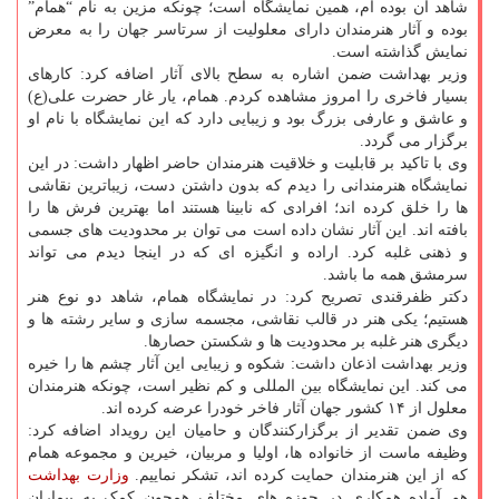
شاهد آن بوده ام، همین نمایشگاه است؛ چونکه مزین به نام “همام”
بوده و آثار هنرمندان دارای معلولیت از سرتاسر جهان را به معرض
نمایش گذاشته است.
وزیر بهداشت ضمن اشاره به سطح بالای آثار اضافه کرد: کارهای
بسیار فاخری را امروز مشاهده کردم. همام، یار غار حضرت علی(ع)
و عاشق و عارفی بزرگ بود و زیبایی دارد که این نمایشگاه با نام او
برگزار می گردد.
وی با تاکید بر قابلیت و خلاقیت هنرمندان حاضر اظهار داشت: در این
نمایشگاه هنرمندانی را دیدم که بدون داشتن دست، زیباترین نقاشی
ها را خلق کرده اند؛ افرادی که نابینا هستند اما بهترین فرش ها را
بافته اند. این آثار نشان داده است می توان بر محدودیت های جسمی
و ذهنی غلبه کرد. اراده و انگیزه ای که در اینجا دیدم می تواند
سرمشق همه ما باشد.
دکتر ظفرقندی تصریح کرد: در نمایشگاه همام، شاهد دو نوع هنر
هستیم؛ یکی هنر در قالب نقاشی، مجسمه سازی و سایر رشته ها و
دیگری هنر غلبه بر محدودیت ها و شکستن حصارها.
وزیر بهداشت اذعان داشت: شکوه و زیبایی این آثار چشم ها را خیره
می کند. این نمایشگاه بین المللی و کم نظیر است، چونکه هنرمندان
معلول از ۱۴ کشور جهان آثار فاخر خودرا عرضه کرده اند.
وی ضمن تقدیر از برگزارکنندگان و حامیان این رویداد اضافه کرد:
وظیفه ماست از خانواده ها، اولیا و مربیان، خیرین و مجموعه همام
که از این هنرمندان حمایت کرده اند، تشکر نماییم.
وزارت بهداشت
هم آماده همکاری در حوزه های مختلف همچون کمک به بیماران