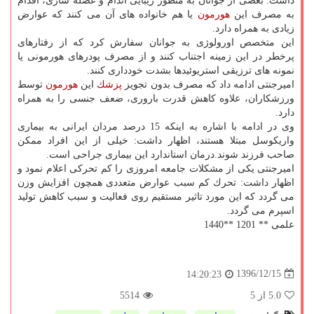
داشت: بعضی از جوانان به منظور زیبایی اندام و عضله سازی، اقدام
به مصرف این
هورمون
یا هم خانواده های آن می كنند كه عوارض
زیادی به همراه دارد.
این متخصص اورولوژی به جوانان سفارش كرد كه از رفتارهای
پرخطر در این زمینه اجتناب كنند و از مصرف پودرهای هورمونی یا
نمونه های ترزیقی استریوئیدها بشدت خودداری كنند.
امیرجنتی ادامه داد كه مصرف بدون تجویز
پزشك
این
هورمون
توسط
ورزشكاران، علاوه كاهش قدرت باروری، ضعف جنسی را به همراه
دارد.
وی در ادامه با اشاره به اینكه 15 درصد مردان ایرانی به بیماری
واریكوسل مبتلا هستند، اظهار داشت: خیلی از این افراد ممكن
صاحب فرزند شوند.درمان استاندارد این بیماری جراحی است.
امیرجنتی یكی از مشكلات جامعه امروزی را كم تحركی اعلام نمود و
اظهار داشت: تحرك كم سبب عوارض متعددی همچون افزایش وزن
می گردد كه این مورد تاثیر مستقیم روی فعالیت و سبب كاهش تولید
اسپرم می گردد.
علمی ** 1201 **1440
1396/12/15
14:20:23
5.0
از 5
5514