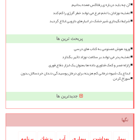
آن چه باید درباره ی رفلاکس معده بدانیم
تغذیه نوزادان با تخم مرغ می تواند خطر آلرژی را کم کند
شرایط نگهداری شیرخشک در انبارهای دارویی ابلاغ گردید
پربحث ترین ها
ورود هوش مصنوعی به کتاب های درسی
تغذیه پدر می تواند بر سلامت نوزاد تاثیر بگذارد
زلزله مصر و کمک فناوری داده ها بعنوان یک ابزار دفاع فوری
ابداع یک شیوه درمانی کم هزینه برای درمان پوسیدگی دندان خردسالان بدون
سوراخ کردن
جدیدترین ها
تگها
بیمار
بهداشت
بیماری
آب
پزشك
برنامه