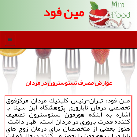
مین فود
منو
عوارض مصرف تستوسترون در مردان
مین فود: تهران-رئیس كلینیك مردان مركزفوق
تخصصی درمان ناباروری پژوهشگاه ابن سینا با
اشاره به اینكه هورمون تستوسترون تضعیف
كننده قدرت باروری در مردان است، اظهار داشت:
هنوز بعضی از متخصصان برای درمان زوج های
نابارور این هورمون را تجویز می كنند درحالیكه این