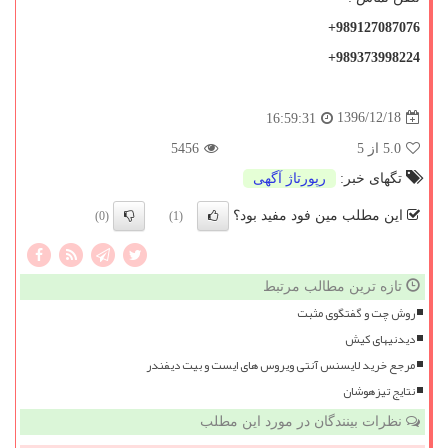
+989127087076
+989373998224
1396/12/18
16:59:31
5.0
از 5
5456
تگهای خبر:
رپورتاژ آگهی
این مطلب مین فود مفید بود؟
(0)
(1)
تازه ترین مطالب مرتبط
روش چت و گفتگوی مثبت
دیدنیهای كیش
مرجع خرید لایسنس آنتی ویروس های ایست و بیت دیفندر
نتایج تیزهوشان
نظرات بینندگان در مورد این مطلب