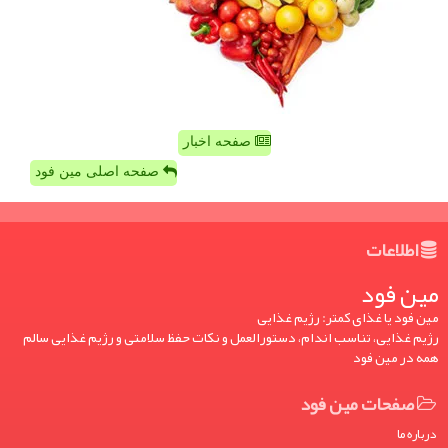
صفحه اخبار
صفحه اصلی مین فود
اطلاعات
مین فود
مین فود یا غذای کمتر: رژیم غذایی
رژیم غذایی، تناسب اندام، دستورالعمل و نکات حفظ سلامتی و رژیم غذایی سالم
همه در مین فود
صفحات مین فود
درباره ما