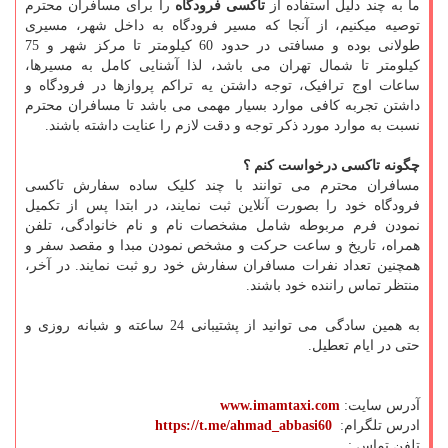
ما به چند دلیل استفاده از
تاکسی فرودگاه
را برای مسافران محترم
توصیه میکنیم، از آنجا که مسیر فرودگاه به داخل شهر، مسیری
طولانی بوده و مسافتی در حدود 60 کیلومتر تا مرکز شهر و 75
کیلومتر تا شمال تهران می باشد، لذا آشنایی کامل به مسیرها،
ساعات اوج ترافیک، توجه داشتن یه تراکم پروازها در فرودگاه و
داشتن تجربه کافی موارد بسیار مهمی می باشد تا مسافران محترم
نسبت به موارد مورد ذکر توجه و دقت لازم را عنایت داشته باشند.
چگونه تاکسی درخواست کنم ؟
مسافران محترم می توانند با چند کلیک ساده سفارش تاکسی
فرودگاه خود را بصورت آنلاین ثبت نمایند، در ابتدا پس از تکمیل
نمودن فرم مربوطه شامل مشخصات نام و نام خانوادگی، تلفن
همراه، تاریخ و ساعت حرکت و مشخص نمودن مبدا و مقصد سفر و
همچنین تعداد نفرات مسافران سفارش خود رو ثبت نمایند. در آخر،
منتظر تماس راننده خود باشند.
به همین سادگی می توانید از پشتیبانی 24 ساعته و شبانه روزی و
حتی در ایام تعطیل.
آدرس سایت:
www.imamtaxi.com
ادرس تلگرام:
https://t.me/ahmad_abbasi60
تلفن تماس :