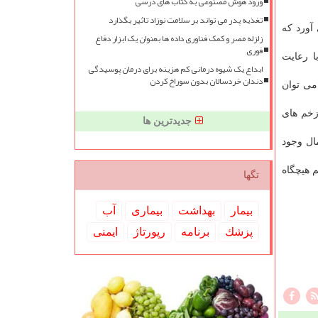
ورود هوش مصنوعی به کتاب های درسی
تغذیه پدر می تواند بر سلامت نوزاد تاثیر بگذارد
 آورد كه
زلزله مصر و کمک فناوری داده ها بعنوان یک ابزار دفاع
فوری
ا رعایت
ابداع یک شیوه درمانی کم هزینه برای درمان پوسیدگی
دندان خردسالان بدون سوراخ کردن
می توان
زخم های
جدیدترین ها
ال وجود
 هیچگاه
تگها
بیمار
بهداشت
بیماری
آب
پزشك
برنامه
رپورتاژ
ایمنی