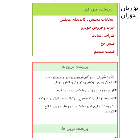
ز تاتو زنان
دوستان مین فود
 دوران
انتخابات مجلس ، کاندیدای مجلس
خرید و فروش خودرو
طراحی سایت
فیش حج
قیمت بیسیم
پربیننده ترین ها
تأکید شورای عالی آموزش و پرورش بر جبران عقب
ماندگی های آموزشی و تربیتی دانش آموزان
آن چه باید درباره ی رفلاکس معده بدانیم
تغذیه نوزادان با تخم مرغ می تواند خطر آلرژی را کم کند
شرایط نگهداری شیرخشک در انبارهای دارویی ابلاغ
گردید
پربحث ترین ها