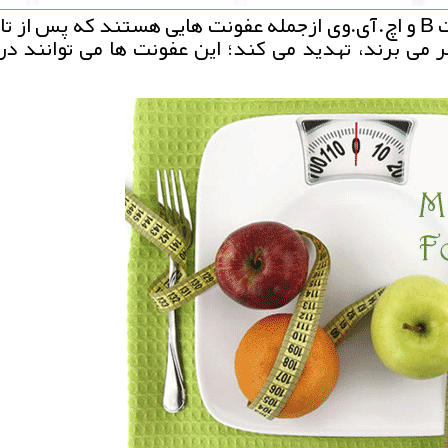
مین فود: تهران-عفونت هایی مانند هپاتیت B و اچ.آی.وی ازجمله عفونت هایی هستند كه پس ا
 می برند، تهدید می كند؛ این عفونت ها می توانند در