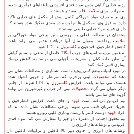
رژیم غذایی گیاهی بدون مواد قندی افزودنی یا غذاهای فرآوری شده،
به مراتب برای
سلامت
قلب مفیدتر هستند.»
وی بر مصرف مواد خوراكی كامل بیش از مكمل های غذایی تاكید
دارد. به قول وی، «مكمل ها تنها یك ماده مغذی تفكیك شده هستند كه
دارای فواید مواد غذایی طبیعی نیستند.»
محققان در مطالعه فعلی به بررسی تاثیر برخی مواد خوراكی بر
سلامت
پرداختند. بعنوان مثال آنها دریافتند عدس می تواند باعث
كاهش فشارخون، قندخون و
كلسترول
بد LDL شود.
به همین ترتیب، اسیدهای چرب اُمگا۳ حاصل از ماهی، یا منابع گیاهی
آن نظیر دانه كتان و مغزیجات آجیلی می توانند به كاهش ریسك
بیماری قلبی كمك كنند.
در مورد لبنیات وضع كمی پیچیده است. شماری از مطالعات نشان می
دهند كه
محصولات
لبنی پرچرب كه سرشار از چربی اشباع شده
هستند، می توانند باعث افزایش
كلسترول
بد LDL شوند. از جانب
دیگر عنوان می گردد
محصولات
لبنی كم چرب و غیرشیرین می توانند
گزینه های سالمی باشند.
تیم فریمن دریافته است
قهوه
و چای باعث افزایش فشارخون یا
تحریك ضربان قلب نمی شوند. برخی مطالعات نشان داده اند كه
افراد
قهوه
دوست كمتر با ریسك بیماری قلبی روبرو هستند.
تیم تحقیق اجتناب از مصرف دو چیز را سفارش می كند: مواد قندی
افزودنی و نوشابه های انرژی زا.
نوشابه های انرژی زا حاوی دوز بالا كافئین و تركیبات كافئین دار