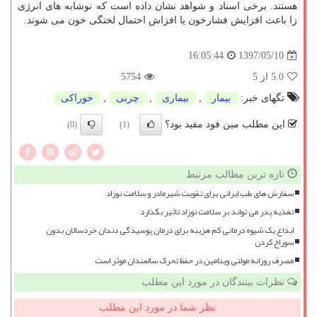
هستند. برخی اسناد و شواهد نشان داده است كه نوشابه های انرژی
زا باعث افزایش فشارخون یا افزاش احتمال لختگی خون می شوند.
1397/05/10
16:05:44
5.0
از 5
5754
تگهای خبر:
بیمار
,
بیماری
,
چربی
,
خوراكی
این مطلب مین فود مفید بود؟
(0)
(1)
تازه ترین مطالب مرتبط
سفارش های طب ایرانی برای تقویت شیرمادر و سلامت نوزاد
تغذیه پدر می تواند بر سلامت نوزاد تاثیر بگذارد
ابداع یک شیوه درمانی کم هزینه برای درمان پوسیدگی دندان خردسالان بدون
سوراخ کردن
مصرف روزانه مولتی ویتامین در حفظ تحرک سالمندان موثر است
نظرات بینندگان در مورد این مطلب
نظر شما در مورد این مطلب