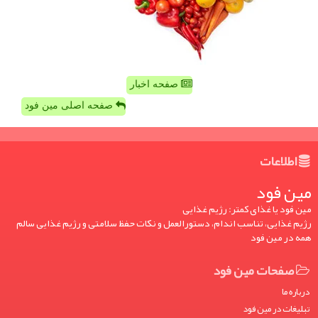
صفحه اخبار
صفحه اصلی مین فود
اطلاعات
مین فود
مین فود یا غذای کمتر: رژیم غذایی
رژیم غذایی، تناسب اندام، دستورالعمل و نکات حفظ سلامتی و رژیم غذایی سالم
همه در مین فود
صفحات مین فود
درباره ما
تبلیغات در مین فود