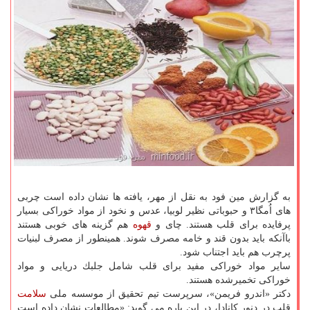
به گزارش مین فود به نقل از مهر، یافته ها نشان داده است چربی
های اُمگا۳ و حبوباتی نظیر لوبیا، عدس و نخود از مواد خوراكی بسیار
پرفایده برای قلب هستند. چای و
قهوه
هم گزینه های خوبی هستند
باآنكه باید بدون قند و خامه مصرف شوند. همینطور از مصرف لبنیات
پرچرب هم باید اجتناب شود.
سایر مواد خوراكی مفید برای قلب شامل جلبك دریایی و مواد
خوراكی تخمیرشده هستند.
دكتر «اندرو فریمن»، سرپرست تیم تحقیق از موسسه ملی
سلامت
قلب در دنور كانادا، در این باره می گوید: «مطالعات نشان داده است