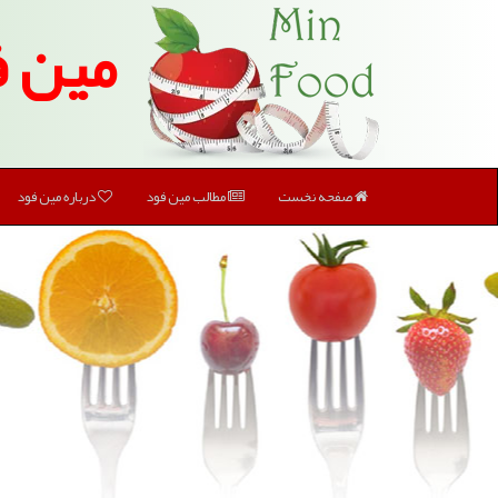
مین ف
صفحه نخست
مطالب مین فود
درباره مین فود