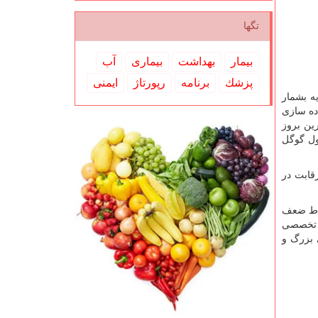
تگها
بیمار
بهداشت
بیماری
آب
پزشك
برنامه
رپورتاژ
ایمنی
ه بشمار
ده سازی
ین بروز
ول گوگل
قابت در
قاط ضعف
و تخصصی
 بزرگ و