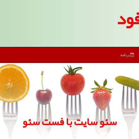
ود
برنامه
سئو سایت با فست سئو