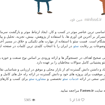
اساسی ترین عناصر موثر در کسب و کار، ایجاد ارتباط موثر و بازگشت سرمای
کز بر آخرین فن آوری ها، با استفاده از پژوهش، بینش، تجزیه، تحلیل و پیا
شگام است. فست سئو با استفاده از مهارت های تکنیکی و خلاق در مسیر آخر
وضوعات پر رقابت
سئو
در ایران را با انتخاب کلیدی ترین کلمات در صفحه ا
ی صحیح اهداف در جستجوگر ها و ارائه ورودی بر اساس نوع صنعت و حوزه ر
شتیبانی کامل سوالات مخاطبان را بر عهده دارد.
د و داشتن دانش گسترده ای از بازار محلی و موفق در ارزیابی و شناسایی ن
 موفقیت برای پروژه های خود و دانش گسترده در ارائه راه حل های کامل 
ابتی سعی در ارائه
خدمات سئو
تخصصی و
مشاوره سئو
برای کسب و کارهای
به سایت
Fastseo.ir
مراجعه نمایید.
5.0
از 5
5305