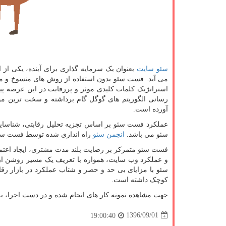
سئو سایت
بعنوان یک سرمایه گذاری برای آینده، یکی از 
می آید. فست سئو بدون استفاده از روش های منسوخ و متمر
استراتژیک کلمات کلیدی موثر و پررقابت در این عرصه پی
رسانی الگوریتم های گوگل گام برداشته و سخت ترین م
آورده است.
عملکرد فست سئو بر اساس تجزیه تحلیل رقابتی، شناسای
سئو می باشد.
انجمن سئو
راه اندازی شده توسط فست سئو پ
فست سئو متمرکز بر رضایت بلند مدت مشتری، ایجاد اعتما
و عملکرد وب سایت، همواره با تعریف یک مسیر روشن از
سئو با مزایای بی حد و حصر و شتاب عملکرد در بازار رق
کوچک داشته است.
جهت مشاهده نمونه کار های انجام شده و در دست اجرا، 
1396/09/01
19:00:40