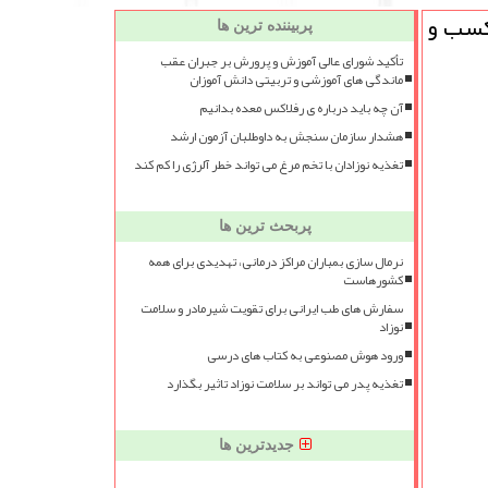
كسب و
پربیننده ترین ها
تأکید شورای عالی آموزش و پرورش بر جبران عقب
ماندگی های آموزشی و تربیتی دانش آموزان
آن چه باید درباره ی رفلاکس معده بدانیم
هشدار سازمان سنجش به داوطلبان آزمون ارشد
تغذیه نوزادان با تخم مرغ می تواند خطر آلرژی را کم کند
پربحث ترین ها
نرمال سازی بمباران مراکز درمانی، تهدیدی برای همه
کشورهاست
سفارش های طب ایرانی برای تقویت شیرمادر و سلامت
نوزاد
ورود هوش مصنوعی به کتاب های درسی
تغذیه پدر می تواند بر سلامت نوزاد تاثیر بگذارد
جدیدترین ها