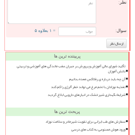
نظر:
سوال:
= ۱ بعلاوه ۵
پربیننده ترین ها
تأکید شورای عالی آموزش و پرورش بر جبران عقب ماندگی های آموزشی و تربیتی
دانش آموزان
آن چه باید درباره ی رفلاکس معده بدانیم
تغذیه نوزادان با تخم مرغ می تواند خطر آلرژی را کم کند
شرایط نگهداری شیرخشک در انبارهای دارویی ابلاغ گردید
پربحث ترین ها
سفارش های طب ایرانی برای تقویت شیرمادر و سلامت نوزاد
ورود هوش مصنوعی به کتاب های درسی