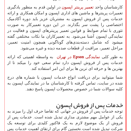
کارشناسان واحد
تعمیر پرینتر اپسون
در اولین قدم به منظور یادگیری
تعمیرات پرینترها و ماشین های اداری اپسون و امکان همکاری و ارائه
خدمات پس از فروش اپسون به مشتریان عزیز باید دوره آکادمیک
اختصاصی را پشت سر بگذارند. در این دوره تعمیرکار به صورت
تئوری با تمام ضوابط و قوانین تعمیر پرینترهای اپسون و فعالیت در
نمایندگی اپسون آشنا می‌شود. به تعمیرکاران ما نکات مختلفی گفته
میشود که شامل دسته‌بندی‌های گوناگونی همچون امنیت تعمیر،
مراحل تعمیر، مراقبت از قطعات صدمه دیده و غیره می‌شود.
به طور کلی
نمایندگی
Epson
در تهران
به واسطه اهمیتی که ارائه
خدمات پس از فروش اپسون دارد تمام سعی خود را میکند تا از
بهترین ها و حرفه ای ترین ها برای این امر استفاده کند.
شما میتوانید برای دریافت انواع خدمات اپسون با شماره های درج
شده در سایت، تماس گرفته تا کارشناسان ما در نمایندگی اپسون به
کلیه سوالات شما در خصوص محصولات اپسون پاسخ دهند.
خدمات پس از فروش اپسون
توجه خدمات پس از فروش در جهانی که تقاضا حرف اول را میزند به
یکی از عوامل مهم مشتری مداری تبدیل شده است. خدمات پس از
فروش از یک موضوع لازم به یک فاکتور کلیدی برای توسعه یک
شرکت تبدیل شده است.نخستین گام برای ارتقای اهمیت خدمات پس