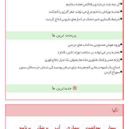
آن چه باید درباره ی رفلاکس معده بدانیم
تغذیه نوزادان با تخم مرغ می تواند خطر آلرژی را کم کند
شرایط نگهداری شیرخشک در انبارهای دارویی ابلاغ گردید
پربحث ترین ها
ورود هوش مصنوعی به کتاب های درسی
تغذیه پدر می تواند بر سلامت نوزاد تاثیر بگذارد
زلزله مصر و کمک فناوری داده ها بعنوان یک ابزار دفاع فوری
ابداع یک شیوه درمانی کم هزینه برای درمان پوسیدگی دندان خردسالان بدون
سوراخ کردن
جدیدترین ها
تگها
بیمار
بهداشت
بیماری
آب
پزشك
برنامه