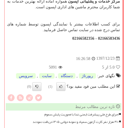
مرکز خدمات و پشتیبانی اپسون
همواره آماده ارائه بهترین خدمات به
شما کاربران محترم ماشین های اداری اپسون است.
برای کسب اطلاعات بیشتر با نمایندگی اپسون توسط شماره های
تماس درج شده در سایت تماس حاصل فرمایید.
02166583436 - 02166582356
1397/12/23
16:26:58
5.0
از 5
5091
تگهای خبر:
رپورتاژ
,
دستگاه
,
سایت
,
سرویس
این مطلب مین فود مفید بود؟
(0)
(1)
تازه ترین مطالب مرتبط
اجرای طرح ملی پیشرفت ایمنی غذا با محوریت پایش سموم
۴۱۰ هزار نفر کارت آزمون سمپاد و نمونه دولتی ۱۴۰۵ دریافت نمودند