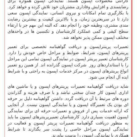
گارانتی محصولات اپسون هستند. نمایندگی اپسون همواره برای
رضایتمندی و افزایش وفاداری مشتریان خود تلاش کرده و خواهد کرد.
با بکارگیری تمام امکانات و نیروی انسانی، نمایندگی اپسون سعی
دارد تا در سریعترین زمان، و با بالاترین کیفیت و بیشترین رضایت
مندی مشتری، وظیفه خود را انجام دهد. که البته این مهم جز با ارتقاء
سطح کیفی و کمی عملکرد کارشناسان و تکنسین ها در واحدهای
مختلف اپسون ممکن پذیر نخواهد شد.
تعمیرات پرینتراپسون و دریافت گواهینامه تخصصی برای تعمیر
پرینترهای اپسون، شرایط، ضوابط و مراحل خاص خودش را دارد.
کارشناسان تعمیر پرینتر اپسون در نمایندگی اپسون تمامی این مراحل
را با استانداردهای روز شرکت اپسون گذرانده اند. از همین رو تعمیر
انواع پرینترهای اپسون در مرکز خدمات اپسون به راحتی و با شرایط
ایده آل انجام می شود.
شاید دریافت گواهینامه تعمیرات پرینترهای اپسون و یا ماشین های
اداری اپسون کار چندان سختی نباشد و با صرف هزینه و گذراندن
دوره های مرتبط با آن دریافت گردد. داشتن گواهینامه دلیل بر حرفه
ای بودن یک تعمیرگاه اپسون و یا نمایندگی اپسون نیست. از آنجایی
که ارائه خدمات پس از فروش و تعمیرات حرفه ای برای نمایندگی
اپسون اهمیت بسیاری دارد. کارشناسان تعمیرپرینترهای اپسون ما باید
به منظور دریافت گواهینامه تعمیرات پرینتر اپسون و فعالیت در
نمایندگی اپسون مراحل خاصی را پشت سر بگذارند تا شرایط
همکاری با نمایندگی اپسون را بدست بیاورند.