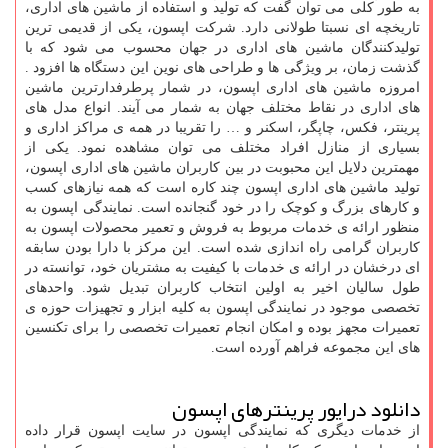
به طور کلی می توان گفت که تولید و استفاده از ماشین های اداری،
تاریخچه ای نسبتا طولانی دارد. شرکت اپسون، یکی از قدیمی ترین
تولیدکنندگان ماشین های اداری در جهان محسوب می شود که با
گذشت زمان، بر ویژگی ها و طراحی های نوین این دستگاه ها افزود .
امروزه ماشین های اداری اپسون، در شمار پرطرفدارترین ماشین
های اداری در نقاط مختلف جهان به شمار می آیند. انواع مدل های
پرینتر، فکس، چاپگر، اسکنر و … را تقریبا در همه ی مراکز اداری و
بسیاری از منازل افراد مختلف می توان مشاهده نمود. یکی از
مهمترین دلایل این محبوبت در بین کاربران ماشین های اداری اپسون،
تولید ماشین های اداری اپسون چند کاره است که همه نیازهای کسب
و کارهای بزرگ و کوچک را در خود گنجانده است. نمایندگی اپسون به
منظور ارائه ی خدمات مربوط به فروش و تعمیر محصولات اپسون به
کاربران گرامی راه اندازی شده است. این مرکز با دارا بودن سابقه
ای درخشان در ارائه ی خدمات با کیفیت به مشتریان خود، توانسته در
طول سالیان اخیر به اولین انتخاب کاربران تبدیل شود. واحدهای
تخصصی موجود در نمایندگی اپسون به کلیه ابزار و تجهیزات حوزه ی
تعمیرات مجهز بوده و امکان انجام تعمیرات تخصصی را برای تکنسین
های این مجموعه فراهم آورده است.
دانلود درایور پرینترهای اپسون
از خدمات دیگری که نمایندگی اپسون در سایت اپسون قرار داده