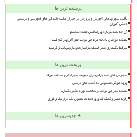
پربیننده ترین ها
تأکید شورای عالی آموزش و پرورش بر جبران عقب ماندگی های آموزشی و تربیتی
دانش آموزان
آن چه باید درباره ی رفلاکس معده بدانیم
تغذیه نوزادان با تخم مرغ می تواند خطر آلرژی را کم کند
شرایط نگهداری شیرخشک در انبارهای دارویی ابلاغ گردید
پربحث ترین ها
سفارش های طب ایرانی برای تقویت شیرمادر و سلامت نوزاد
ورود هوش مصنوعی به کتاب های درسی
تغذیه پدر می تواند بر سلامت نوزاد تاثیر بگذارد
زلزله مصر و کمک فناوری داده ها بعنوان یک ابزار دفاع فوری
جدیدترین ها