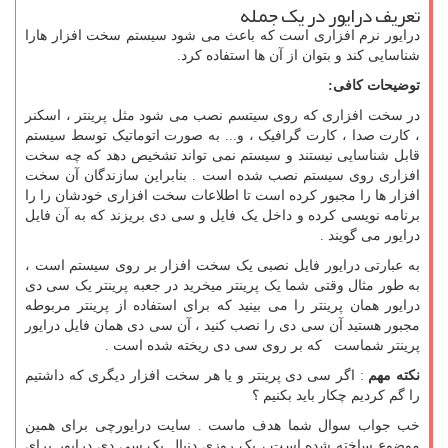
تعریف درایور در یک جمله
درایور نرم افزاری است که باعث می شود سیستم سخت افزار هارا
شناسایی کند و بتوان از آن ها استفاده کرد.
توضیحات کافی:
در سخت افزاری که روی سیتسم نصب می شود مثل پرینتر ، اسکنر
، کارت صدا ، کارت گرافیک ، و... به صورت اتوماتیک توسط سیستم
قابل شناسایی نیستند و سیستم نمی تواند تشخیص دهد که چه سخت
افزاری روی سیستم نصب شده است . بنابراین سازندگان آن سخت
افزار ها را مجبور کرده است تا اطلاعات سخت افزاری خودشان را را
برنامه نویسی کرده و داخل یک فایل و سی دی بریزند که به آن فایل
درایور می گویند .
به عبارتی درایور فایل نصبی یک سخت افزار بر روی سیستم است ،
به طور مثال وقتی شما یک پرینتر میخرید در جعبه پرینتر یک سی دی
درایور همان پرینتر را می بینید که برای استفاده از پرینتر مربوطه
مجبور هستید آن سی دی را نصب کنید ، آن سی دی همان فایل درایور
پرینتر شماست که بر روی سی دی ریخته شده است .
نکته مهم
: اگر سی دی پرینتر و یا هر سخت افزار دیگری که داشتیم
را گم کردیم چکار باید بکنیم ؟
خب جواب سوال شما هدف ماست . سایت درایورچی برای همین
موضوع ساخته شده است ، یک روزی دنبال یک سی دی درایور برای