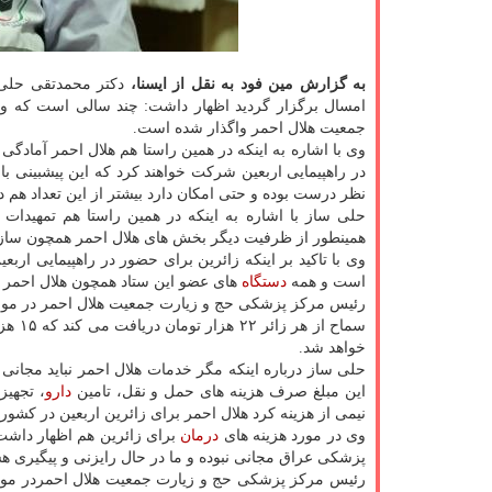
به گزارش مین فود به نقل از ایسنا،
دكتر محمدتقی حلی 
امسال برگزار گردید اظهار داشت: چند سالی است كه 
جمعیت هلال احمر واگذار شده است.
وی با اشاره به اینكه در همین راستا هم هلال احمر آمادگ
در راهپیمایی اربعین شركت خواهند كرد كه این پیشبینی با 
نظر درست بوده و حتی امكان دارد بیشتر از این تعداد هم د
حلی ساز با اشاره به اینكه در همین راستا هم تمهیدات
همینطور از ظرفیت دیگر بخش های هلال احمر همچون سازما
وی با تاكید بر اینكه زائرین برای حضور در راهپیمایی اربع
است و همه
دستگاه
های عضو این ستاد همچون هلال احمر بای
خواهد شد.
حلی ساز درباره اینكه مگر خدمات هلال احمر نباید مجانی 
این مبلغ صرف هزینه های حمل و نقل، تامین
دارو
، تجهیز
نیمی از هزینه كرد هلال احمر برای زائرین اربعین در كشو
وی در مورد هزینه های
درمان
برای زائرین هم اظهار داشت: 
پزشكی عراق مجانی نبوده و ما در حال رایزنی و پیگیری هستیم
رئیس مركز پزشكی حج و زیارت جمعیت هلال احمردر مورد آ