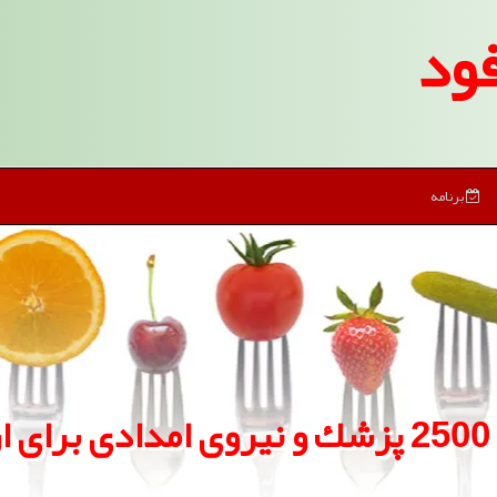
ود
برنامه
اق