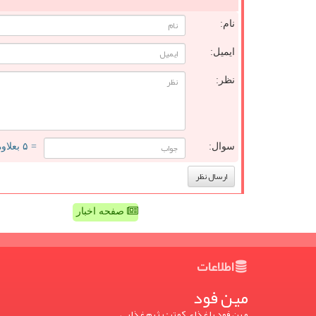
نام:
ایمیل:
نظر:
سوال:
= ۵ بعلاوه ۳
صفحه اخبار
اطلاعات
مین فود
مین فود یا غذای کمتر: رژیم غذایی