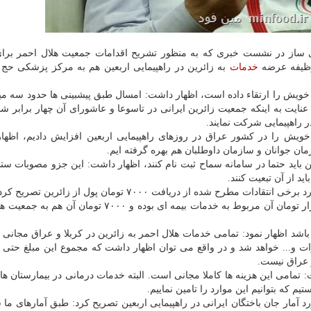
ساز در نشست خبری كه به منظور تشریح اقدامات جمعیت هلال احمر برای
وظیفه عرضه
خدمات
به زائرین در راهپیمایی اربعین هم به مركز پزشكی حج 
ی خویش را ارتقاء داده است، اظهار داشت: امسال طبق پیشبینی ها حدود سه می
عنایت به اینكه جمعیت زائرین ایرانی در تاسوعا و عاشورای آن چهار برابر شد
ر راهپیمایی شركت نمایند.
 خویش را در كشور عراق در روزهای راهپیمایی اربعین افزایش دادیم، اظها
ن جوانان و سازمان داوطلبان هم بهره گرفته ایم.
ین باید حتما در سامانه سماح ثبت نام كنند، اظهار داشت: این جزو مصوبات ستا
د از آن تبعیت كنند.
رئیس مركز پزشكی حج و زیارت جمعیت هلال احمر در مورد برخی انتقادات مطرح شده از دریافت ۷۰۰۰ تومان پول 
سماح از هر زائر ۲۲ هزار تومان دریافت می كند كه ۱۵ هزار تومان آن مربوط به خدمات بیمه ای بوده و ۰۰۰
باشد اظهار نمود: تمامی خدمات هلال احمر به زائرین در كربلا و عراق مجانی
ات و... خواهد شد و در واقع می توان اظهار داشت كه مجموع این مبلغ حتی به
ر عراق نیست.
تمامی این هزینه ها كاملا مجانی است. البته خدمات درمانی در بیمارستان ها
 كه بتوانیم این موارد را تامین نماییم.
مار جان باختگان ایرانی در راهپیمایی اربعین تصریح كرد: طبق آمارهای ما 