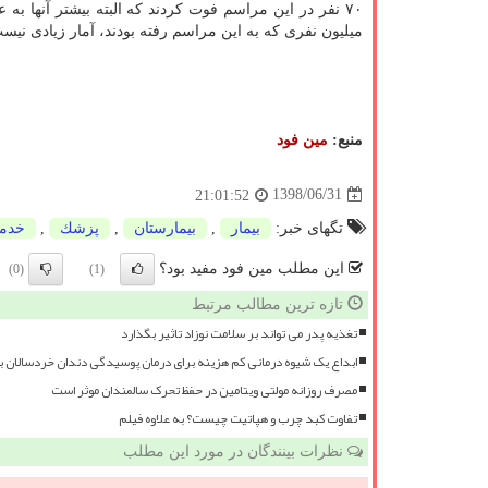
۷۰ نفر در این مراسم فوت كردند كه البته بیشتر آنها ب
میلیون نفری كه به این مراسم رفته بودند، آمار زیادی نیس
منبع:
مین فود
1398/06/31
21:01:52
تگهای خبر:
بیمار
,
بیمارستان
,
پزشك
,
خدم
این مطلب مین فود مفید بود؟
(0)
(1)
تازه ترین مطالب مرتبط
تغذیه پدر می تواند بر سلامت نوزاد تاثیر بگذارد
ابداع یک شیوه درمانی کم هزینه برای درمان پوسیدگی دندان خردسالان 
مصرف روزانه مولتی ویتامین در حفظ تحرک سالمندان موثر است
تفاوت کبد چرب و هپاتیت چیست؟ به علاوه فیلم
نظرات بینندگان در مورد این مطلب