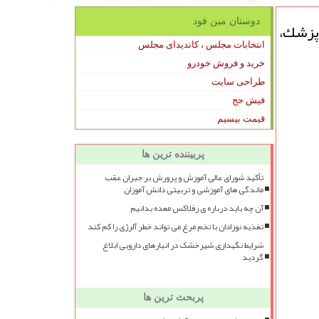
دوستان مین فود
 مین فود رئیس مركز پزشكی حج و زیارت جمعیت هلال احمر اعلام نمود: بیشتر از ۲۵۰۰ پزشك،
انتخابات مجلس ، کاندیدای مجلس
خرید و فروش خودرو
طراحی سایت
فیش حج
قیمت بیسیم
پربیننده ترین ها
تأکید شورای عالی آموزش و پرورش بر جبران عقب
ماندگی های آموزشی و تربیتی دانش آموزان
آن چه باید درباره ی رفلاکس معده بدانیم
تغذیه نوزادان با تخم مرغ می تواند خطر آلرژی را کم کند
شرایط نگهداری شیرخشک در انبارهای دارویی ابلاغ
گردید
پربحث ترین ها