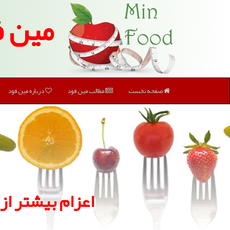
مین ف
صفحه نخست
مطالب مین فود
درباره مین فود
اعزام بیشتر از 2500 پزشك و نیروی امدادی برای اربعین به عر