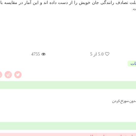
ه علت تصادف رانندگی جان خویش را از دست داده اند و این آمار در مقایسه با
ت.
5.0
از 5
4755
ات
بدون سوراخ کردن