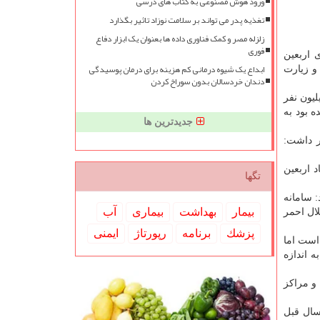
ورود هوش مصنوعی به کتاب های درسی
تغذیه پدر می تواند بر سلامت نوزاد تاثیر بگذارد
زلزله مصر و کمک فناوری داده ها بعنوان یک ابزار دفاع
فوری
 اربعین
ابداع یک شیوه درمانی کم هزینه برای درمان پوسیدگی
و زیارت
دندان خردسالان بدون سوراخ کردن
لیون نفر
ه بود به
جدیدترین ها
ر داشت:
د اربعین
تگها
از زائرین تصریح كرد: سامانه
بیمار
بهداشت
بیماری
آب
۷ تومان آن هم به جمعیت هلال احمر
پزشك
برنامه
رپورتاژ
ایمنی
 است اما
 اندازه
 و مراكز
سال قبل