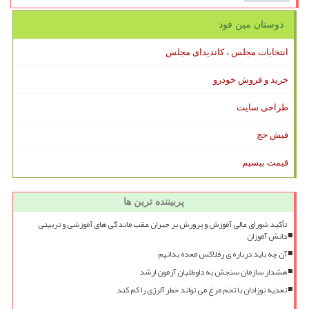
دوستان مین فود
انتخابات مجلس ، کاندیدای مجلس
خرید و فروش خودرو
طراحی سایت
فیش حج
قیمت بیسیم
پربیننده ترین ها
تأکید شورای عالی آموزش و پرورش بر جبران عقب ماندگی های آموزشی و تربیتی
دانش آموزان
آن چه باید درباره ی رفلاکس معده بدانیم
هشدار سازمان سنجش به داوطلبان آزمون ارشد
تغذیه نوزادان با تخم مرغ می تواند خطر آلرژی را کم کند