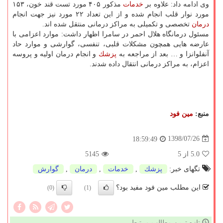
وی ادامه داد: علاوه بر
خدمات
مذكور ۴۰۵ مورد تست قند خون، ۱۵۳
مورد نوار قلب انجام شده و از این تعداد ۲۲ مورد نیز جهت انجام
درمان
تخصصی و تكمیلی به مراكز درمانی منتقل شده اند.
مسئول درمانگاه هلال احمر در سامرا اظهار داشت: موارد اعزامی با
عارضه هایی همچون مشكلات قلبی، تنفسی، گوارشی و موارد حاد
آنفلوانزا و … بعد از مراجعه به
پزشك
و انجام درمان اولیه و پروسه
اعزام، به مراكز درمانی انتقال داده شدند.
منبع:
مین فود
1398/07/26
18:59:49
5.0
از 5
5145
تگهای خبر:
پزشك
,
خدمات
,
درمان
,
گوارش
این مطلب مین فود مفید بود؟
(0)
(1)
تازه ترین مطالب مرتبط