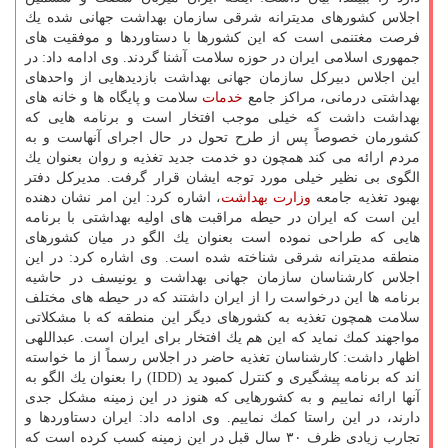
اجلاس كشورهای مدیترانه شرقی سازمان بهداشت جهانی شده یك
فرصت مغتنمی است كه این كشورها با دستاوردها و موفقیت های
جمهوری اسلامی ایران در حوزه سلامت آشنا گردند. وی ادامه داد: در
این اجلاس دبیركل سازمان جهانی بهداشت بازدیدهایی از واحدهای
بهداشتی درمانی، مراكز جامع
خدمات
سلامت و پایگاه ها و خانه های
بهداشت داشت كه خیلی موجب افتخار است و برنامه هایی كه
كشورمان خصوصاً پس از طرح تحول در حال اجرای آنهاست و به
مردم ارائه می كند همچون دو خدمت جدید تغذیه و روان بعنوان یك
الگوی بی نظیر خیلی مورد توجه ایشان قرار گرفت. مدیركل دفتر
بهبود تغذیه جامعه
وزارت بهداشت
، اشاره كرد: این امر نشان دهنده
این است كه ایران در حیطه مراقبت های اولیه بهداشتی با برنامه
هایی كه طراحی نموده است بعنوان یك الگو در میان كشورهای
منطقه مدیترانه شرقی شناخته شده است. وی اشاره كرد: در این
اجلاس كارشناسان سازمان جهانی بهداشت و یونیسف در حاشیه
برنامه ها این درخواست را از ایران داشتند كه در حیطه های مختلف
سلامت همچون تغذیه به كشورهای دیگر این منطقه كه با مشكلاتی
مواجهند كمك نماید كه این هم یك افتخار برای ایران است. عبداللهی
اظهار داشت: كارشناسان تغذیه حاضر در اجلاس رسماً از ما خواسته
اند كه برنامه پیشگیری و كنترل كمبود ید (IDD) را بعنوان یك الگو به
آنها ارائه نماییم و به كشورهایی كه هنوز در این زمینه مشكل جدی
دارند، در این راستا كمك نماییم. وی ادامه داد: ایران دستاوردها و
تجارب زیادی ظرف ۳۰ سال قبل در این زمینه كسب كرده است كه