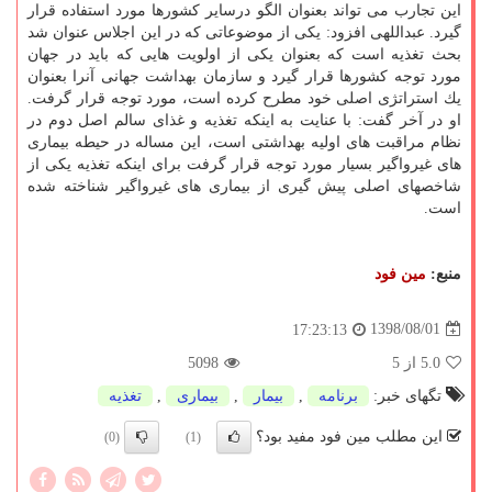
این تجارب می تواند بعنوان الگو درسایر كشورها مورد استفاده قرار
گیرد. عبداللهی افزود: یكی از موضوعاتی كه در این اجلاس عنوان شد
بحث تغذیه است كه بعنوان یكی از اولویت هایی كه باید در جهان
مورد توجه كشورها قرار گیرد و سازمان بهداشت جهانی آنرا بعنوان
یك استراتژی اصلی خود مطرح كرده است، مورد توجه قرار گرفت.
او در آخر گفت: با عنایت به اینكه تغذیه و غذای سالم اصل دوم در
نظام مراقبت های اولیه بهداشتی است، این مساله در حیطه بیماری
های غیرواگیر بسیار مورد توجه قرار گرفت برای اینكه تغذیه یكی از
شاخصهای اصلی پیش گیری از بیماری های غیرواگیر شناخته شده
است.
منبع:
مین فود
1398/08/01
17:23:13
5.0
از 5
5098
تگهای خبر:
برنامه
,
بیمار
,
بیماری
,
تغذیه
این مطلب مین فود مفید بود؟
(0)
(1)