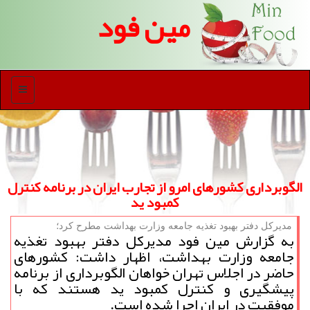
مین فود
منو
الگوبرداری كشورهای امرو از تجارب ایران در برنامه كنترل
كمبود ید
مدیركل دفتر بهبود تغذیه جامعه وزارت بهداشت مطرح كرد؛
به گزارش مین فود مدیركل دفتر بهبود تغذیه
جامعه وزارت بهداشت، اظهار داشت: كشورهای
حاضر در اجلاس تهران خواهان الگوبرداری از برنامه
پیشگیری و كنترل كمبود ید هستند كه با
موفقیت در ایران اجرا شده است.