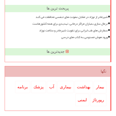
پربحث ترین ها
شیرمادر از نوزاد در مقابل عفونت های تنفسی محافظت می کند
نرمال سازی بمباران مراکز درمانی، تهدیدی برای همه کشورهاست
سفارش های طب ایرانی برای تقویت شیرمادر و سلامت نوزاد
ورود هوش مصنوعی به کتاب های درسی
جدیدترین ها
تگها
بیمار
بهداشت
بیماری
آب
پزشك
برنامه
رپورتاژ
ایمنی