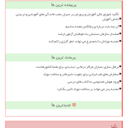
پربیننده ترین ها
تأکید شورای عالی آموزش و پرورش بر جبران عقب ماندگی های آموزشی و تربیتی
دانش آموزان
آن چه باید درباره ی رفلاکس معده بدانیم
هشدار سازمان سنجش به داوطلبان آزمون ارشد
تغذیه نوزادان با تخم مرغ می تواند خطر آلرژی را کم کند
پربحث ترین ها
نرمال سازی بمباران مراکز درمانی، تهدیدی برای همه کشورهاست
سفارش های طب ایرانی برای تقویت شیرمادر و سلامت نوزاد
ورود هوش مصنوعی به کتاب های درسی
تغذیه پدر می تواند بر سلامت نوزاد تاثیر بگذارد
جدیدترین ها
تگها