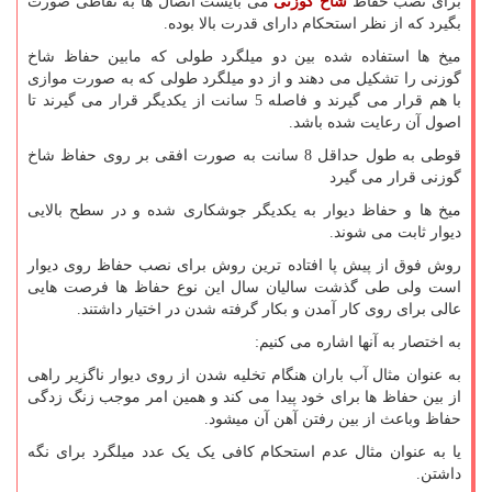
برای نصب حفاظ
شاخ گوزنی
می بایست اتصال ها به نقاطی صورت
بگیرد که از نظر استحکام دارای قدرت بالا بوده.
میخ ها استفاده شده بین دو میلگرد طولی که مابین حفاظ شاخ
گوزنی را تشکیل می دهند و از دو میلگرد طولی که به صورت موازی
با هم قرار می گیرند و فاصله 5 سانت از یکدیگر قرار می گیرند تا
اصول آن رعایت شده باشد.
قوطی به طول حداقل 8 سانت به صورت افقی بر روی حفاظ شاخ
گوزنی قرار می گیرد
میخ ها و حفاظ دیوار به یکدیگر جوشکاری شده و در سطح بالایی
دیوار ثابت می شوند.
روش فوق از پیش پا افتاده ترین روش برای نصب حفاظ روی دیوار
است ولی طی گذشت سالیان سال این نوع حفاظ ها فرصت هایی
عالی برای روی کار آمدن و بکار گرفته شدن در اختیار داشتند.
به اختصار به آنها اشاره می کنیم
:
به عنوان مثال آب باران هنگام تخلیه شدن از روی دیوار ناگزیر راهی
از بین حفاظ ها برای خود پیدا می کند و همین امر موجب زنگ زدگی
حفاظ وباعث از بین رفتن آهن آن میشود.
یا به عنوان مثال عدم استحکام کافی یک یک عدد میلگرد برای نگه
داشتن.