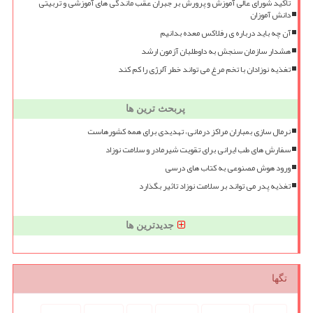
تأکید شورای عالی آموزش و پرورش بر جبران عقب ماندگی های آموزشی و تربیتی
دانش آموزان
آن چه باید درباره ی رفلاکس معده بدانیم
هشدار سازمان سنجش به داوطلبان آزمون ارشد
تغذیه نوزادان با تخم مرغ می تواند خطر آلرژی را کم کند
پربحث ترین ها
نرمال سازی بمباران مراکز درمانی، تهدیدی برای همه کشورهاست
سفارش های طب ایرانی برای تقویت شیرمادر و سلامت نوزاد
ورود هوش مصنوعی به کتاب های درسی
تغذیه پدر می تواند بر سلامت نوزاد تاثیر بگذارد
جدیدترین ها
تگها