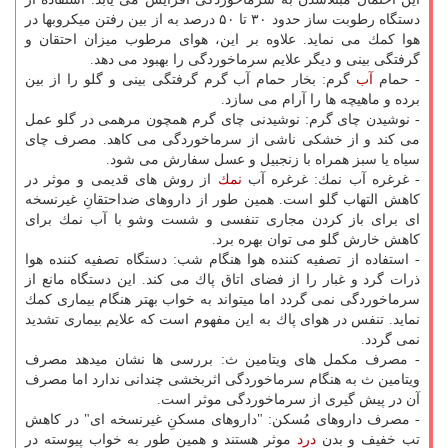
دستگاه رطوبت ساز حدود ۳۰ تا ۵۰ درصد به از بین رفتن میكروبها در
هوا كمك می نماید. علاوه بر این، هوای مرطوب میزان احتقان و
گرفتگی بینی و دیگر علایم سرماخوردگی را بهبود می دهد.
- حمام
آب
گرم: بخار حمام آب گرم گرفتگی بینی و گلو را از بین
برده و ماهیچه ها را آرام می سازد.
- نوشیدن چای گرم: نوشیدنی چای گرم همچون مرهمی در گلو عمل
می كند و از خشكی ناشی از سرماخوردگی می كاهد. مصرف چای
سیاه یا سبز همراه با زنجبیل و عسل سفارش می شود.
- غرغره آب نمك: غرغره آب
نمك
از روش های قدیمی و موثر در
كاهش التهاب گلو است. همین طور از داروهای ضداحتقانِ غیرنسخه
ای برای باز كردن مجاری تنفسی و شست وشو با آب نمك برای
كاهش خارش گلو می توان بهره برد.
- استفاده از تصفیه كننده هوا هنگام شب: دستگاه تصفیه كننده هوا
ذرات گرد و غبار را از فضای اتاق پاك می كند. این دستگاه مانع از
سرماخوردگی نمی گردد اما میتواند به خواب بهتر هنگام بیماری كمك
نماید. تنفس در هوای پاك به این مفهوم است كه علایم بیماری تشدید
نمی گردد.
- مصرف مكمل های ویتامین ث: بررسی ها نشان میدهد مصرف
ویتامین ث به هنگام سرماخوردگی اثربخشی چندانی ندارد اما مصرف
آن در پیش گیری از سرماخوردگی موثر است.
- مصرف داروهای مُسكن: "داروهای مسكنِ غیرنسخه ای" در كاهش
تب خفیف و بدن
درد
موثر هستند و همین طور به خواب پیوسته در