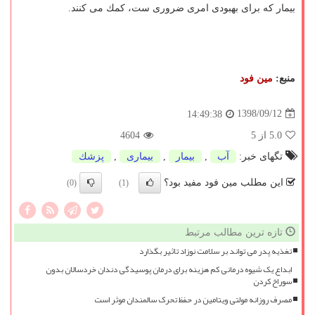
بیمار كه برای بهبودی امری ضروری ست، كمك می كنند.
منبع:
مین فود
1398/09/12
14:49:38
5.0
از 5
4604
تگهای خبر:
آب
,
بیمار
,
بیماری
,
پزشك
این مطلب مین فود مفید بود؟
(0)
(1)
تازه ترین مطالب مرتبط
تغذیه پدر می تواند بر سلامت نوزاد تاثیر بگذارد
ابداع یک شیوه درمانی کم هزینه برای درمان پوسیدگی دندان خردسالان بدون
سوراخ کردن
مصرف روزانه مولتی ویتامین در حفظ تحرک سالمندان موثر است