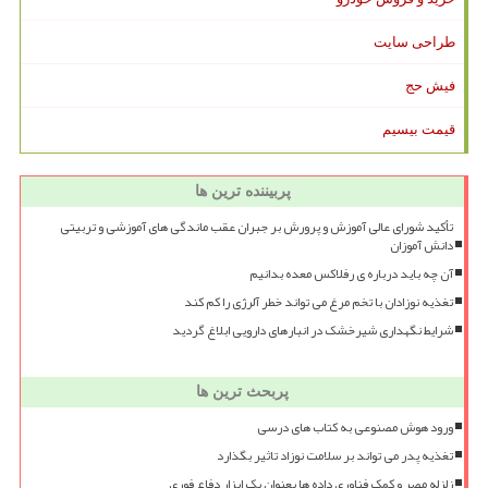
طراحی سایت
فیش حج
قیمت بیسیم
پربیننده ترین ها
تأکید شورای عالی آموزش و پرورش بر جبران عقب ماندگی های آموزشی و تربیتی
دانش آموزان
آن چه باید درباره ی رفلاکس معده بدانیم
تغذیه نوزادان با تخم مرغ می تواند خطر آلرژی را کم کند
شرایط نگهداری شیرخشک در انبارهای دارویی ابلاغ گردید
پربحث ترین ها
ورود هوش مصنوعی به کتاب های درسی
تغذیه پدر می تواند بر سلامت نوزاد تاثیر بگذارد
زلزله مصر و کمک فناوری داده ها بعنوان یک ابزار دفاع فوری