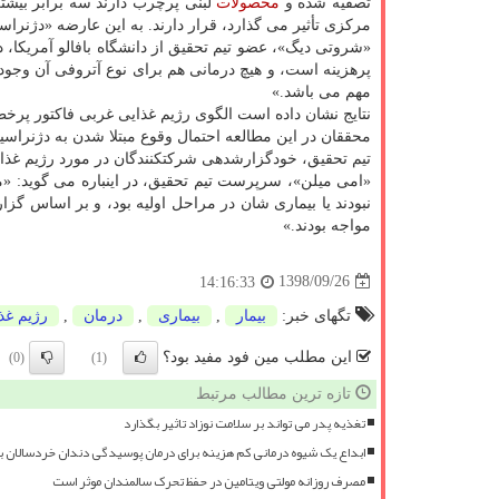
تصفیه شده و
محصولات
لبنی پرچرب دارند سه برابر بیش
مركزی تأثیر می گذارد، قرار دارند. به این عارضه «دژنرا
«شروتی دیگ»، عضو تیم تحقیق از دانشگاه بافالو آمریكا، د
پرهزینه است، و هیچ درمانی هم برای نوع آتروفی آن وجود 
مهم می باشد.»
نتایج نشان داده است الگوی رژیم غذایی غربی فاكتور پرخط
محققان در این مطالعه احتمال وقوع مبتلا شدن به دژنراسیون ماكولا را در 
تیم تحقیق، خودگزارش­دهی شركت­كنندگان در مورد رژیم غذایی­شان را از سال ۱۹۸۷
«امی میلن»، سرپرست تیم تحقیق، در اینباره می گوید: «ما 
مواجه بودند.»
1398/09/26
14:16:33
تگهای خبر:
بیمار
,
بیماری
,
درمان
,
رژیم غذ
این مطلب مین فود مفید بود؟
(0)
(1)
تازه ترین مطالب مرتبط
تغذیه پدر می تواند بر سلامت نوزاد تاثیر بگذارد
ابداع یک شیوه درمانی کم هزینه برای درمان پوسیدگی دندان خردسالان 
مصرف روزانه مولتی ویتامین در حفظ تحرک سالمندان موثر است