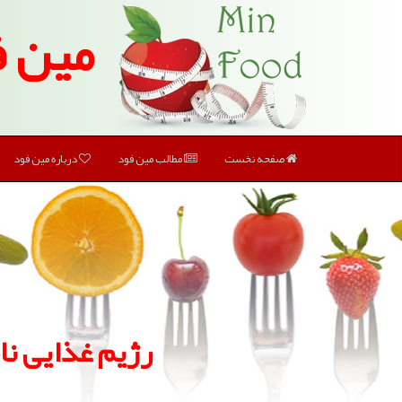
مین ف
صفحه نخست
مطالب مین فود
درباره مین فود
رژیم غذایی نا