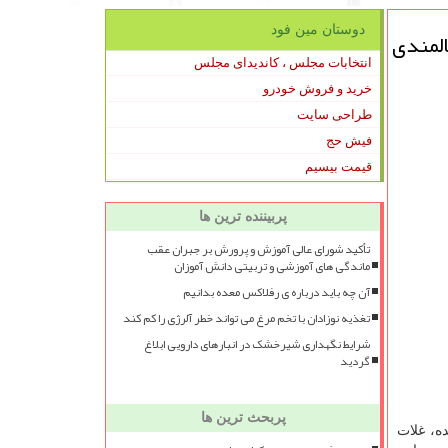
دوستان مین فود
لمندی
انتخابات مجلس ، کاندیدای مجلس
خرید و فروش خودرو
طراحی سایت
فیش حج
قیمت بیسیم
پربیننده ترین ها
تأکید شورای عالی آموزش و پرورش بر جبران عقب
ماندگی های آموزشی و تربیتی دانش آموزان
آن چه باید درباره ی رفلاکس معده بدانیم
تغذیه نوزادان با تخم مرغ می تواند خطر آلرژی را کم کند
شرایط نگهداری شیرخشک در انبارهای دارویی ابلاغ
گردید
پربحث ترین ها
ه، غلات