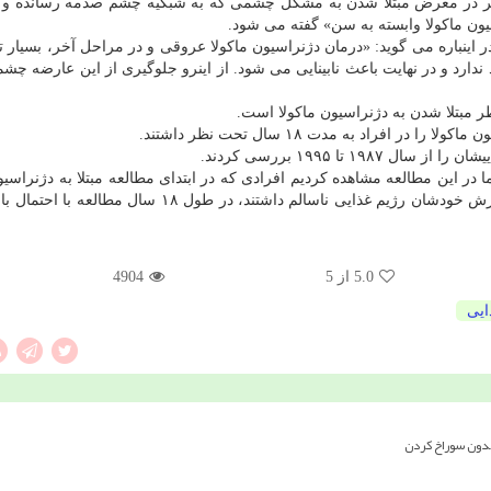
تر در معرض مبتلا شدن به مشكل چشمی كه به شبكیه چشم صدمه رسانده و بر
سیون ماكولا وابسته به سن» گفته می شود.
ر اینباره می گوید: «درمان دژنراسیون ماكولا عروقی و در مراحل آخر، بسیار 
ندارد و در نهایت باعث نابینایی می شود. از اینرو جلوگیری از این عارضه چش
ر مبتلا شدن به دژنراسیون ماكولا است.
افراد به مدت ۱۸ سال تحت نظر داشتند.
 تا ۱۹۹۵ بررسی كردند.
در این مطالعه مشاهده كردیم افرادی كه در ابتدای مطالعه مبتلا به دژنراسیو
نبودند یا بیماری شان در مراحل اولیه بود، و بر اساس گزارش خودشان رژیم غذایی ناسالم داشتند، در طول ۱۸ 
5.0
از 5
4904
ایی
بدون سوراخ کردن