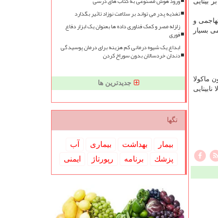
ورود هوش مصنوعی به کتاب های درسی
 بینایی
تغذیه پدر می تواند بر سلامت نوزاد تاثیر بگذارد
تهاجمی و
زلزله مصر و کمک فناوری داده ها بعنوان یک ابزار دفاع
می بسیار
فوری
ابداع یک شیوه درمانی کم هزینه برای درمان پوسیدگی
دندان خردسالان بدون سوراخ کردن
ن ماكولا
جدیدترین ها
سال مطالعه با احتمال بالا نابینایی
تگها
بیمار
بهداشت
بیماری
آب
پزشك
برنامه
رپورتاژ
ایمنی