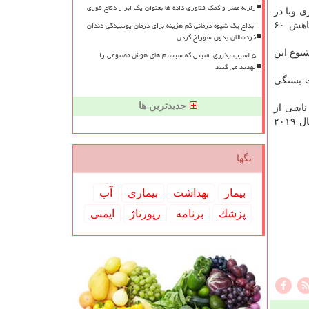
زلزله مصر و کمک فناوری داده ها بعنوان یک ابزار دفاع فوری
ل بیماری وبا در
ابداع یک شیوه درمانی کم هزینه برای درمان پوسیدگی دندان
نقاط كانونی شیوع این بیماری همچون هائیتی، سومالی و كنگو اعلام نمود: موارد مبتلاشدن به وبا در سراسر جهان در سال ۲۰۱۸ كاهش ۶۰
خردسالان بدون سوراخ کردن
یوع این
۵ آسیب پذیری امنیتی که سیستم های هوش مصنوعی را
تهدید می کنند
 بستگی
جدیدترین ها
ار و ۴۴۷ مورد مبتلاشدن به وبا و ۲۹۹۰ مورد مرگ ناشی از
آن در ۳۴ كشور گزارش شد. درحالیكه شیوع این بیماری در كشورهای مختلفی همچنان ادامه دارد موارد مبتلاشدن به این بیماری در سال ۲۰۱۹
تگها
بیمار
بهداشت
بیماری
آب
پزشك
برنامه
رپورتاژ
ایمنی