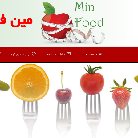
مین ف
صفحه نخست
مطالب مین فود
درباره مین فود