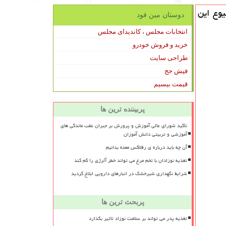
وع این
دوستان مین فود
انتخابات مجلس ، کاندیدای مجلس
خرید و فروش خودرو
طراحی سایت
فیش حج
قیمت بیسیم
پربیننده ترین ها
تأکید شورای عالی آموزش و پرورش بر جبران عقب ماندگی های
آموزشی و تربیتی دانش آموزان
آن چه باید درباره ی رفلاکس معده بدانیم
تغذیه نوزادان با تخم مرغ می تواند خطر آلرژی را کم کند
شرایط نگهداری شیرخشک در انبارهای دارویی ابلاغ گردید
پربحث ترین ها
تغذیه پدر می تواند بر سلامت نوزاد تاثیر بگذارد