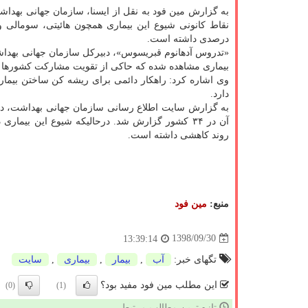
درصدی داشته است.
«تدروس آدهانوم قبریسوس»، دبیركل سازمان جهانی بهداشت
بیماری مشاهده شده كه حاكی از تقویت مشاركت كشورها د
وی اشاره كرد: راهكار دائمی برای ریشه كن ساختن بیمار
دارد.
روند كاهشی داشته است.
منبع:
مین فود
1398/09/30
13:39:14
تگهای خبر:
آب
,
بیمار
,
بیماری
,
سایت
این مطلب مین فود مفید بود؟
(0)
(1)
تازه ترین مطالب مرتبط