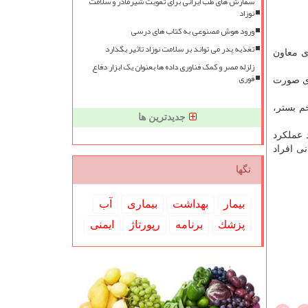
سفارش های طب ایرانی برای تقویت شیرمادر و سلامت
نوزاد
ورود هوش مصنوعی به کتاب های درسی
تغذیه پدر می تواند بر سلامت نوزاد تاثیر بگذارد
ی معاون
زلزله مصر و کمک فناوری داده ها بعنوان یک ابزار دفاع
فوری
ری صورت
م بستر،
جدیدترین ها
 عملكرد
ی افراد
تگها
بیمار
بهداشت
بیماری
آب
پزشك
برنامه
رپورتاژ
ایمنی