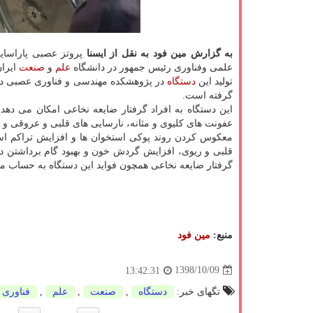
به گزارش مین فود به نقل از ایسنا
پروتز عصبی پاراسایك
علمی وفناوری رئیس جمهور در دانشگاه
علم
و
صنعت
ایران
تولید این
دستگاه
در پژوهشكده مهندسی و فناوری عصبی دا
گرفته است.
این دستگاه به افراد گرفتار ضایعه نخاعی امكان می دهد
عفونت های كلیوی و مثانه، نارسایی های قلبی و عروقی و غ
معكوس كردن روند پوكی استخوان ها و افزایش تراكم ا
قلبی و ریوی، افزایش گردش خون و بهبود گام برداشتن در
گرفتار ضایعه نخاعی همچون فواید این دستگاه به حساب می
منبع:
مین فود
1398/10/09
13:42:31
تگهای خبر:
دستگاه
,
صنعت
,
علم
,
فناوری