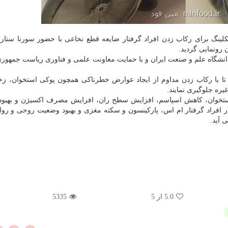
لینگ برای ركاب زدن افراد گرفتار ضایعه قطع نخاعی با حضور سورنا ستار
 رونمایی گردید.
نشگاه علم و صنعت ایران و با حمایت معاونت علمی و فناوری ریاست جمهو
 تا با ركاب زدن مداوم از ایجاد عوارض خطرناكی همچون پوكی استخوان، زخ
یره جلوگیری نمایند.
ستخوان، كاهش اسپاسم، افزایش سطح ران، افزایش مصرف اكسیژن و بهبود
 افراد گرفتار ام اس، پاركینسون و سكته مغزی و بهبود وضعیت روحی و روان
 آید.
5.0
از 5
5335