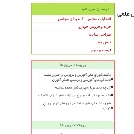
دوستان مین فود
ن علمی
انتخابات مجلس ، کاندیدای مجلس
خرید و فروش خودرو
طراحی سایت
فیش حج
قیمت بیسیم
پربیننده ترین ها
تأکید شورای عالی آموزش و پرورش بر جبران عقب
ماندگی های آموزشی و تربیتی دانش آموزان
آن چه باید درباره ی رفلاکس معده بدانیم
تغذیه نوزادان با تخم مرغ می تواند خطر آلرژی را کم کند
شرایط نگهداری شیرخشک در انبارهای دارویی ابلاغ
گردید
پربحث ترین ها