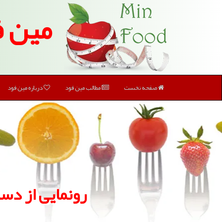
مین ف
صفحه نخست
مطالب مین فود
درباره مین فود
رونمایی از دس