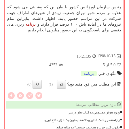
رئیس سازمان اورژانس كشور با بیان این كه پیشبینی می شود كه
علاوه بر مردم شهر تهران جمعیت زیادی از شهرهای اطراف جهت
شركت در این مراسم حضور یابند، اظهار داشت: بنابراین تمام
نیروهای ما در آماده باش ۱۰۰ درصد قرار دارند و
برنامه
ریزی های
دقیقی برای پاسخگویی به این حضور میلیونی انجام دادیم.
1398/10/15
13:21:35
5.0
از 5
4352
تگهای خبر:
برنامه
این مطلب مین فود مفید بود؟
(0)
(1)
تازه ترین مطالب مرتبط
ورود هوش مصنوعی به کتاب های درسی
زلزله مصر و کمک فناوری داده ها بعنوان یک ابزار دفاع فوری
تفاوت کبد چرب و هپاتیت چیست؟ به علاوه فیلم