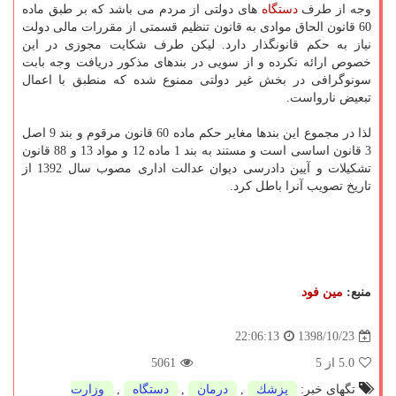
وجه از طرف
دستگاه
های دولتی از مردم می باشد كه بر طبق ماده
60 قانون الحاق موادی به قانون تنظیم قسمتی از مقررات مالی دولت
نیاز به حكم قانونگذار دارد. لیكن طرف شكایت مجوزی در این
خصوص ارائه نكرده و از سویی در بندهای مذكور دریافت وجه بابت
سونوگرافی در بخش غیر دولتی ممنوع شده كه منطبق با اعمال
تبعیض نارواست.
لذا در مجموع این بندها مغایر حكم ماده 60 قانون مرقوم و بند 9 اصل
3 قانون اساسی است و مستند به بند 1 ماده 12 و مواد 13 و 88 قانون
تشكیلات و آیین دادرسی دیوان عدالت اداری مصوب سال 1392 از
تاریخ تصویب آنرا باطل كرد.
منبع:
مین فود
1398/10/23
22:06:13
5.0
از 5
5061
تگهای خبر:
پزشك
,
درمان
,
دستگاه
,
وزارت