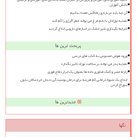
دانش آموزان
آن چه باید درباره ی رفلاکس معده بدانیم
تغذیه نوزادان با تخم مرغ می تواند خطر آلرژی را کم کند
شرایط نگهداری شیرخشک در انبارهای دارویی ابلاغ گردید
پربحث ترین ها
ورود هوش مصنوعی به کتاب های درسی
تغذیه پدر می تواند بر سلامت نوزاد تاثیر بگذارد
زلزله مصر و کمک فناوری داده ها بعنوان یک ابزار دفاع فوری
ابداع یک شیوه درمانی کم هزینه برای درمان پوسیدگی دندان خردسالان بدون
سوراخ کردن
جدیدترین ها
تگها