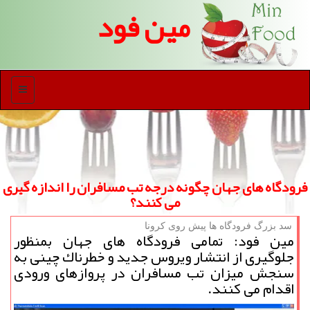
مین فود
منو
فرودگاه های جهان چگونه درجه تب مسافران را اندازه گیری
می كنند؟
سد بزرگ فرودگاه ها پیش روی كرونا
مین فود: تمامی فرودگاه های جهان بمنظور
جلوگیری از انتشار ویروس جدید و خطرناك چینی به
سنجش میزان تب مسافران در پروازهای ورودی
اقدام می كنند.