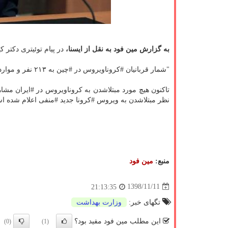
به گزارش مین فود به نقل از ایسنا،
در پیام توئیتری دكتر 
"شمار قربانیان ‎#كروناویروس در ‎#چین به ۲۱۳ نفر و موارد مبتلاشدن به بیشتر از ۹۷۷۶ نفر افزایش یافت.
تاكنون هیچ مورد 
نظر مبتلاشدن به ویروس ‎#كرونا جدید ‎#منفی اعلام شده است. "
منبع:
مین فود
1398/11/11
21:13:35
تگهای خبر:
وزارت بهداشت
این مطلب مین فود مفید بود؟
(0)
(1)