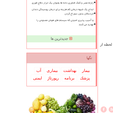
زلزله مصر و کمک فناوری داده ها بعنوان یک ابزار دفاع فوری
ابداع یک شیوه درمانی کم هزینه برای درمان پوسیدگی دندان
خردسالان بدون سوراخ کردن
۵ آسیب پذیری امنیتی که سیستم های هوش مصنوعی را
تهدید می کنند
جدیدترین ها
این لحظه از
تگها
بیمار
بهداشت
بیماری
آب
پزشك
برنامه
رپورتاژ
ایمنی