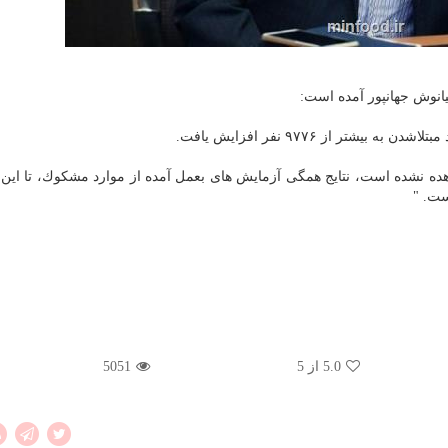
كیانوش جهانپور آمده است:
مبتلاشدن به كروناویروس در ‎#ایران مشاهده نشده است، نتایج همگی آزمایش های بعمل آمده از موارد مشكوك، تا 
5.0
از 5
5051