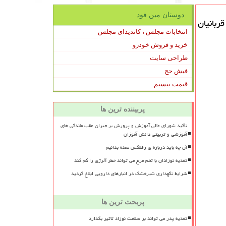
دوستان مین فود
بانیان
انتخابات مجلس ، کاندیدای مجلس
خرید و فروش خودرو
طراحی سایت
فیش حج
قیمت بیسیم
پربیننده ترین ها
تأکید شورای عالی آموزش و پرورش بر جبران عقب ماندگی های
آموزشی و تربیتی دانش آموزان
آن چه باید درباره ی رفلاکس معده بدانیم
تغذیه نوزادان با تخم مرغ می تواند خطر آلرژی را کم کند
شرایط نگهداری شیرخشک در انبارهای دارویی ابلاغ گردید
پربحث ترین ها
تغذیه پدر می تواند بر سلامت نوزاد تاثیر بگذارد