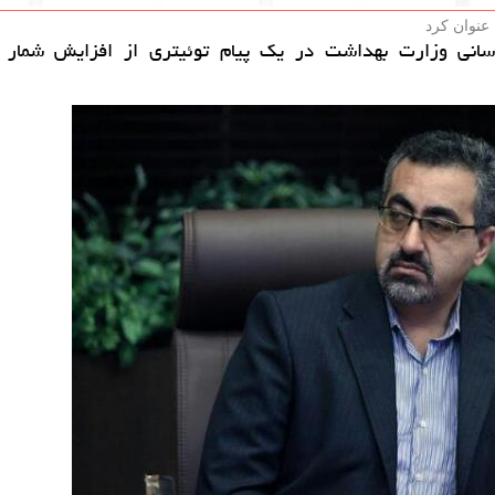
عنوان كرد
انی وزارت بهداشت در یك پیام توئیتری از افزایش شمار قر