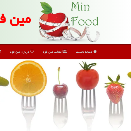
مین ف
صفحه نخست
مطالب مین فود
درباره مین فود