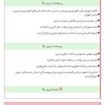
پربیننده ترین ها
تأکید شورای عالی آموزش و پرورش بر جبران عقب ماندگی های آموزشی و تربیتی
دانش آموزان
آن چه باید درباره ی رفلاکس معده بدانیم
تغذیه نوزادان با تخم مرغ می تواند خطر آلرژی را کم کند
شرایط نگهداری شیرخشک در انبارهای دارویی ابلاغ گردید
پربحث ترین ها
ورود هوش مصنوعی به کتاب های درسی
تغذیه پدر می تواند بر سلامت نوزاد تاثیر بگذارد
زلزله مصر و کمک فناوری داده ها بعنوان یک ابزار دفاع فوری
ابداع یک شیوه درمانی کم هزینه برای درمان پوسیدگی دندان خردسالان بدون
سوراخ کردن
جدیدترین ها