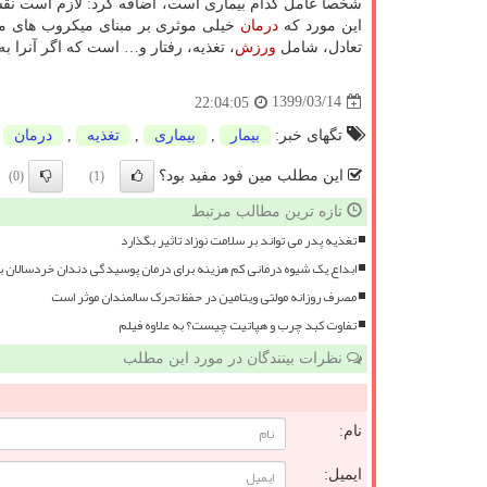
شخصاً عامل کدام بیماری است، اضافه کرد: لازم است نقشه
این مورد که
درمان
خیلی موثری بر مبنای میکروب های مو
تعادل، شامل
ورزش
، تغذیه، رفتار و… است که اگر آنرا به
1399/03/14
22:04:05
تگهای خبر:
بیمار
,
بیماری
,
تغذیه
,
درمان
این مطلب مین فود مفید بود؟
(0)
(1)
تازه ترین مطالب مرتبط
تغذیه پدر می تواند بر سلامت نوزاد تاثیر بگذارد
ابداع یک شیوه درمانی کم هزینه برای درمان پوسیدگی دندان خردسالان 
مصرف روزانه مولتی ویتامین در حفظ تحرک سالمندان موثر است
تفاوت کبد چرب و هپاتیت چیست؟ به علاوه فیلم
نظرات بینندگان در مورد این مطلب
نام:
ایمیل: