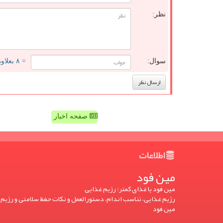
نظر:
سوال:
= ۸ بعلاوه ۲
صفحه اخبار
اطلاعات
مین فود
مین فود یا غذای کمتر: رژیم غذایی
رژیم غذایی، تناسب اندام، دستورالعمل و نکات حفظ سلامتی و رژیم 
مین فود