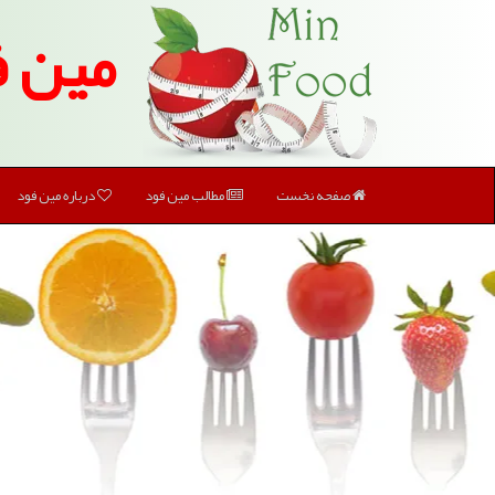
مین ف
صفحه نخست
مطالب مین فود
درباره مین فود