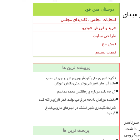
دوستان مین فود
 مبنای
انتخابات مجلس ، کاندیدای مجلس
خرید و فروش خودرو
طراحی سایت
فیش حج
قیمت بیسیم
پربیننده ترین ها
تأکید شورای عالی آموزش و پرورش بر جبران عقب
ماندگی های آموزشی و تربیتی دانش آموزان
آن چه باید درباره ی رفلاکس معده بدانیم
تغذیه نوزادان با تخم مرغ می تواند خطر آلرژی را کم کند
شرایط نگهداری شیرخشک در انبارهای دارویی ابلاغ
گردید
وم تا نهم خرداد ۹۹ در سرتاسر
ر داشت:
پربحث ترین ها
میکروبی