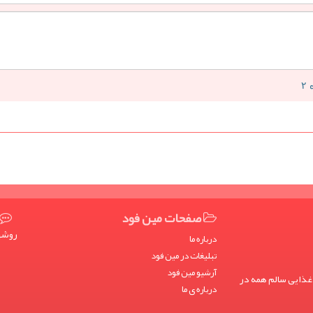
صفحات مین فود
روشها
درباره ما
تبلیغات در مین فود
آرشیو مین فود
غذایی سالم همه در
درباره ی ما