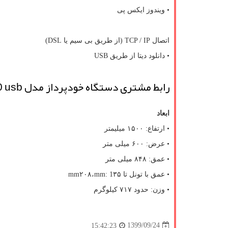
• ویندوز ایکس پی
اتصال
TCP / IP
(از طریق بی سیم یا
DSL
)
• دانلود دیتا از طریق
USB
رابط مشتری دستگاه خودپرداز مدل
0 usb
ابعاد
• ارتفاع: ۱۵۰۰ میلیمتر
• عرض: ۶۰۰ میلی متر
• عمق: ۸۴۸ میلی متر
• عمق با تونل تا ۳۵
mm: 1
،۲۰۸
mm
• وزن: حدود ۷۱۷ کیلوگرم
1399/09/24
15:42:23