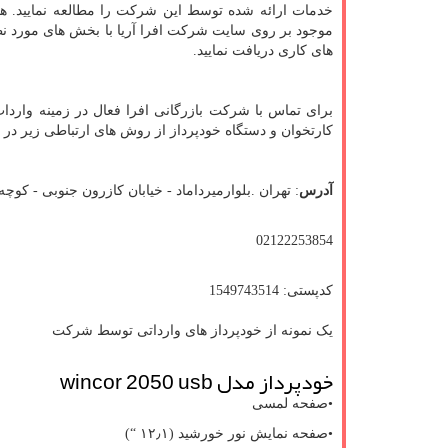
خدمات ارائه شده توسط این شرکت را مطالعه نمایید. ه
موجود بر روی سایت شرکت افرا آریا با بخش های مورد نظر
های کاری دریافت نمایید.
برای تماس با شرکت بازرگانی افرا فعال در زمینه وارد
کارتخوان و دستگاه خودپرداز از روش های ارتباطی زیر در 
آدرس
: تهران .بلوارمیرداماد - خیابان کازرون جنوبی - کوچه رامین - 
02122253854
کدپستی: 1549743514
یک نمونه از خودپرداز های وارداتی توسط شرکت
خودپرداز مدل
wincor 2050 usb
•صفحه لمسی
•صفحه نمایش نور خورشید (۱۲٫۱ “)