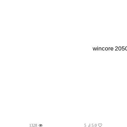
wincore 205
5.0
از 5
1328