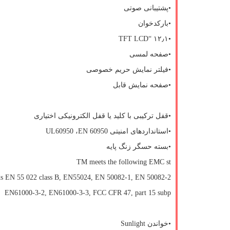
•پشتیبانی صوتی
•بارکدخوان
TFT LCD
•۱۲٫۱ “
•صفحه لمسی
•فیلتر نمایش حریم خصوصی
•صفحه نمایش قابل
•قفل ترکیبی با کلید یا قفل الکترونیکی اختیاری
•استانداردهای امنیتی
EN 60950
،
UL60950
•بسته حسگر زنگ پایه
TM meets the following EMC st
ds EN 55 022 class B, EN55024, EN 50082-1, EN 50082-2
EN61000-3-2, EN61000-3-3, FCC CFR 47, part 15 subp
•خواندن
Sunlight