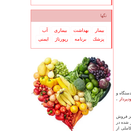
تگها
بیمار
بهداشت
بیماری
آب
پزشك
برنامه
رپورتاژ
ایمنی
ستگاه و
دپرداز
،
یز فروش
ر شده در
املی از