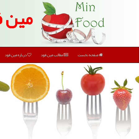
مین ف
صفحه نخست
مطالب مین فود
درباره مین فود