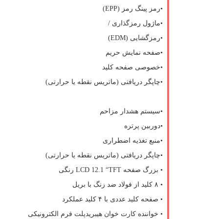
•رمز پینگ رمز (
EPP
)
•ماژول رمزگذاری /
•رمزگشایی (
EDM
)
•صفحه نمایش حریم
•خصوصی صفحه کلید
•چاپگر دریافتی (ماتریس نقطه یا حرارتی)
•سیستم هشدار مزاحم
•دوربین پرتره
•منبع تغذیه اضطراری
•چاپگر دریافتی (ماتریس نقطه یا حرارتی)
• بزرگ صفحه
LCD 12.1 “TFT
رنگی
• ۸ کلید از فولاد ضد زنگ با بریل
• صفحه کلید عددی با ۴ کلید عملکرد
• خواننده کارت خوان هیبریدپلت فرم الکترونیکی