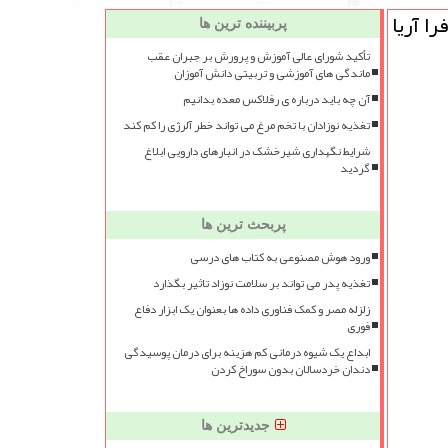
ا آریا
پربیننده ترین ها
تأکید شورای عالی آموزش و پرورش بر جبران عقب
ماندگی های آموزشی و تربیتی دانش آموزان
آن چه باید درباره ی رفلاکس معده بدانیم
تغذیه نوزادان با تخم مرغ می تواند خطر آلرژی را کم کند
شرایط نگهداری شیرخشک در انبارهای دارویی ابلاغ
گردید
پربحث ترین ها
ورود هوش مصنوعی به کتاب های درسی
تغذیه پدر می تواند بر سلامت نوزاد تاثیر بگذارد
زلزله مصر و کمک فناوری داده ها بعنوان یک ابزار دفاع
فوری
ابداع یک شیوه درمانی کم هزینه برای درمان پوسیدگی
دندان خردسالان بدون سوراخ کردن
جدیدترین ها