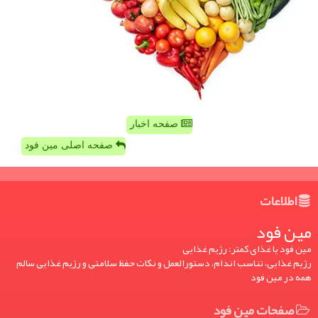
صفحه اخبار
صفحه اصلی مین فود
اطلاعات
مین فود
مین فود یا غذای کمتر: رژیم غذایی
رژیم غذایی، تناسب اندام، دستورالعمل و نکات حفظ سلامتی و رژیم غذایی سالم
همه در مین فود
صفحات مین فود