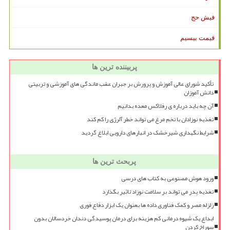
فیش حج
قیمت بیسیم
پربیننده ترین ها
تأکید شورای عالی آموزش و پرورش بر جبران عقب ماندگی های آموزشی و تربیتی
دانش آموزان
آن چه باید درباره ی رفلاکس معده بدانیم
تغذیه نوزادان با تخم مرغ می تواند خطر آلرژی را کم کند
شرایط نگهداری شیرخشک در انبارهای دارویی ابلاغ گردید
پربحث ترین ها
ورود هوش مصنوعی به کتاب های درسی
تغذیه پدر می تواند بر سلامت نوزاد تاثیر بگذارد
زلزله مصر و کمک فناوری داده ها بعنوان یک ابزار دفاع فوری
ابداع یک شیوه درمانی کم هزینه برای درمان پوسیدگی دندان خردسالان بدون
سوراخ کردن