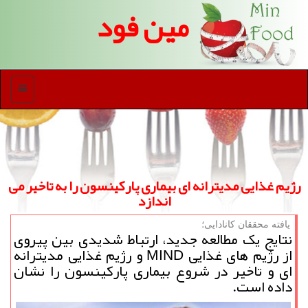
مین فود
منو
رژیم غذایی مدیترانه ای بیماری پاركینسون را به تاخیر می
اندازد
یافته محققان كانادایی؛
نتایج یک مطالعه جدید، ارتباط شدیدی بین پیروی
از رژیم های غذایی MIND و رژیم غذایی مدیترانه
ای و تاخیر در شروع بیماری پارکینسون را نشان
داده است.