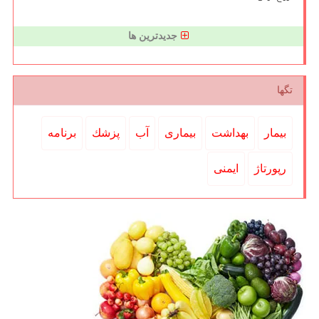
جدیدترین ها
تگها
بیمار
بهداشت
بیماری
آب
پزشك
برنامه
رپورتاژ
ایمنی