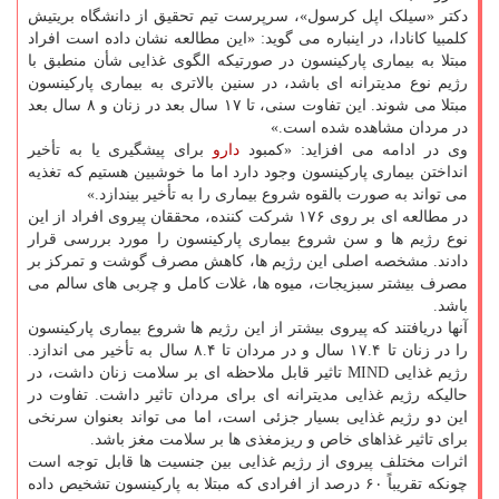
دکتر «سیلک اپل کرسول»، سرپرست تیم تحقیق از دانشگاه بریتیش
کلمبیا کانادا، در اینباره می گوید: «این مطالعه نشان داده است افراد
مبتلا به بیماری پارکینسون در صورتیکه الگوی غذایی شأن منطبق با
رژیم نوع مدیترانه ای باشد، در سنین بالاتری به بیماری پارکینسون
مبتلا می شوند. این تفاوت سنی، تا ۱۷ سال بعد در زنان و ۸ سال بعد
در مردان مشاهده شده است.»
وی در ادامه می افزاید: «کمبود
دارو
برای پیشگیری یا به تأخیر
انداختن بیماری پارکینسون وجود دارد اما ما خوشبین هستیم که تغذیه
می تواند به صورت بالقوه شروع بیماری را به تأخیر بیندازد.»
در مطالعه ای بر روی ۱۷۶ شرکت کننده، محققان پیروی افراد از این
نوع رژیم ها و سن شروع بیماری پارکینسون را مورد بررسی قرار
دادند. مشخصه اصلی این رژیم ها، کاهش مصرف گوشت و تمرکز بر
مصرف بیشتر سبزیجات، میوه ها، غلات کامل و چربی های سالم می
باشد.
آنها دریافتند که پیروی بیشتر از این رژیم ها شروع بیماری پارکینسون
را در زنان تا ۱۷.۴ سال و در مردان تا ۸.۴ سال به تأخیر می اندازد.
رژیم غذایی MIND تاثیر قابل ملاحظه ای بر سلامت زنان داشت، در
حالیکه رژیم غذایی مدیترانه ای برای مردان تاثیر داشت. تفاوت در
این دو رژیم غذایی بسیار جزئی است، اما می تواند بعنوان سرنخی
برای تاثیر غذاهای خاص و ریزمغذی ها بر سلامت مغز باشد.
اثرات مختلف پیروی از رژیم غذایی بین جنسیت ها قابل توجه است
چونکه تقریباً ۶۰ درصد از افرادی که مبتلا به پارکینسون تشخیص داده