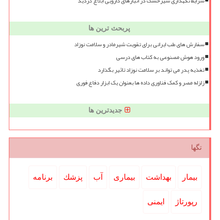
شرایط نگهداری شیرخشک در انبارهای دارویی ابلاغ گردید
پربحث ترین ها
سفارش های طب ایرانی برای تقویت شیرمادر و سلامت نوزاد
ورود هوش مصنوعی به کتاب های درسی
تغذیه پدر می تواند بر سلامت نوزاد تاثیر بگذارد
زلزله مصر و کمک فناوری داده ها بعنوان یک ابزار دفاع فوری
جدیدترین ها
تگها
بیمار
بهداشت
بیماری
آب
پزشك
برنامه
رپورتاژ
ایمنی