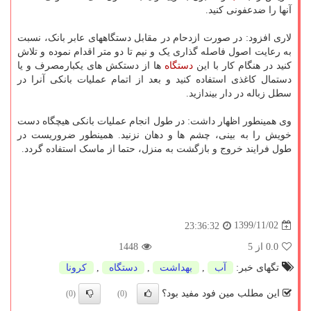
آنها را ضدعفونی کنید.
لاری افزود: در صورت ازدحام در مقابل دستگاههای عابر بانک، نسبت
به رعایت اصول فاصله گذاری یک و نیم تا دو متر اقدام نموده و تلاش
کنید در هنگام کار با این
دستگاه
ها از دستکش های یکبارمصرف و یا
دستمال کاغذی استفاده کنید و بعد از اتمام عملیات بانکی آنرا در
سطل زباله در دار بیندازید.
وی همینطور اظهار داشت: در طول انجام عملیات بانکی هیچگاه دست
خویش را به بینی، چشم ها و دهان نزنید. همینطور ضروریست در
طول فرایند خروج و بازگشت به منزل، حتما از ماسک استفاده گردد.
1399/11/02
23:36:32
0.0
از 5
1448
تگهای خبر:
آب
,
بهداشت
,
دستگاه
,
كرونا
این مطلب مین فود مفید بود؟
(0)
(0)