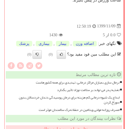
ساعت ورزش در پیش بگیرند.
1399/11/09
12:50:19
0.0
از 5
1430
تگهای خبر:
اضافه وزن
,
بیمار
,
بیماری
,
پزشك
این مطلب مین فود مفید بود؟
(0)
(0)
تازه ترین مطالب مرتبط
نرمال سازی بمباران مراکز درمانی، تهدیدی برای همه کشورهاست
تغذیه پدر می تواند بر سلامت نوزاد تاثیر بگذارد
ابداع یک شیوه درمانی کم هزینه برای درمان پوسیدگی دندان خردسالان بدون
سوراخ کردن
مصرف روزانه مولتی ویتامین در حفظ تحرک سالمندان موثر است
نظرات بینندگان در مورد این مطلب
نظر شما در مورد این مطلب