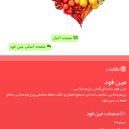
صفحه اخبار
صفحه اصلی مین فود
اطلاعات
مین فود
مین فود یا غذای کمتر: رژیم غذایی
رژیم غذایی، تناسب اندام، دستورالعمل و نکات حفظ سلامتی و رژیم غذایی سالم
همه در مین فود
صفحات مین فود
درباره ما
تبلیغات در مین فود