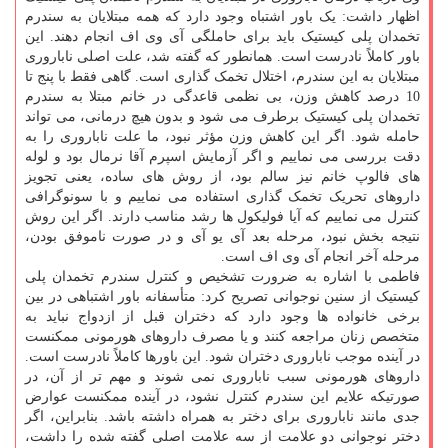
اظهار داشت: یک باور اشتباه وجود دارد که همه مبتلایان به سندرم
تخمدان پلی کیستیک باید برای حاملگی آی وی اف انجام دهند. این
باور کاملاً نادرست است. همانطور که گفته شد، علت اصلی ناباروری
مبتلایان به این سندرم، اختلال تخمک گذاری است. گاهی فقط با پنج تا
10 درصد کاهش وزن، بی نظمی قاعدگی در خانم مبتلا به سندرم
تخمدان پلی کیستیک برطرف می شود و بدون هیچ درمانی، می تواند
حامله شود. اگر این کاهش وزن مؤثر نبود، ما علت ناباروری را به
دقت بررسی می نماییم و اگر آزمایش اسپرم آقا نرمال بود و لوله
های فالوپ خانم نیز سالم بود، از روش های ساده، یعنی تجویز
داروهای تحریک تخمک گذاری استفاده می نماییم و با سونوگرافی
کنترل می نماییم که آیا فولیکول ها رشد مناسب دارند. اگر این روش
نتیجه بخش نبود، مرحله بعد آی یو آی و در صورت ناموفق بودن،
مرحله آخر انجام آی وی اف است.
فاطمی با اشاره به ضرورت تشخیص و کنترل سندرم تخمدان پلی
کیستیک از سنین نوجوانی تصریح کرد: متأسفانه باور اشتباهی در بین
برخی خانواده ها وجود دارد که دختران قبل از ازدواج نباید به
متخصص زنان مراجعه کنند و یا مصرف داروهای هورمونی ممکنست
در آینده موجب ناباروری دختران شود. این باورها کاملاً نادرست است.
داروهای هورمونی سبب ناباروری نمی شوند و مهم تر از آن، در
صورتیکه علایم این سندرم کنترل نشود، در آینده ممکنست عوارض
جدی مانند ناباروری برای دختر به همراه داشته باشد. بنابراین، اگر
دختر نوجوانی دو علامت از سه علامت اصلی گفته شده را داشت،