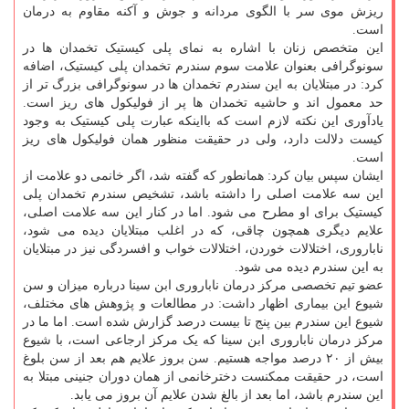
ریزش موی سر با الگوی مردانه و جوش و آکنه مقاوم به درمان
است.
این متخصص زنان با اشاره به نمای پلی کیستیک تخمدان ها در
سونوگرافی بعنوان علامت سوم سندرم تخمدان پلی کیستیک، اضافه
کرد: در مبتلایان به این سندرم تخمدان ها در سونوگرافی بزرگ تر از
حد معمول اند و حاشیه تخمدان ها پر از فولیکول های ریز است.
یادآوری این نکته لازم است که بااینکه عبارت پلی کیستیک به وجود
کیست دلالت دارد، ولی در حقیقت منظور همان فولیکول های ریز
است.
ایشان سپس بیان کرد: همانطور که گفته شد، اگر خانمی دو علامت از
این سه علامت اصلی را داشته باشد، تشخیص سندرم تخمدان پلی
کیستیک برای او مطرح می شود. اما در کنار این سه علامت اصلی،
علایم دیگری همچون چاقی، که در اغلب مبتلایان دیده می شود،
ناباروری، اختلالات خوردن، اختلالات خواب و افسردگی نیز در مبتلایان
به این سندرم دیده می شود.
عضو تیم تخصصی مرکز درمان ناباروری ابن سینا درباره میزان و سن
شیوع این بیماری اظهار داشت: در مطالعات و پژوهش های مختلف،
شیوع این سندرم بین پنج تا بیست درصد گزارش شده است. اما ما در
مرکز درمان ناباروری ابن سینا که یک مرکز ارجاعی است، با شیوع
بیش از ۲۰ درصد مواجه هستیم. سن بروز علایم هم بعد از سن بلوغ
است، در حقیقت ممکنست دخترخانمی از همان دوران جنینی مبتلا به
این سندرم باشد، اما بعد از بالغ شدن علایم آن بروز می یابد.