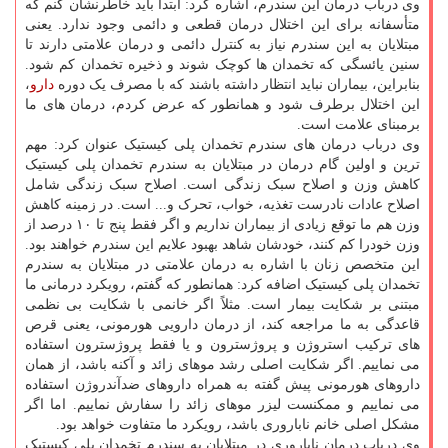
وی درباب درمان این سندرم، اشاره کرد: ابتدا باید خاطرنشان کنم که
متأسفانه برای این اختلال درمان قطعی و دائمی وجود ندارد. یعنی
مبتلایان به این سندرم نیاز به کنترل دائمی و درمان علامتی دارند تا
سنین یائسگی که تخمدان ها کوچک شوند و ذخیره تخمدان کم شود.
بنابراین، بیماران نباید انتظار داشته باشند که با مصرف یک دوره
دارو
،
این اختلال برطرف شود و همانطور که عرض کردم، درمان های ما
برمبنای علامت است.
وی درباب درمان های سندرم تخمدان پلی کیستیک عنوان کرد: مهم
ترین و اولین گام درمان در مبتلایان به سندرم تخمدان پلی کیستیک
کاهش وزن و اصلاح سبک زندگی است. اصلاح سبک زندگی شامل
اصلاح عادات نادرست تغذیه، خواب، تحرک و... است. در زمینه کاهش
وزن هم ما توقع زیادی از بیماران نداریم و اگر فقط پنج تا ۱۰ درصد از
وزن خودرا کم کنند، خودشان شاهد بهبود علایم این سندرم خواهند بود.
این متخصص زنان با اشاره به درمان علامتی در مبتلایان به سندرم
تخمدان پلی کیستیک اضافه کرد: همانطور که گفتم، رویکرد درمانی ما
مبتنی بر شکایت بیمار است. مثلاً اگر خانمی با شکایت بی نظمی
قاعدگی به ما مراجعه کند، از درمان دارویی هورمونی، یعنی قرص
های ترکیب استروژن و پروژسترون و یا فقط پروژسترون استفاده
می نماییم. اگر شکایت اصلی رشد موهای زائد و آکنه باشد، از همان
داروهای هورمونی پیش گفته به همراه داروهای ضدآندروژن استفاده
می نماییم و ممکنست لیزر موهای زائد را سفارش نماییم. اما اگر
مشکل اصلی خانم ناباروری باشد، رویکرد ما متفاوت خواهد بود.
وی درباب درمان ناباروری در مبتلایان به سندرم تخمدان پلی کیستیک