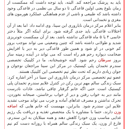
باید به پزشک مراجعه کند. البته، باید توجه داشت که ممکنست از
زمان بلوغ یعنی اولین قاعدگی تا دو سال بی نظمی در قاعدگی وجود
داشته باشد که طبیعی و ناشی از عدم هماهنگی عملکرد هورمون های
مغزی و تخمدانی است.
بنابر اعلام مرکز درمان ناباروری ابن سینا، وی ادامه داد: اما بعد از آن
اختلالات قاعدگی باید جدی گرفته شود. برای اینکه اگر مثلاً دختر
خانمی ۴ یا ۵ ماه قاعدگی نداشته باشد، بعد از آن ممکنست خونریزی
شدید و طولانی داشته باشد که چنین وضعیتی می تواند موجب بروز
کم خونی در او شود و همین طور قاعدگی دیر به دیر با افزایش
ضخامت دیواره رحم هم راه است که می تواند در آینده زمینه ساز
بروز
سرطان
رحم شود. البته خوشبختانه، ما در کلینیک تخصصی
سندرم تخمدان پلی کیستیک در مرکز ابن سینا مراجعان نوجوان و
جوان زیادی داریم که تحت نظر تیم تخصصی این کلینیک هستند.
عضو تیم تخصصی مرکز درمان ناباروری ابن سینا در آخر اشاره کرد:
سبک زندگی سالم مهم ترین رکن در کنترل علایم سندرم تخمدان پلی
کیستیک است. حتی اگه خانم گرفتار چاقی نباشد، عادات نادرست
مانند دیر به خواب رفتن و دیر از خواب برخاستن، صبحانه نخوردن،
تحرک نداشتن و مصرف غذاهای آماده و چرب می تواند موجب تشدید
علایم این سندرم شود. بنابراین، مهمست که خانم هایی که
اضافه
وزن
دارند، حتما با مشاوره با یک متخصص تغذیه و دریافت یک رژیم
غذایی مناسب وزن خودرا کاهش دهند و همه مبتلایان به این سندرم،
فارغ از وزن، یک سبک زندگی سالم همراه با روزانه دست کم نیم