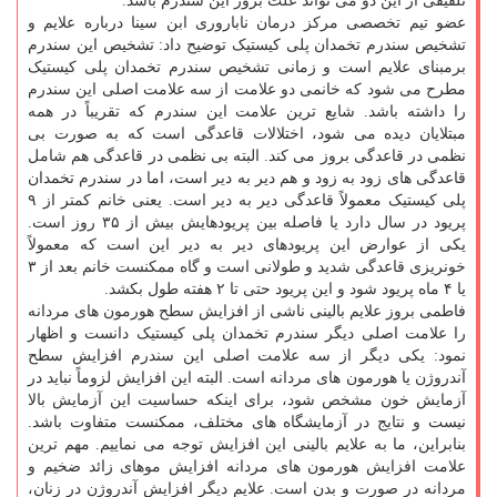
تلفیقی از این دو می تواند علت بروز این سندرم باشد.
عضو تیم تخصصی مرکز درمان ناباروری ابن سینا درباره علایم و
تشخیص سندرم تخمدان پلی کیستیک توضیح داد: تشخیص این سندرم
برمبنای علایم است و زمانی تشخیص سندرم تخمدان پلی کیستیک
مطرح می شود که خانمی دو علامت از سه علامت اصلی این سندرم
را داشته باشد. شایع ترین علامت این سندرم که تقریباً در همه
مبتلایان دیده می شود، اختلالات قاعدگی است که به صورت بی
نظمی در قاعدگی بروز می کند. البته بی نظمی در قاعدگی هم شامل
قاعدگی های زود به زود و هم دیر به دیر است، اما در سندرم تخمدان
پلی کیستیک معمولاً قاعدگی دیر به دیر است. یعنی خانم کمتر از ۹
پریود در سال دارد یا فاصله بین پریودهایش بیش از ۳۵ روز است.
یکی از عوارض این پریودهای دیر به دیر این است که معمولاً
خونریزی قاعدگی شدید و طولانی است و گاه ممکنست خانم بعد از ۳
یا ۴ ماه پریود شود و این پریود حتی تا ۲ هفته طول بکشد.
فاطمی بروز علایم بالینی ناشی از افزایش سطح هورمون های مردانه
را علامت اصلی دیگر سندرم تخمدان پلی کیستیک دانست و اظهار
نمود: یکی دیگر از سه علامت اصلی این سندرم افزایش سطح
آندروژن یا هورمون های مردانه است. البته این افزایش لزوماً نباید در
آزمایش خون مشخص شود، برای اینکه حساسیت این آزمایش بالا
نیست و نتایج در آزمایشگاه های مختلف، ممکنست متفاوت باشد.
بنابراین، ما به علایم بالینی این افزایش توجه می نماییم. مهم ترین
علامت افزایش هورمون های مردانه افزایش موهای زائد ضخیم و
مردانه در صورت و بدن است. علایم دیگر افزایش آندروژن در زنان،