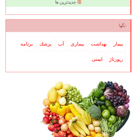
جدیدترین ها
تگها
بیمار
بهداشت
بیماری
آب
پزشك
برنامه
رپورتاژ
ایمنی