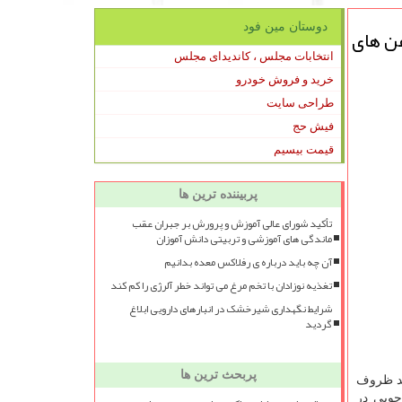
دوستان مین فود
ن های
انتخابات مجلس ، کاندیدای مجلس
خرید و فروش خودرو
طراحی سایت
فیش حج
قیمت بیسیم
پربیننده ترین ها
تأکید شورای عالی آموزش و پرورش بر جبران عقب
ماندگی های آموزشی و تربیتی دانش آموزان
آن چه باید درباره ی رفلاکس معده بدانیم
تغذیه نوزادان با تخم مرغ می تواند خطر آلرژی را کم کند
شرایط نگهداری شیرخشک در انبارهای دارویی ابلاغ
گردید
پربحث ترین ها
ید ظروف
جویی در