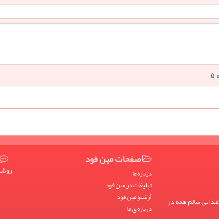
صفحات مین فود
روشها
درباره ما
تبلیغات در مین فود
آرشیو مین فود
غذایی سالم همه در
درباره ی ما