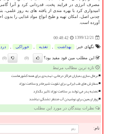
مصرف انرژی در فرایند پخت، قدردانی کرد و آنرا گام
امیدواری کرد با بهره مندی از یافته های به روز علمی
چدنی اصل، امکان تهیه و طبخ انواع مواد غذایی را بدون ا
آورده است.
1399/12/21
00:48:42
تگهای خبر:
بهداشت
,
تغذیه
,
خوراكی
,
درد
این مطلب مین فود مفید بود؟
(0)
(0)
تازه ترین مطالب مرتبط
نرمال سازی بمباران مراکز درمانی، تهدیدی برای همه کشورهاست
سفارش های طب ایرانی برای تقویت شیرمادر و سلامت نوزاد
تغذیه پدر می تواند بر سلامت نوزاد تاثیر بگذارد
زوار اربعین برای نوشیدن آب منتظر تشنگی نباشند
نظرات بینندگان در مورد این مطلب
نام: