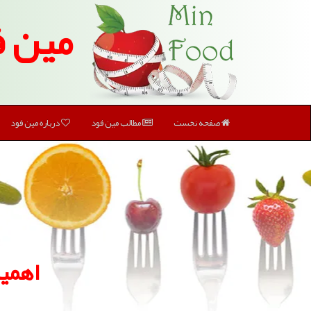
مین ف
صفحه نخست
مطالب مین فود
درباره مین فود
اهمی