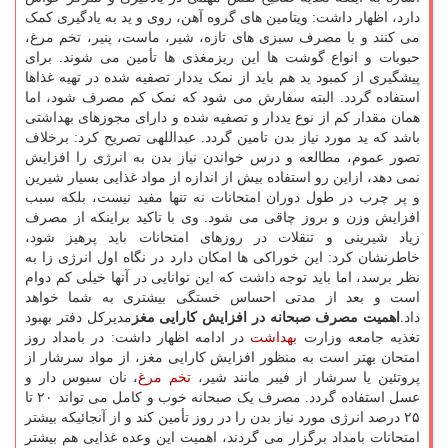
دارد، اظهار داشت: ویتامین های گروه آهن، روی و ید به یادگیری کمک
می کنند و با مصرف سبزی های تازه، شیر، ماست، پنیر، تخم مرغ،
حبوبات و انواع گوشت ها این ریزمغذی ها تأمین می شوند. برای
پیشگیری از کمبود ید هم باید از نمک یددار تصفیه شده در تهیه غذاها
استفاده گردد. البته سفارش می شود که نمک کم مصرف شود، اما
همان مقدار کم از نوع یددار و تصفیه شده و دارای مجوزهای بهداشتی
باشد که ید مورد نیاز بدن تامین گردد. عبداللهی تصریح کرد: برخلاف
تصور عموم، مطالعه و درس خواندن نیاز بدن به انرژی را افزایش
نمی دهد، ازاین رو استفاده بیش از اندازه از مواد غذایی بسیار شیرین
و پر چرب در طول دوران امتحانات نه تنها مفید نیست، بلکه سبب
افزایش وزن و بروز چاقی می شود. وی با تاکید براینکه از مصرف
زیاد شیرینی و تنقلات در روزهای امتحانات باید پرهیز شود،
خاطرنشان کرد: این خوراکی ها امکان دارد در نگاه اول انرژی زا به
نظر برسد، اما باید توجه داشت که این توانایی در آنها خیلی کم دوام
است و بعد از مدتی احساس خستگی بیشتری به شما خواهد
داد.
اهمیت مصرف صبحانه در افزایش کارایی مغز
مدیرکل دفتر بهبود
تغذیه جامعه وزارت
بهداشت
در ادامه اظهار داشت: در بامداد روز
امتحان بهتر است به منظور افزایش کارایی مغز، از مواد سرشار از
پروتئین یا سرشار از فیبر مانند شیر،
تخم مرغ
، نان سبوس دار و
عسل استفاده گردد. مصرف یک صبحانه خوب و کامل می تواند ۲۰ تا
۲۵ درصد انرژی مورد نیاز بدن را در روز تأمین کند و از آنجائیکه بیشتر
امتحانات بامداد برگزار می گردند، اهمیت این وعده غذایی هم بیشتر