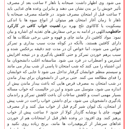
می شود. وی اظهار داشت: صبحانه یا ناهار ۲ ساعت بعد از مصرف
تأثیر خویش را بر بدن نشان می دهند و بنابراین وعده های غذایی باید
۲ ساعت قبل از امتحان مصرف شوند. در فاصله مصرف صبحانه یا
ناهار تا زمان آغاز امتحان هم میتوان از انواع میوه ها یا اندکی
بیسکویت یا کاکائوی تلخ بهره برد.
اهمیت خواب کافی در کارکرد
حافظه
عبداللهی در ادامه به برخی سفارش های تغذیه ای اشاره و بیان
نمود: مواد کافئین دار مانند چای و قهوه و حتی برخی شکلات ها که
دارای کافئین هستند، باآنکه در کوتاه مدت سبب بیداری و تمرکز
حواس می شوند، اما خواص آن در مدت چند دقیقه برعکس شده و
سبب برهم خوردن تمرکز و حتی کاهش یادگیری و در نتیجه افزایش
استرس و اضطراب در فرد می شود. متاسفانه اغلب دانشجویان ما
این اشتباه را می کنند که شب امتحان تا پاسی از شب بیدار می مانند
و سیستم منظم خوابشان گرفتار تداخل می شود تا جایی که خوابشان
را فدای مطالعه می کنند. حتی برخی از دانشجویان برای بیدار ماندن
در شب امتحان به مصرف قرص هایی که باعث بیدار ماندن بیش از
اندازه می شود، متوسل می شوند و این در حالیست که خواب مساله
بسیار مهمی است و کاهش ساعات آن باعث کاهش تمرکز و راندمان
یادگیری دانشجویان می شود، برای داشتن خواب راحت در شب پیش
از امتحان، یک لیوان شیر گرم قبل از خواب میل کنند و از مصرف
قهوه، چای یا نوشابه گازدار کولا از حدود ۶ ساعت پیش از خواب
پرهیز کنند. وی افزود: در وعده ناهار قبل از امتحانات هم از خوردن
غذاهای سرشار از کربوهیدرات ها مانند، برنج زیاده روی نکنید و