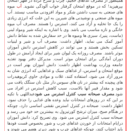
همینطور از مصرف غذاهای حجیم، چرب و سرخ کرده در ظهر امتحان
بپرهیزید! که در موقع امتحان گرفتار خواب آلودگی نشوید.
آب
میوه
های صنعتی به سبب داشتن شکر و مواد افزودنی مناسب نیستند. آب
میوه های صنعتی و نوشیدنی های شیرین به این علت که انرژی زیادی
را یک جا تخلیه و آزاد می کنند، استرس زا هستند. مصرف آب میوه
خانگی و تازه مناسب می باشد. وی با اشاره به اینکه شیر ومواد لبنی
(ماست، پنیر)، سبزی ها ومیوه ها در حد سفارش شده به نشاط دانش
آموز کمک می نماید، اظهار داشت: مصرف آب و شیر و لبنیات
تسکین بخش هستند و می توانند در کاهش استرس دانش آموزان
موثر باشند. مصرف روزانه یک لیوان شیر برای ایجاد آرامش در طول
دوران آمادگی برای امتحان موثر است. مدیرکل دفتر بهبود تغذیه
جامعه وزارت بهداشت اظهار داشت: دانش آموزان بهتر است در
موقع امتحان و استرس، از غذاهای سبک و غذاهایی که انرژی شان به
مرور آزاد می شود، استفاده کنند، غلات و موادی حاوی کربوهیدرات
های پیچیده که بیشتر در نان های سبوس دار مثل نان سنگک یافت می
شود و مقدار فیبر آنها بالاست، سبب کاهش استرس در افراد می
شود.
مصرف صبحانه سبب کنترل استرس می شود
عبداللهی با تکیه
بر این که در روزهای امتحانات نباید وعده های غذایی را حذف نمود،
اظهار داشت: صبحانه در کنترل استرس نقشی اساسی دارد، چونکه
در هنگام صبح، میزان ترشح کورتیزول به بیشترین حد خود می رسد و
صبحانه سبب کنترل استرس می شود. وی تصریح کرد: دانش آموزان
درایام امتحانات از خوردن غذاهای چرب و شور بخصوص فست فودها
باید اجتناب کنند، چونکه غذاهای چرب و شور دیرتر هضم می شوند و