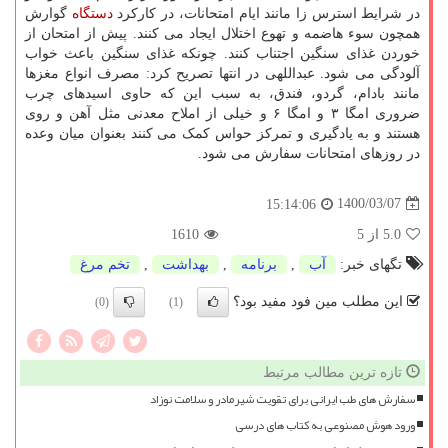
در شرایط استرس زا مانند ایام امتحانات، در کارکرد
دستگاه
گوارش
همچون سوء هاضمه و تهوع اختلال ایجاد می کنند. پیش از امتحان از
خوردن غذای سنگین اجتناب کنند. چونکه غذای سنگین باعث خواب
آلودگی می شود. عبداللهی در انتها تصریح کرد: مصرف انواع مغزها
مانند بادام، گردو، فندق، به سبب این که حاوی اسیدهای چرب
ضروری امگا ۳ و امگا ۶ و خیلی از املاح معدنی مثل آهن و روی
هستند و به یادگیری و تمرکز حواس کمک می کنند بعنوان میان وعده
در روزهای امتحانات سفارش می شود.
1400/03/07
15:14:06
5.0
از 5
1610
تگهای خبر:
آب
,
برنامه
,
بهداشت
,
تخم مرغ
این مطلب مین فود مفید بود؟
(0)
(1)
تازه ترین مطالب مرتبط
سفارش های طب ایرانی برای تقویت شیرمادر و سلامت نوزاد
ورود هوش مصنوعی به کتاب های درسی