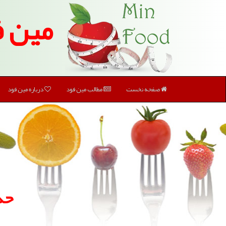
مین ف
صفحه نخست
مطالب مین فود
درباره مین فود
حذ