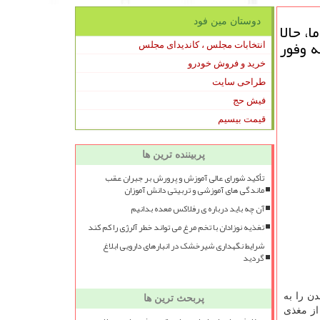
دوستان مین فود
، حالا
 وفور
انتخابات مجلس ، کاندیدای مجلس
خرید و فروش خودرو
طراحی سایت
فیش حج
قیمت بیسیم
پربیننده ترین ها
تأکید شورای عالی آموزش و پرورش بر جبران عقب
ماندگی های آموزشی و تربیتی دانش آموزان
آن چه باید درباره ی رفلاکس معده بدانیم
تغذیه نوزادان با تخم مرغ می تواند خطر آلرژی را کم کند
شرایط نگهداری شیرخشک در انبارهای دارویی ابلاغ
گردید
ن را به
پربحث ترین ها
از مغذی