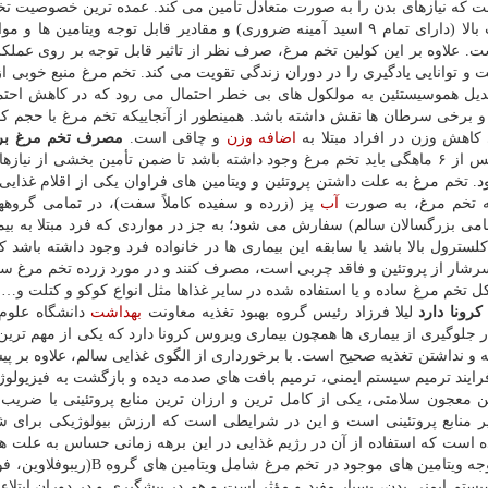
ت که نیازهای بدن را به صورت متعادل تأمین می کند. عمده ترین خصوصیت تخ
وجه تمایز آن با سایر مواد غذایی، ترکیب پروتئین باکیفیت بالا (دارای تمام ۹ اسید آمینه ضروری) و مقادیر قابل توجه ویتامی
. علاوه بر این کولین تخم مرغ، صرف نظر از تاثیر قابل توجه بر روی عملکر
وانایی یادگیری را در دوران زندگی تقویت می کند. تخم مرغ منبع خوبی از 
د تبدیل هموسیستئین به مولکول های بی خطر احتمال می رود که در کاهش احت
 و برخی سرطان ها نقش داشته باشد. همینطور از آنجاییکه تخم مرغ با حجم کم
کاهش وزن در افراد مبتلا به
اضافه وزن
و چاقی است.
مصرف تخم مرغ برا
غذایی کودک پس از ۶ ماهگی باید تخم مرغ وجود داشته باشد تا ضمن تأمین بخشی از نیاز
د. تخم مرغ به علت داشتن پروتئین و ویتامین های فراوان یکی از اقلام غذای
ه تخم مرغ، به صورت
آب
پز (زرده و سفیده کاملاً سفت)، در تمامی گروه
مامی بزرگسالان سالم) سفارش می شود؛ به جز در مواردی که فرد مبتلا به بیم
سترول بالا باشد یا سابقه این بیماری ها در خانواده فرد وجود داشته باشد ک
 سرشار از پروتئین و فاقد چربی است، مصرف کنند و در مورد زرده تخم مرغ س
ل تخم مرغ ساده و یا استفاده شده در سایر غذاها مثل انواع کوکو و کتلت و
رونا دارد
لیلا فرزاد رئیس گروه بهبود تغذیه معاونت
بهداشت
دانشگاه علوم
جلوگیری از بیماری ها همچون بیماری ویروس کرونا دارد که یکی از مهم ترین
 نداشتن تغذیه صحیح است. با برخورداری از الگوی غذایی سالم، علاوه بر پی
ر فرایند ترمیم سیستم ایمنی، ترمیم بافت های صدمه دیده و بازگشت به فیزیولو
ن معجون سلامتی، یکی از کامل ترین و ارزان ترین منابع پروتئینی با ضریب پ
 گوشت گاو ۷۴.۳ درصد تعیین شده است که استفاده از آن در رژیم غذایی در این برهه زمانی حساس به عل
ای تقویت سیستم ایمنی بدن، بسیار مفید و مؤثر است و هم در پیشگیری و در دوران ابتلا