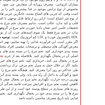
بیماران کرونایی، مصرف روزانه آن سفارش می شود.
آ
بخصوص از نوع ترانس موجود در غذا بیشترین تاثیر را بر
است وقتی که چربی های اشباع نشده، جایگزین چربی های 
از نوع غیر اشباع است؛ ازاین رو ارتباط قابل توجهی با
قلب و کبد ندارد. جالب است، بدانیم مصرف تخم مرغ به
تحقیقات علمی اخیر نشان داده؛ خوردن تخم مرغ در گروهه
ندارد در تخم مرغ فقط یک سوم اسیدهای چرب آن از نوع ا
HDL (کلسترول خوب) و LDL کم آتروژنیک است.
توصیه ه
اگر مقرر است این فرآورده غذایی را تهیه نماییم، بهتر 
معرض آلودگی های محیطی و ترشحات تنفسی افراد مختلف
بسته بندی خودداری کنید. تخم مرغ را در بسته بندی های ب
اصلی آن در یخچال نگهداری کنید. بلافاصله بعد از خرید
تخ
مرغ در یخچال می کنند، خریداری کنید. تخم مرغ های غیر
نکنید. اگر در خلال حمل به منزل تخم مرغی ترک برداشت 
طی حداکثر دو روز آنرا مصرف کنید. هیچگاه تخم مرغ را ب
شود و آلودگی به داخل آن راه می یابد، ولی بسته بندی آنر
کاهش کیفیت تخم مرغ و افزایش سرعت فاسد شدگی آن م
روزنه های بسیاری در سطح پوسته خود است و از این طریق 
غذایی باید تاریخ مصرف مناسبی داشته باشد.