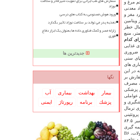
سفارش های طب ایرانی برای تقویت شیرمادر و سلامت
م مرغ و
نوزاد
ن ها و مواد معدنی
ورود هوش مصنوعی به کتاب های درسی
د مغز و
ویتامین
تغذیه پدر می تواند بر سلامت نوزاد تاثیر بگذارد
مال خطر
زلزله مصر و کمک فناوری داده ها بعنوان یک ابزار دفاع
تر، منبع
فوری
ی کدام
های غذایی
ی ضروری
جدیدترین ها
های سنی
اری های
ه در این
فارش بر
تگها
…، مصرف
 پزشکی
بیمار
بهداشت
بیماری
آب
 عواملی
پزشك
برنامه
رپورتاژ
ایمنی
شگیری و
ژی نرمال
روتئینی
۹۳.۷ درصد؛ دارای بالاترین زیست فراهمی نسبت به سایر منابع پروتئینی است و این در شرایطی است که ارزش بیولوژیکی برای شیر ۸۴.۵
ت همه گیری
بیماری کرونا بسیار مهم می باشد. همینطور مقادیر قابل توجه ویتامین های موجود در تخم مرغ شامل ویتامین های گروه B(ریبوفلاوین، فولات، B۶
ء و نقاهت