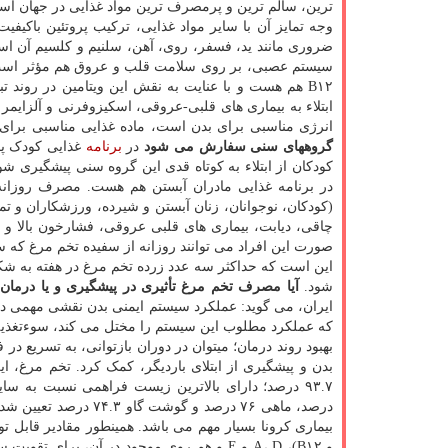
ترین، سالم ترین و پرمصرف ترین مواد غذایی در جهان اس
ضروری مانند ید، فسفر، روی، آهن، سلنیم و کلسیم آن است
سیستم عصبی، بر روی سلامت قلب و عروق هم مؤثر است و ت
B۱۲ هم هست و با عنایت به نقش این ویتامین در رون
ابتلاء به بیماری های قلبی-عروقی، اسکیزوفرنی و آلزایمر
انرژی مناسبی برای بدن است، ماده غذایی مناسبی برای 
گروههای سنی سفارش می شود
در
برنامه
کودکان از ابتلاء به کوتاه قدی این گروه سنی پیشگیری شو
در برنامه غذایی مادران آبستن هم هست. مصرف روزان
(کودکان، نوجوانان، زنان آبستن و شیرده، ورزشکاران و ت
چاقی، دیابت، بیماری های قلبی عروقی، فشارخون بالا و کل
صورت این افراد می توانند روزانه از سفیده تخم مرغ که
این است که حداکثر سه عدد زرده تخم مرغ در هفته به شک
شود.
آیا مصرف تخم مرغ تأثیری در پیشگیری و یا درمان ک
ایران، می گوید: عملکرد سیستم ایمنی بدن نقشی مهمی در 
که عملکرد مطلوب این سیستم را مختل می کند، سوءتغذیه و
بهبود روند درمان؛ میتوان در دوران بازتوانی، به تسریع د
بدن و پیشگیری از ابتلای باردیگر، کمک کرد. تخم مرغ، ای
درصد، ماهی ۷۶ درصد و
و B۱۲)، A، D و E و هم روی موجود در آن، بر