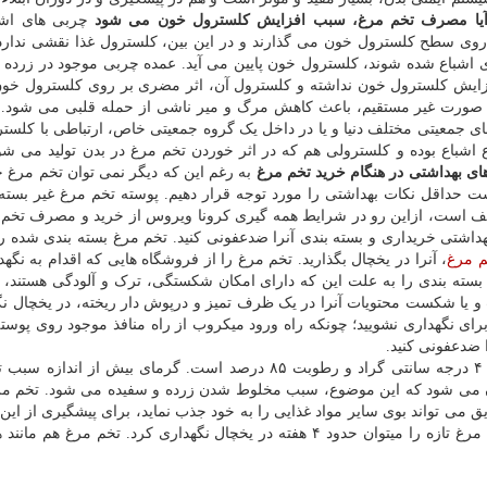
یا مصرف تخم مرغ، سبب افزایش کلسترول خون می شود
چربی های اشب
 روی سطح کلسترول خون می گذارند و در این بین، کلسترول غذا نقشی ندارد
اشباع شده شوند، کلسترول خون پایین می آید. عمده چربی موجود در زرده 
 افزایش کلسترول خون نداشته و کلسترول آن، اثر مضری بر روی کلسترول خون
 صورت غیر مستقیم، باعث کاهش مرگ و میر ناشی از حمله قلبی می شود. 
ای جمعیتی مختلف دنیا و یا در داخل یک گروه جمعیتی خاص، ارتباطی با کلست
شباع بوده و کلسترولی هم که در اثر خوردن تخم مرغ در بدن تولید می شود
ای بهداشتی در هنگام خرید تخم مرغ
به رغم این که دیگر نمی توان تخم مرغ خ
است حداقل نکات بهداشتی را مورد توجه قرار دهیم. پوسته تخم مرغ غیر بسته 
 است، ازاین رو در شرایط همه گیری کرونا ویروس از خرید و مصرف تخم 
هداشتی خریداری و بسته بندی آنرا ضدعفونی کنید. تخم مرغ بسته بندی شده را
م مرغ
، آنرا در یخچال بگذارید. تخم مرغ را از فروشگاه هایی که اقدام به نگه
 بسته بندی را به علت این که دارای امکان شکستگی، ترک و آلودگی هستند، 
و یا شکست محتویات آنرا در یک ظرف تمیز و درپوش دار ریخته، در یخچال نگ
رای نگهداری نشویید؛ چونکه راه ورود میکروب از راه منافذ موجود روی پوسته
ا ضدعفونی کنید.
بهترین درجه حرارت نگهداری تخم مرغ در یخچال صفر تا ۴ درجه سانتی گراد و رطوبت ۸۵ درصد است. گرمای بیش از
ی شود که این موضوع، سبب مخلوط شدن زرده و سفیده می شود. تخم مر
می تواند بوی سایر مواد غذایی را به خود جذب نماید، برای پیشگیری از این 
مرغ ها را در بسته بندی خود در یخچال نگهداری کنید. تخم مرغ تازه را میتوان حدود ۴ هفته در یخچال نگهداری کرد. تخم مر