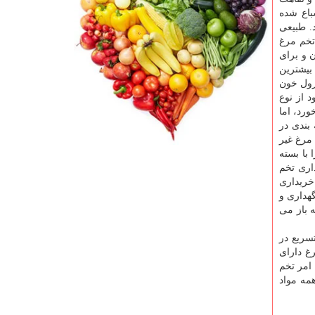
اع شده
. طبیعی
تخم مرغ
 و برای
بیشترین
رول خون
 از نوع
ورد، اما
بندی در
مرغ غیر
 با بسته
داری تخم
خریداری
هداری و
 باز می
 اندازه سبب تسریع در
غ دارای
امر تخم
غ هم مانند همه مواد