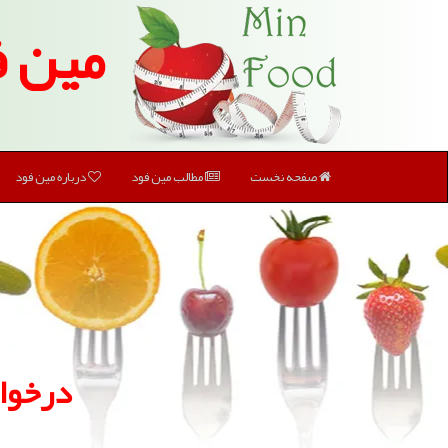
مین ف
صفحه نخست
مطالب مین فود
درباره مین فود
درخوا