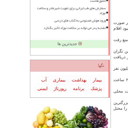
کشورهاست
سفارش های طب ایرانی برای تقویت شیرمادر و سلامت
نوزاد
ورود هوش مصنوعی به کتاب های درسی
در صورت
تغذیه پدر می تواند بر سلامت نوزاد تاثیر بگذارد
این کشور با کمبود اقلام
ت منع رفت
جدیدترین ها
یه ۲۰۲۲ برگزار شود، دولت چین نگران
ر دریافت
تگها
یون نفر
بیمار
بهداشت
بیماری
آب
با این حال، تعداد موارد مشاهده شده در این کشور در مقایسه با موارد آلودگی ثبت شده در سایر نقاط جهان خیلی کم است و در ۲۴ ساعت
پزشك
برنامه
رپورتاژ
ایمنی
ات محلی
زرگترین
ط مختلف را مختل