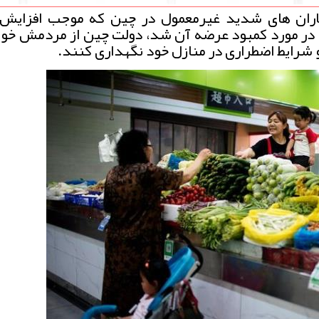
یماری کووید19 و بارش باران های شدید غیرمعمول در چین که موجب افزا
ا در مورد کمبود عرضه آن شد، دولت چین از مردمش خو
و شرایط اضطراری در منازل خود نگهداری کنند.