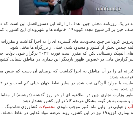
یافته در یک روزنامه محلی چین، هدف از ارائه این دستورالعمل این است که 
اعمال باردیگر محدودیت های کرونائی و تردد در نواحی مختلف چین بر اثر شیوع مجدد کووید۱۹، خانواده ها و شهروندان 
یلادی در اوج همه گیری ویروس کرونا نیز چین محدودیت های گسترده ای را به اجرا گذاشت و مقررا
طینه چندین بخش از کشور و مسدود شدن خیلی از بزرگراه ها مختل شود.
بنابر گزارش یورونیوز، باتوجه به نزدیک شدن زمان بازی های المپیک زمستانی پکن که مقرر است فور
 در هفته های اخیر گزارش هایی در خصوص ظهور باردیگر این بیماری در مناطق شمالی کشو
تگیرانه ای را در آن مناطق به اجرا گذاشت که برمبنای آن دست کم شش میل
طور وزارت تجاری چین در اطلاعیه ای اواخر روز گذشته (دوشنبه) از مقام
 و نسبت به هر گونه مشکل عرضه کالا در این کشور هشدار دهند.
آب
و هوایی در اوایل ماه اکتبر موجب نابودی
محصولات
کشاورزی شاندونگ - ب
منطقه کشت سبزیجات کشور چین - شده و شیوع گسترده بیماری کووید۱۹ نیز در این کشور، روند عرضه مواد غذایی در نقا