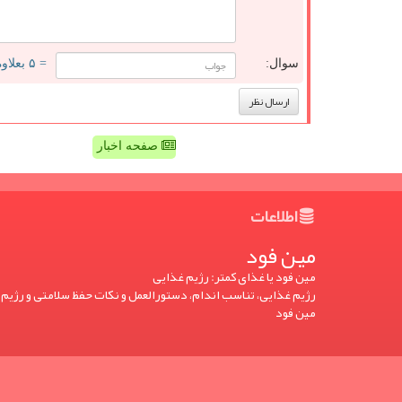
سوال:
= ۵ بعلاوه ۳
صفحه اخبار
اطلاعات
مین فود
مین فود یا غذای کمتر: رژیم غذایی
رژیم غذایی، تناسب اندام، دستورالعمل و نکات حفظ سلامتی و رژیم 
مین فود