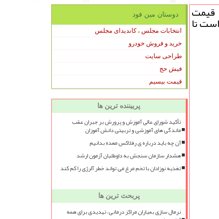
یش قیمت
دوستان مین فود
است تا
انتخابات مجلس ، کاندیدای مجلس
خرید و فروش خودرو
طراحی سایت
فیش حج
قیمت بیسیم
پربیننده ترین ها
تأکید شورای عالی آموزش و پرورش بر جبران عقب
ماندگی های آموزشی و تربیتی دانش آموزان
آن چه باید درباره ی رفلاکس معده بدانیم
هشدار سازمان سنجش به داوطلبان آزمون ارشد
تغذیه نوزادان با تخم مرغ می تواند خطر آلرژی را کم کند
پربحث ترین ها
نرمال سازی بمباران مراکز درمانی، تهدیدی برای همه