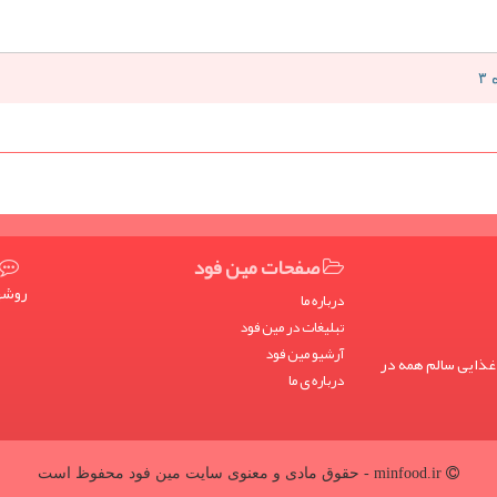
صفحات مین فود
روشها
درباره ما
تبلیغات در مین فود
آرشیو مین فود
غذایی سالم همه در
درباره ی ما
minfood.ir - حقوق مادی و معنوی سایت مین فود محفوظ است