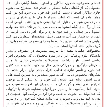
قندهای مصرفی، همچون ساکارز و استویا، منشأ گیاهی دارند. قند
معمولی که از گیاهانی مانند نیشکر یا چغندر قند استخراج می شود،
حاوی ساکارز است و سبب افزایش قند خون می شود. این نوع قند،
همان ماده ای است که اغلب همراه با چای یا در غذاهای شیرین
مصرف می شود. در مقابل، استویا نوعی شیرین کننده طبیعی است
که از برگ های گیاه استویا به دست می آید. برخلاف قند معمولی،
استویا تاثیر چندانی بر قند خون ندارد و برای افراد دیابتی گزینه ای
ایمن تر به شمار می آید. به همین دلیل، متخصصان سفارش می کنند
دیابتی ها در انتخاب شیرین کننده ها به جای مصرف قند معمولی، از
گزینه هایی مانند استویا استفاده نمایند.
محصولات دیابتی؛ مفید اما نیازمند مدیریت در مصرف
دانشیار
دانشگاه علوم پزشکی ایران در مورد محصولاتی که مخصوص افراد
دیابتی است اظهار داشت: محصولات مخصوص دیابتی ها مانند
شکرهای جایگزین و خوراکی هایی مثل بیسکویت ها به هدف کنترل
قند خون و تأمین نیازهای غذایی افراد دیابتی وارد بازار شده اند.
شکرهای مخصوص دیابتی، که به طور عمده بر پایه شیرین کننده هایی
مانند استویا تولید می شوند، قند خون را به شکل قابل توجهی
افزایش نمی دهند و گزینه ای مناسب برای این افراد محسوب می
شوند. اما بیسکویت ها و سایر خوراکیهای مشابه، هرچند با ترکیبات
کم قند تولید می شوند، به علت وجود آرد در ترکیب آنها، همچنان در
بدن به قند تبدیل می شوند و می توانند سطح قند خون را بالا ببرند.
بنابراین، این محصولات نباید به شکل بی رویه مصرف شوند. در