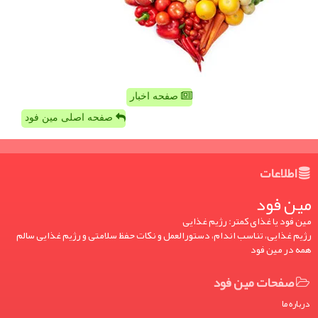
صفحه اخبار
صفحه اصلی مین فود
اطلاعات
مین فود
مین فود یا غذای کمتر: رژیم غذایی
رژیم غذایی، تناسب اندام، دستورالعمل و نکات حفظ سلامتی و رژیم غذایی سالم
همه در مین فود
صفحات مین فود
درباره ما