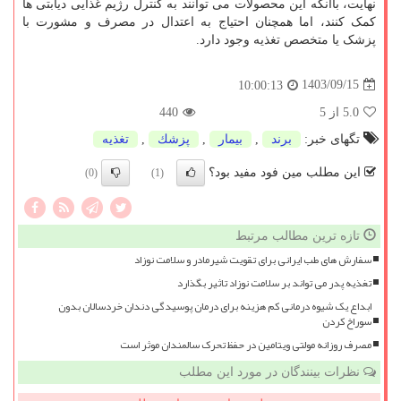
نهایت، باآنکه این محصولات می توانند به کنترل رژیم غذایی دیابتی ها
کمک کنند، اما همچنان احتیاج به اعتدال در مصرف و مشورت با
پزشک یا متخصص تغذیه وجود دارد.
1403/09/15
10:00:13
5.0
از 5
440
تگهای خبر:
برند
,
بیمار
,
پزشك
,
تغذیه
این مطلب مین فود مفید بود؟
(0)
(1)
تازه ترین مطالب مرتبط
سفارش های طب ایرانی برای تقویت شیرمادر و سلامت نوزاد
تغذیه پدر می تواند بر سلامت نوزاد تاثیر بگذارد
ابداع یک شیوه درمانی کم هزینه برای درمان پوسیدگی دندان خردسالان بدون
سوراخ کردن
مصرف روزانه مولتی ویتامین در حفظ تحرک سالمندان موثر است
نظرات بینندگان در مورد این مطلب