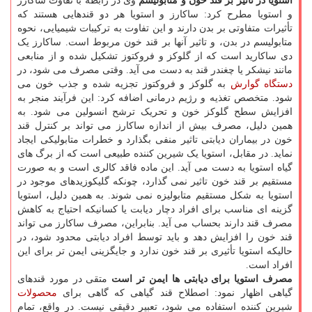
استویا در تاثیر بر قند خون و متابولیسم
وی در رابطه با تفاوت ساکارز
و استویا مطرح کرد: ساکارز و استویا هر دو قندهایی هستند که
تأثیرات متفاوتی بر بدن دارند و این تفاوت به ترکیبات شیمیایی، نحوه
متابولیسم در بدن، و تاثیر آنها بر قند خون مربوط است. ساکارز یک
دی ساکارید است که از گلوکز و فروکتوز تشکیل شده و از منابعی
مانند نیشکر یا چغندر قند به دست می آید. وقتی مصرف می شود، در
دستگاه
گوارش
به گلوکز و فروکتوز تجزیه شده و جذب خون می
شود. متخصص تغذیه و رژیم درمانی اضافه کرد: این فرآیند منجر به
افزایش سطح گلوکز خون و تحریک ترشح انسولین می شود. به
همین دلیل، مصرف بیش از اندازه ساکارز می تواند بر کنترل قند
خون در بیماران دیابتی تاثیر منفی بگذارد و خطرات متابولیکی ایجاد
نماید. در مقابل، استویا یک شیرین کننده طبیعی است که از برگ های
گیاه استویا به دست می آید. این ماده فاقد کالری است و به صورت
مستقیم بر قند خون تاثیر نمی گذارد، چونکه گلیکوزیدهای موجود در
استویا به شکل مستقیم متابولیزه نمی شوند. به همین دلیل، استویا
گزینه ای مناسب برای افراد دچار دیابت یا کسانیکه احتیاج به کاهش
مصرف قند دارند بحساب می آید. بنابراین، مصرف ساکارز می تواند
قند خون را افزایش دهد و باید توسط افراد دیابتی محدود شود، در
حالیکه استویا تأثیری بر قند خون ندارد و جایگزینی ایمن تر برای این
افراد است.
مصرف استویا برای دیابتی ها ایمن تر است
متقی در مورد قندهای
گیاهی اظهار نمود: اصطلاح قند گیاهی که گاهی برای
محصولات
شیرین کننده استفاده می شود، تعبیر دقیقی نیست. در واقع، تمام