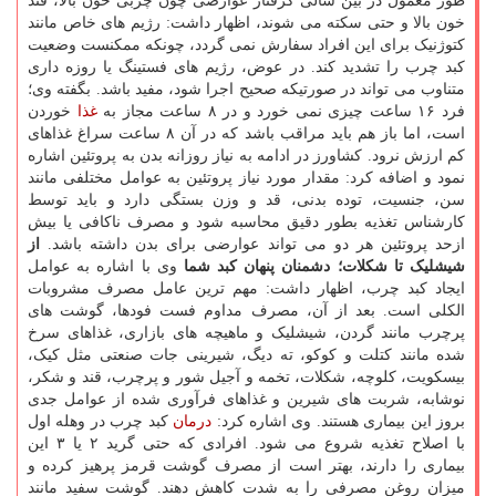
طور معمول در بین سالی گرفتار عوارضی چون چربی خون بالا، قند
خون بالا و حتی سکته می شوند، اظهار داشت: رژیم های خاص مانند
کتوژنیک برای این افراد سفارش نمی گردد، چونکه ممکنست وضعیت
کبد چرب را تشدید کند. در عوض، رژیم های فستینگ یا روزه داری
متناوب می تواند در صورتیکه صحیح اجرا شود، مفید باشد. بگفته وی؛
فرد ۱۶ ساعت چیزی نمی خورد و در ۸ ساعت مجاز به
غذا
خوردن
است، اما باز هم باید مراقب باشد که در آن ۸ ساعت سراغ غذاهای
کم ارزش نرود. کشاورز در ادامه به نیاز روزانه بدن به پروتئین اشاره
نمود و اضافه کرد: مقدار مورد نیاز پروتئین به عوامل مختلفی مانند
سن، جنسیت، توده بدنی، قد و وزن بستگی دارد و باید توسط
کارشناس تغذیه بطور دقیق محاسبه شود و مصرف ناکافی یا بیش
ازحد پروتئین هر دو می تواند عوارضی برای بدن داشته باشد.
از
شیشلیک تا شکلات؛ دشمنان پنهان کبد شما
وی با اشاره به عوامل
ایجاد کبد چرب، اظهار داشت: مهم ترین عامل مصرف مشروبات
الکلی است. بعد از آن، مصرف مداوم فست فودها، گوشت های
پرچرب مانند گردن، شیشلیک و ماهیچه های بازاری، غذاهای سرخ
شده مانند کتلت و کوکو، ته دیگ، شیرینی جات صنعتی مثل کیک،
بیسکویت، کلوچه، شکلات، تخمه و آجیل شور و پرچرب، قند و شکر،
نوشابه، شربت های شیرین و غذاهای فرآوری شده از عوامل جدی
بروز این بیماری هستند. وی اشاره کرد:
درمان
کبد چرب در وهله اول
با اصلاح تغذیه شروع می شود. افرادی که حتی گرید ۲ یا ۳ این
بیماری را دارند، بهتر است از مصرف گوشت قرمز پرهیز کرده و
میزان روغن مصرفی را به شدت کاهش دهند. گوشت سفید مانند