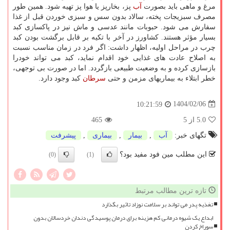
مرغ و ماهی باید بصورت
آب
پز، بخارپز یا هوا پز تهیه شود. همین طور
مصرف سبزیجات پخته، سالاد بدون سس و سبزی خوردن قبل از غذا
سفارش می شود. حبوبات مانند عدسی و ماش نیز در پاکسازی کبد
بسیار مؤثر هستند. کشاورز در آخر با تکیه بر قابل برگشت بودن کبد
چرب در مراحل اولیه، اظهار داشت: اگر فرد در زمان مناسب نسبت
به اصلاح عادت های غذایی خود اقدام نماید، کبد می تواند خودرا
بازسازی کرده و به وضعیت طبیعی بازگردد. اما در صورت بی توجهی،
خطر ابتلاء به بیماریهای مزمن و حتی
سرطان
کبد وجود دارد.
1404/02/06
10:21:59
5.0
از 5
465
تگهای خبر:
آب
,
بیمار
,
بیماری
,
پیشرفت
این مطلب مین فود مفید بود؟
(0)
(1)
تازه ترین مطالب مرتبط
تغذیه پدر می تواند بر سلامت نوزاد تاثیر بگذارد
ابداع یک شیوه درمانی کم هزینه برای درمان پوسیدگی دندان خردسالان بدون
سوراخ کردن