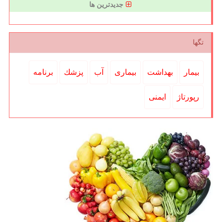
جدیدترین ها
تگها
بیمار
بهداشت
بیماری
آب
پزشك
برنامه
رپورتاژ
ایمنی