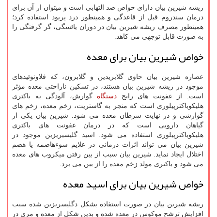
ریشه شیرین بیان دارای خواص ضد التهابی است و میتوان از آن برای
درمان سندروم قبل از قاعدگی و همینطور درد پریود استفاده کرد؛
همینطور مصرف ریشه شیرین بیان در دوران یائسگی، گر گرفتگی را
به صورت قابل توجهی می کاهد.
خواص شیرین بیان برای معده
عصاره شیرین بیان حاوی گلابریدین و گلابرون، که فلاونوئیدهای
موجود در ریشه شیرین بیان هستند، در تسکین ناراحتی معده مؤثر
است. از عفونت های رایج
دستگاه
گوارش، آلودگی به باکتری
هلیکوباکترپیلوری است که منجر به گاستریت، زخم معده، زخم های
گوارشی و در نهایت سرطان معده می شود. شیرین بیان یکی از
گیاهان دارویی است که در درمان عفونت های باکتری
هلیکوباکترپیلوری استفاده می شود. اسید گلیسیریزین موجود در
شیرین بیان می تواند اثرات درمانی در علایم سوءهاضمه یا هضم
اختلال ایجاد نماید. شیرین بیان سبب از بین رفتن میکروب های معده
می شود و باکتری مولد زخم معده را از بین می برد.
خواص شیرین بیان برای اسید معده
ریشه شیرین بیان در صورت استفاده بشکل دگلیسریزین شده سبب
افزایش ترشح موکوس در معده شده و بدین شکل از معده و مری در