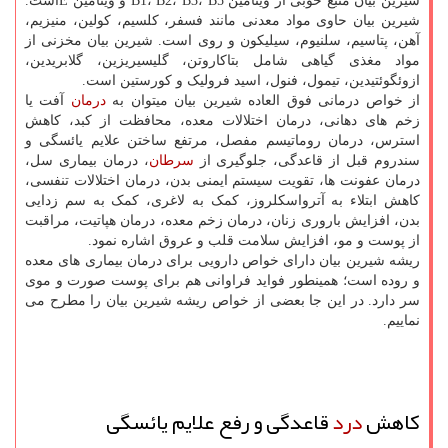
شیرین بیان منبع خوبی از ویتامین B1، B2، B3، B5 و ویتامین Eاست.
شیرین بیان حاوی مواد معدنی مانند فسفر، کلسیم، کولین، منیزیم،
آهن، پتاسیم، سلنیوم، سیلیکون و روی است. شیرین بیان مخزنی از
مواد مغذی گیاهی شامل بتاکاروتن، گلیسیریزین، گلابریدین،
ازوئگوئتیدین، تیمول، فنول، اسید فرولیک و کورستین است.
از خواص درمانی فوق العاده شیرین بیان میتوان به
درمان
آفت یا
زخم های دهانی، درمان اختلالات معده، محافظت از کبد، کاهش
استرس، درمان روماتیسم مفصل، مرتفع ساختن علایم یائسگی و
سندروم قبل از قاعدگی، جلوگیری از
سرطان
، درمان بیماری سل،
درمان عفونت ها، تقویت سیستم ایمنی بدن، درمان اختلالات تنفسی،
کاهش ابتلاء به آترواسکلروز، کمک به لاغری، کمک به سم زدایی
بدن، افزایش باروری زنان، درمان زخم معده، درمان هپاتیت، مراقبت
از پوست و مو، افزایش سلامت قلب و عروق اشاره نمود.
ریشه شیرین بیان دارای خواص دارویی برای درمان بیماری های معده
و روده است؛ همینطور فواید فراوانی هم برای پوست صورت و موی
سر دارد. در این جا بعضی از خواص ریشه شیرین بیان را مطرح می
نماییم.
کاهش
درد
قاعدگی و رفع علایم یائسگی