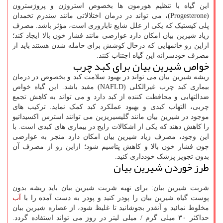
این گیاه با تنظیم هورمون ها بخصوص استروژن و پروژسترون
(Progesterone)، می تواند در درمان اختلالاتی مانند سندرم تخمدان
پلی کیستیک که یکی از علل شایع ناباروری است، مؤثر باشد. مصرف
زیاد شیرین بیان امکان دارد عوارضی مانند فشار خون بالا ایجاد کند؛
ازاین رو خانمهایی که درحال کوشش برای حامله شدن هستند باید از
مصرف خودسرانه این گیاه اجتناب کنند.
خواص شیرین بیان برای کبد چرب
ریشه شیرین بیان می تواند در بهبود سلامت کبد و بخصوص در درمان
بیماری کبد چرب غیرالکلی (NAFLD) مفید باشد. این گیاه خواص
ضدالتهابی و محافظت کننده از کبد دارد و می تواند به کاهش تجمع
چربی، التهاب کبدی و بهبود عملکرد کبد کمک نماید. ترکیب های
موجود در شیرین بیان مانند گلیسیریزین می توانند استرس اکسیداتیو
را کاهش دهند که یکی از اشکالات رایج در بیماری های کبدی است. با
این وجود، مصرف زیاد شیرین بیان امکان دارد منجر به عوارضی
چون فشار خون بالا و کاهش پتاسیم شود؛ ازاین رو از مصرف آن
بدون تجویز پزشک خودداری کنید.
طرز خوردن شیرین بیان
شربت شیرین بیان: برای تهیه شربت شیرین بیان باید ریشه بدون
پوست گیاه شیرین بیان را پودر کنید و پودر به دست آمده را با
آب
مخلوط نمائید و آنقدر بجوشانید تا غلیظ شود، از عصاره شیرین بیان
حداکثر ۳۰ میلی گرم / میلی لیتر در روز می تواند استفاده گردد.