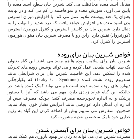
مقابل اسید معده محافظت می کند. شیرین بیان سطح اسید معده را
پایین می آورد، سوزش معده و سو هاضمه را کم می کند و در نهایت
بعنوان یک ضد یبوست ملایم عمل می کند. با افزایش میزان استرس
بدن اسید معده هم افزایش خواهد یافت که درد شدید و التهاب را به
دنبال دارد. شیرین بیان در کاستن استرس و کنترل هورمون استرس
(کورتیزول) نقش دارد ازاین رو با مصرف شیرین بیان میتوان هورمون
استرس را کنترل کرد.
خواص شیرین بیان برای روده
شیرین بیان برای سلامت روده ها هم مفید می باشد. این گیاه بعنوان
یک ضد التهاب طبیعی عمل کرده و می تواند پوشش روده های تحریک
شده را تسکین دهد. این خاصیت شیرین بیان برای شرایطی مانند
سندروم روده نشت کننده (Leaky Gut Syndrome) که یکپارچگی
دیواره های روده صدمه دیده است هم می تواند کمک کننده باشد. در
حالیکه این گیاه فواید زیادی دارد، مهم می باشد که آنرا با دستور
پزشک و به اندازه تجویزشده مصرف کنید؛ چونکه مصرف بیش از
اندازه آن امکان دارد عوارضی مانند افزایش فشار خون ایجاد نماید.
همچنین، سفارش می نماییم پیش از اضافه کردن این گیاه به رژیم
غذایی خود با یک متخصص تغذیه مشورت کنید.
خواص شیرین بیان برای آبستن شدن
مصرف شیرین بیان می تواند به زنان در بهبود باروری هم کمک نماید.