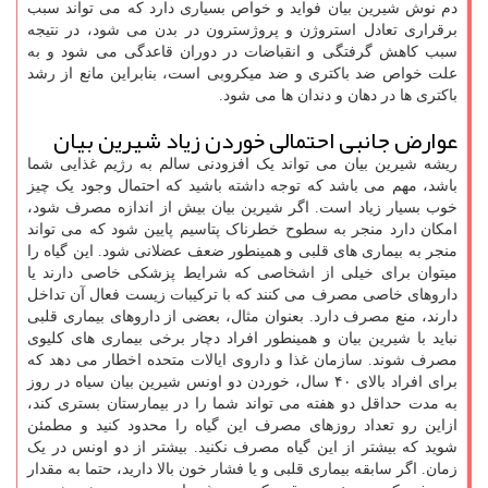
دم نوش شیرین بیان فواید و خواص بسیاری دارد که می تواند سبب
برقراری تعادل استروژن و پروژسترون در بدن می شود، در نتیجه
سبب کاهش گرفتگی و انقباضات در دوران قاعدگی می شود و به
علت خواص ضد باکتری و ضد میکروبی است، بنابراین مانع از رشد
باکتری ها در دهان و دندان ها می شود.
عوارض جانبی احتمالی خوردن زیاد شیرین بیان
ریشه شیرین بیان می تواند یک افزودنی سالم به رژیم غذایی شما
باشد، مهم می باشد که توجه داشته باشید که احتمال وجود یک چیز
خوب بسیار زیاد است. اگر شیرین بیان بیش از اندازه مصرف شود،
امکان دارد منجر به سطوح خطرناک پتاسیم پایین شود که می تواند
منجر به بیماری های قلبی و همینطور ضعف عضلانی شود. این گیاه را
میتوان برای خیلی از اشخاصی که شرایط پزشکی خاصی دارند یا
داروهای خاصی مصرف می کنند که با ترکیبات زیست فعال آن تداخل
دارند، منع مصرف دارد. بعنوان مثال، بعضی از داروهای بیماری قلبی
نباید با شیرین بیان و همینطور افراد دچار برخی بیماری های کلیوی
مصرف شوند. سازمان غذا و داروی ایالات متحده اخطار می دهد که
برای افراد بالای ۴۰ سال، خوردن دو اونس شیرین بیان سیاه در روز
به مدت حداقل دو هفته می تواند شما را در بیمارستان بستری کند،
ازاین رو تعداد روزهای مصرف این گیاه را محدود کنید و مطمئن
شوید که بیشتر از این گیاه مصرف نکنید. بیشتر از دو اونس در یک
زمان. اگر سابقه بیماری قلبی و یا فشار خون بالا دارید، حتما به مقدار