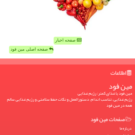
صفحه اخبار
صفحه اصلی مین فود
اطلاعات
مین فود
مین فود یا غذای کمتر: رژیم غذایی
رژیم غذایی، تناسب اندام، دستورالعمل و نکات حفظ سلامتی و رژیم غذایی سالم
همه در مین فود
صفحات مین فود
درباره ما