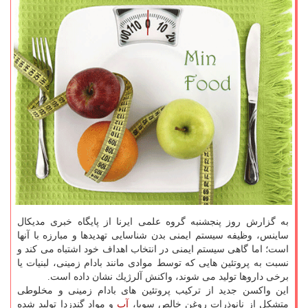
به گزارش روز پنجشنبه گروه علمی ایرنا از پایگاه خبری مدیكال
ساینس، وظیفه سیستم ایمنی بدن شناسایی تهدیدها و مبارزه با آنها
است؛ اما گاهی سیستم ایمنی در انتخاب اهداف خود اشتباه می كند و
نسبت به پروتئین هایی كه توسط موادی مانند بادام زمینی، لبنیات یا
برخی داروها تولید می شوند، واكنش آلرژیك نشان داده است.
این واكسن جدید از تركیب پروتئین های بادام زمینی و مخلوطی
متشكل از نانوذرات روغن خالص سویا،
آب
و مواد گندزدا تولید شده