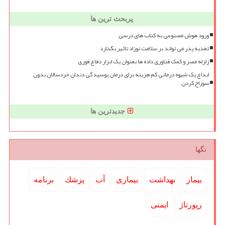
پربحث ترین ها
ورود هوش مصنوعی به کتاب های درسی
تغذیه پدر می تواند بر سلامت نوزاد تاثیر بگذارد
زلزله مصر و کمک فناوری داده ها بعنوان یک ابزار دفاع فوری
ابداع یک شیوه درمانی کم هزینه برای درمان پوسیدگی دندان خردسالان بدون
سوراخ کردن
جدیدترین ها
تگها
بیمار
بهداشت
بیماری
آب
پزشك
برنامه
رپورتاژ
ایمنی