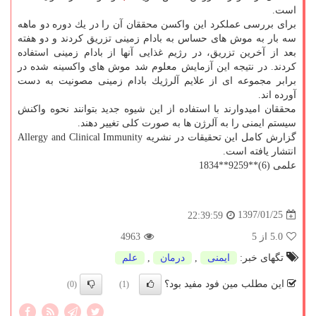
است.
برای بررسی عملكرد این واكسن محققان آن را در یك دوره دو ماهه
سه بار به موش های حساس به بادام زمینی تزریق كردند و دو هفته
بعد از آخرین تزریق، در رژیم غذایی آنها از بادام زمینی استفاده
كردند. در نتیجه این آزمایش معلوم شد موش های واكسینه شده در
برابر مجموعه ای از علایم آلرژیك بادام زمینی مصونیت به دست
آورده اند.
محققان امیدوارند با استفاده از این شیوه جدید بتوانند نحوه واكنش
سیستم ایمنی را به آلرژن ها به صورت كلی تغییر دهند.
گزارش كامل این تحقیقات در نشریه Allergy and Clinical Immunity
انتشار یافته است.
علمی (6)**9259**1834
1397/01/25
22:39:59
5.0
از 5
4963
تگهای خبر:
ایمنی
,
درمان
,
علم
این مطلب مین فود مفید بود؟
(0)
(1)