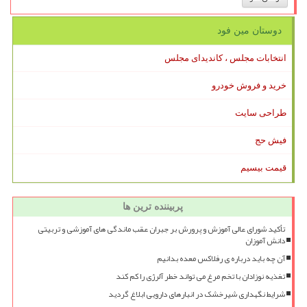
دوستان مین فود
انتخابات مجلس ، کاندیدای مجلس
خرید و فروش خودرو
طراحی سایت
فیش حج
قیمت بیسیم
پربیننده ترین ها
تأکید شورای عالی آموزش و پرورش بر جبران عقب ماندگی های آموزشی و تربیتی
دانش آموزان
آن چه باید درباره ی رفلاکس معده بدانیم
تغذیه نوزادان با تخم مرغ می تواند خطر آلرژی را کم کند
شرایط نگهداری شیرخشک در انبارهای دارویی ابلاغ گردید