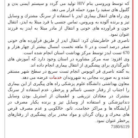
كه توسط ویروسی بنام HIV تولید می گردد و سیستم ایمنی بدن و
گلبول های سفید را مورد حمله قرار می دهد.
وی راه های انتقال بیماری ایدز با استفاده از سرنگ مشترك و وسایل
تیز و برنده آلوده به ویروس، تماس جنسی با فرد مبتلا به ایدز، انتقال
خون و فرآورده های خونی و انتقال از مادر مبتلا به ایدز به فرزند
عنوان نمود.
ناصری فر خاطرنشان كرد: انتقال ایدز از طریق فرآورده های خونی
صفر درصد است و در 6 ماهه نخست امسال بیشتر از چهار هزار و
670 تست ایدز توسط مركز بهداشت استان انجام شده است.
وی افزود: سه مركز مشاوره در استان وجود دارد كه آموزش های
تاثیرگذاری برای پیشگیری از انتقال بیماری انجام داده اند.
به گفته ناصری فر اتوبوس انجام تست سریع در سطح شهر مستقر
شده و به صورت مجانی به شهروندان
خدمات
عرضه می دهد.
معاون بهداشتی دانشگاه علوم پزشكی راه های پیگیری از این بیماری
را اجتناب از رفتار جنسی ناسالم و پرخطر، عدم استفاده از سرنگ
مشترك در معتادان تزریقی و اطمینان از استریل بودن وسایل
دندانپزشكی و استفاده از وسایل تیز و برنده یكبار مصرف در
آرایشگاه ها و مراكز حجامت، تاتو، خالكوبی و عدم مصرف قرص
های محرك و روان گردان و مواد مخدر برای پیشگیری از رفتارهای
پرخطر عنوان نمود.
7180/6119