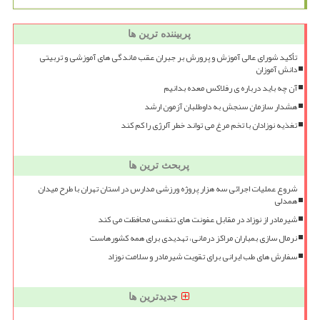
پربیننده ترین ها
تأکید شورای عالی آموزش و پرورش بر جبران عقب ماندگی های آموزشی و تربیتی
دانش آموزان
آن چه باید درباره ی رفلاکس معده بدانیم
هشدار سازمان سنجش به داوطلبان آزمون ارشد
تغذیه نوزادان با تخم مرغ می تواند خطر آلرژی را کم کند
پربحث ترین ها
شروع عملیات اجرائی سه هزار پروژه ورزشی مدارس در استان تهران با طرح میدان
همدلی
شیرمادر از نوزاد در مقابل عفونت های تنفسی محافظت می کند
نرمال سازی بمباران مراکز درمانی، تهدیدی برای همه کشورهاست
سفارش های طب ایرانی برای تقویت شیرمادر و سلامت نوزاد
جدیدترین ها