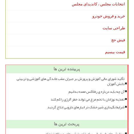
انتخابات مجلس ، کاندیدای مجلس
خرید و فروش خودرو
طراحی سایت
فیش حج
قیمت بیسیم
پربیننده ترین ها
تأکید شورای عالی آموزش و پرورش بر جبران عقب ماندگی های آموزشی و تربیتی
دانش آموزان
آن چه باید درباره ی رفلاکس معده بدانیم
تغذیه نوزادان با تخم مرغ می تواند خطر آلرژی را کم کند
شرایط نگهداری شیرخشک در انبارهای دارویی ابلاغ گردید
پربحث ترین ها
سفارش های طب ایرانی برای تقویت شیرمادر و سلامت نوزاد