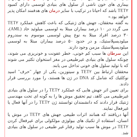
بیماری های خون ناشی از سلول های بنیادی لوسمی دارای كمبود
TET۲ باشد كه احیانا در تركیب با سایر
درمان
های هدفمند امكان پذیر
خواهد بود.»
به گفته محققان، جهش های ژنتیكی كه باعث كاهش عملكرد TET۲
می گردد در ۱۰ درصد بیماران مبتلا به لوسمی میلوئید حاد (AML)،
۳۰ درصد افراد مبتلا به نوع پیش لوسمی موسوم به سندروم
میلودیسپلاستیك، و در حدود ۵۰ درصد بیماران مبتلا به لوسمی
میلودیسپلاستیك مزمن وجود دارند.
این
سرطان
ها سبب كم خونی، خطر عفونت و خونریزی می شوند،
چونكه سلول های بنیادی غیرطبیعی در مغز استخوان تكثیر می شوند
كه با تولید سلول های خونی تداخل می یابند.
محققان ارتباط بین TET۲ و سیتوزین، یكی از چهار "حرف" اسید
نوكلئیك كه شامل كد DNA در ژن ها هستند، را مورد بررسی قرار
دادند.
برای تعیین اثر جهش هایی كه عملكرد TET۲ را در سلول های بنیادی
غیرطبیعی می كاهد، تیم تحقیق موش ها را به گونه ای تحت مهندسی
ژنتیك قرار دادند كه دانشمندان توانستند ژن TET۲ را در آنها فعال یا
غیرفعال نمایند.
آنها دریافتند كه همانند اثرات طبیعی جهش های TET۲ در موش یا
انسان، استفاده از تكنیك های بیولوژی مولكولی برای غیرفعال كردن
TET۲ در موش ها سبب تولید رفتار غیر طبیعی در سلول های بنیادی
شد.