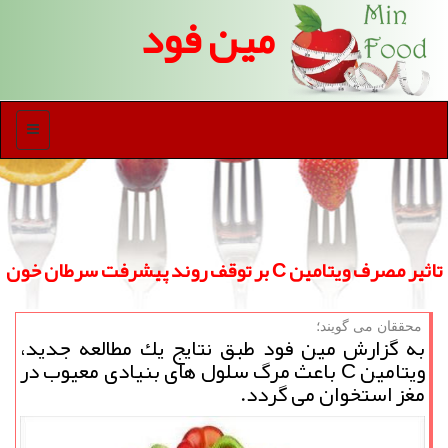
مین فود
منو
تاثیر مصرف ویتامین C بر توقف روند پیشرفت سرطان خون
محققان می گویند؛
به گزارش مین فود طبق نتایج یك مطالعه جدید،
ویتامین C باعث مرگ سلول های بنیادی معیوب در
مغز استخوان می گردد.