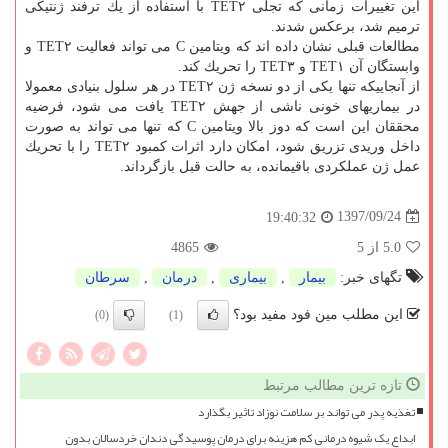
این تغییرات زمانی كه تجلی TET۲ با استفاده از یك ترفند ژنتیكی
ترمیم شد، برعكس شدند.
مطالعات قبلی نشان داده اند كه ویتامین C می تواند فعالیت TET۲ و
وابستگان آن TET۱ و TET۳ را تحریك كند.
از آنجاییكه تنها یكی از دو نسخه ژن TET۲ در هر سلول بنیادی معمولا
در بیماریهای خونی ناشی از جهش TET۲ یافت می شود، فرضیه
محققان این است كه دوز بالا ویتامین C كه تنها می تواند به صورت
داخل وریدی تزریق شود، امكان دارد اثرات كمبود TET۲ را با تحریك
عمل ژن عملكردی باقیمانده، به حالت قبل بازگرداند.
1397/09/24
19:40:32
5.0
از 5
4865
تگهای خبر:
بیمار
,
بیماری
,
درمان
,
سرطان
این مطلب مین فود مفید بود؟
(0)
(1)
تازه ترین مطالب مرتبط
تغذیه پدر می تواند بر سلامت نوزاد تاثیر بگذارد
ابداع یک شیوه درمانی کم هزینه برای درمان پوسیدگی دندان خردسالان بدون