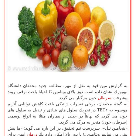
به گزارش مین فود به نقل از مهر، مطالعه جدید محققان دانشگاه
نیویورك نشان داده است دوز بالای ویتامین C احیانا باعث توقف روند
پیشرفت
سرطان
خون مرگبار می گردد.
به گفته محققان، برخی تغییرات ژنتیكی باعث كاهش توانایی آنزیم
موسوم به TET۲ در تحریك سلول های بنیادی و تبدیل به سلول های
خون می گردد كه نهایتاً در خیلی از بیماران مبتلا به انواع لوسمی
(سرطان خون) منجر به مرگ می گردد.
«بنجامین نیل»، سرپرست تیم تحقیق، در این باره می گوید: «ما پیش
بینی می نماییم ویتامین C با دوز بالا امكان دارد یك
درمان
ایمن برای