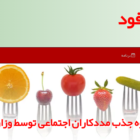
ود
برنامه
حوه جذب مددكاران اجتماعی توسط وز