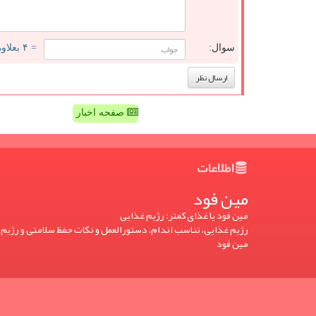
سوال:
= ۴ بعلاوه ۱
صفحه اخبار
اطلاعات
مین فود
مین فود یا غذای کمتر: رژیم غذایی
رژیم غذایی، تناسب اندام، دستورالعمل و نکات حفظ سلامتی و رژیم 
مین فود