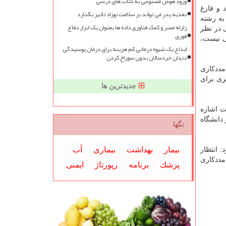
ورود هوش مصنوعی به کتاب های درسی
 و فارغ
تغذیه پدر می تواند بر سلامت نوزاد تاثیر بگذارد
به رشته
زلزله مصر و کمک فناوری داده ها بعنوان یک ابزار دفاع
 در نظر
فوری
ی نیست،
ابداع یک شیوه درمانی کم هزینه برای درمان پوسیدگی
دندان خردسالان بدون سوراخ کردن
مددكاری
تری برای
جدیدترین ها
ت اشاره
دانشگاه
تگها
بیمار
بهداشت
بیماری
آب
 انتظار
مددكاری
پزشك
برنامه
رپورتاژ
ایمنی