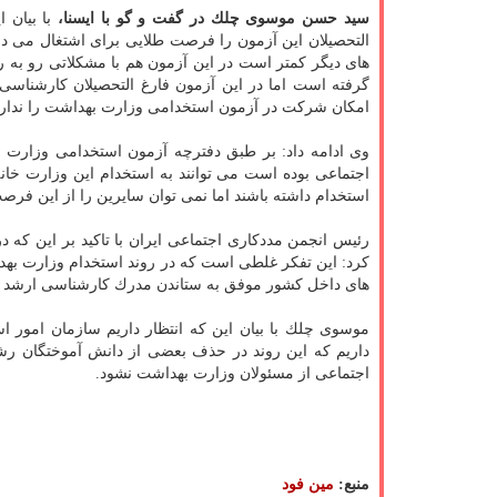
سید حسن موسوی چلك در گفت و گو با ایسنا،
با بیان
التحصیلان این آزمون را فرصت طلایی برای اشتغال می دان
های دیگر كمتر است در این آزمون هم با مشكلاتی رو به 
گرفته است اما در این آزمون فارغ التحصیلان كارشناس
امكان شركت در آزمون استخدامی وزارت بهداشت را ندارند
وی ادامه داد: بر طبق دفترچه آزمون استخدامی وزارت 
اجتماعی بوده است می توانند به استخدام این وزارت خانه 
استخدام داشته باشند اما نمی توان سایرین را از این فر
رئیس انجمن مددكاری اجتماعی ایران با تاكید بر این ك
كرد: این تفكر غلطی است كه در روند استخدام وزارت به
های داخل كشور موفق به ستاندن مدرك كارشناسی ارشد در 
موسوی چلك با بیان این كه انتظار داریم سازمان امور ا
داریم كه این روند در حذف بعضی از دانش آموختگان رش
اجتماعی از مسئولان وزارت بهداشت نشود.
منبع:
مین فود