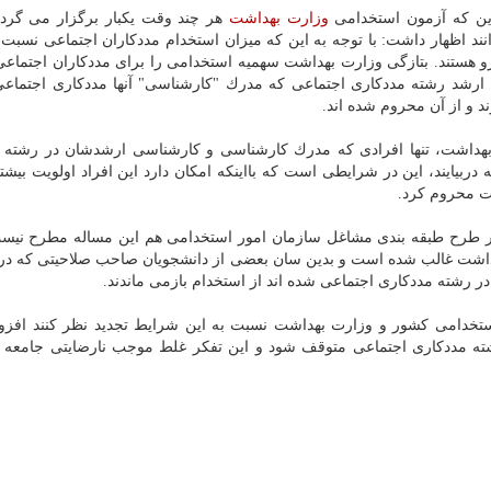
 این كه آزمون استخدامی
وزارت بهداشت
هر چند وقت یكبار برگزار می گردد
ند اظهار داشت: با توجه به این كه میزان استخدام مددكاران اجتماعی نسبت 
رو هستند. بتازگی وزارت بهداشت سهمیه استخدامی را برای مددكاران اجتماعی
ی ارشد رشته مددكاری اجتماعی كه مدرك "كارشناسی" آنها مددكاری اجتماع
 و از آن محروم شده اند.
بهداشت، تنها افرادی كه مدرك كارشناسی و كارشناسی ارشدشان در رشته 
دربیایند، این در شرایطی است كه بااینكه امكان دارد این افراد اولویت بیش
صت محروم كرد.
ه در طرح طبقه بندی مشاغل سازمان امور استخدامی هم این مساله مطرح نیس
داشت غالب شده است و بدین سان بعضی از دانشجویان صاحب صلاحیتی كه در 
رشته مددكاری اجتماعی شده اند از استخدام بازمی ماندند.
ستخدامی كشور و وزارت بهداشت نسبت به این شرایط تجدید نظر كنند افزود:
ته مددكاری اجتماعی متوقف شود و این تفكر غلط موجب نارضایتی جامعه 