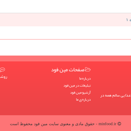
صفحات مین فود
روشها
درباره ما
تبلیغات در مین فود
آرشیو مین فود
غذایی سالم همه در
درباره ی ما
minfood.ir - حقوق مادی و معنوی سایت مین فود محفوظ است