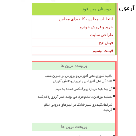
آزمون
دوستان مین فود
انتخابات مجلس ، کاندیدای مجلس
خرید و فروش خودرو
طراحی سایت
فیش حج
قیمت بیسیم
پربیننده ترین ها
تأکید شورای عالی آموزش و پرورش بر جبران عقب
ماندگی های آموزشی و تربیتی دانش آموزان
آن چه باید درباره ی رفلاکس معده بدانیم
تغذیه نوزادان با تخم مرغ می تواند خطر آلرژی را کم کند
شرایط نگهداری شیرخشک در انبارهای دارویی ابلاغ
گردید
پربحث ترین ها