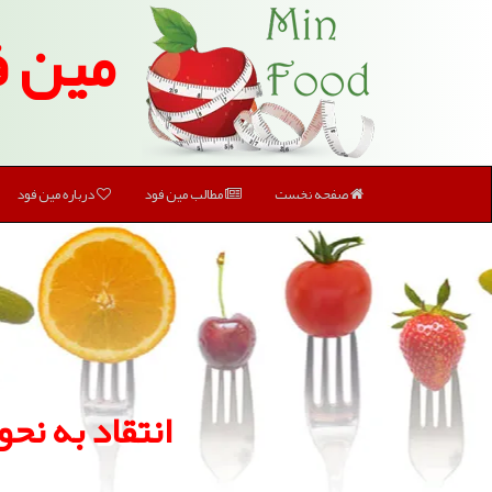
مین ف
صفحه نخست
مطالب مین فود
درباره مین فود
انتقاد به ن