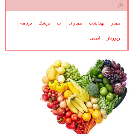
تگها
بیمار
بهداشت
بیماری
آب
پزشك
برنامه
رپورتاژ
ایمنی