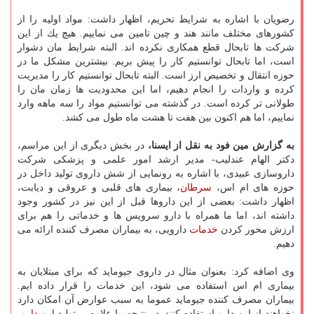
رضویان با اشاره به شرایط تحریم، اظهار داشت: مواد اولیه را از
كشورهای مختلف مانند هند و چین تامین می نماییم. هیچ یك از این
شركت ها تابحال قطع همكاری نكرده اند. البته شرایط مان دشوار
است، اما تابحال توانستیم كار را پیش بریم. بیشترین مشكل ما در
حوزه انتقال و تخصیص ارز است. البته تابحال توانستیم كار را مدیریت
كرده و واردات را انجام دهیم، اما این محدودیت ها زمان مان را
طولانی تر كرده است. در گذشته می توانستیم مواد را سه ماهه وارد
نماییم، اما هم اكنون بین هفت تا هشت ماه طول می كشد.
به گزارش مین فود به نقل از ایسنا،
در بخش دیگری از این مراسم،
دكتر الهام عندلیب- مدیر ارشد امور علمی و پزشكی شركت
داروسازی عبیدی، با اشاره به رونمایی از شش داروی تولید داخل در
حوزه های ام اس،
سرطان
، بیماری های قلبی و عروقی و دیابت،
اظهار داشت: بعضی از این داروها قبل از این نیز در كشور وجود
داشته اند، اما ما همراه با دارو سرویس ها و خدماتی را هم برای
ارزش محور كردن
خدمات
دارویی، به بیماران مصرف كننده ارائه می
دهیم.
وی اضافه كرد: بعنوان مثال در داروی جیوماید كه برای مبتلایان به
بیماری ام اس استفاده می شود، این خدمات را قرار داده ایم.
بیماران مصرف كننده جیوماید عموما به سبب عوارض آن امكان دارد
نخواهند از این دارو استفاده كنند. در نتیجه ما علاوه بر تولید این
دارو
،