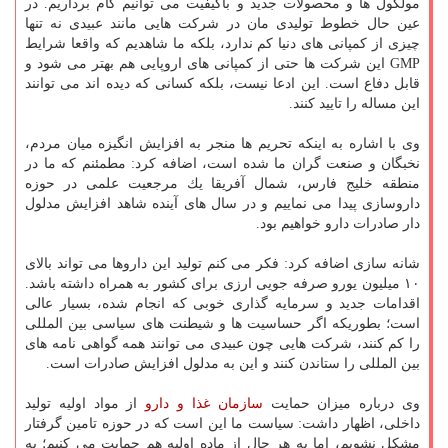
مولكول ها و محصولات جدید و باكیفیت می توانیم گام برداریم. در
عین حال خطوط تولیدی مان در شركت هایی مانند عبیدی نه تنها
چیزی از كمپانی های دنیا كم ندارد، بلكه ما شاهدیم كه واقعا شرایط
GMP این شركت ها حتی از كمپانی های اروپایی هم بهتر می شود و
قابل دفاع است. این ادعا نیست، بلكه كسانی كه دیده اند می توانند
این مساله را تایید كنند.
وی با اشاره به اینكه تحریم ها منجر به افزایش انگیزه میان مردم،
نخبگان و صنعت گران ما شده است، اضافه كرد: مطمئنم كه ما در
منطقه خلیج فارس، شمال آفریقا یك مرجعیت علمی در حوزه
داروسازی پیدا می نماییم و در سال های آینده شاهد افزایش مدلول
دار صادرات دارو خواهیم بود.
شانه سازی اضافه كرد: فكر می كنم تولید این داروها می تواند بالای
۱۰ میلیون یورو صرفه جویی ارزی برای كشور به همراه داشته باشد.
اقدامات جدید و سرمایه گذاری خوبی كه انجام شده، بسیار عالی
است؛ بطوریكه اگر حساسیت ها و شیطنت های سیاسی بین المللی
را كم كنند، شركت هایی چون عبیدی می توانند همه گواهی نامه های
بین المللی را ستاندن كنند و این به مدلول افزایش صادرات است.
وی درباره میزان حمایت
سازمان غذا و دارو
از مواد اولیه تولید
داخلی، اظهار داشت: سیاست ما این است كه در حوزه تامین گرفتار
مشكل نشویم، اما به هر حال از ماده اولیه هم حمایت می كنیم؛ به