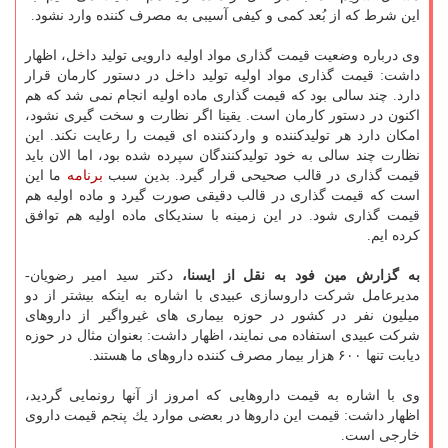
این شرط كه از بُعد كمی و كیفی آسیبی به مصرف كننده وارد نشود.
وی درباره وضعیت قیمت گذاری مواد اولیه دارویی تولید داخل، اظهار
داشت: قیمت گذاری مواد اولیه تولید داخل در دستور كارمان قرار
دارد. چند سالی بود كه قیمت گذاری ماده اولیه انجام نمی شد كه هم
اكنون در دستور كارمان است. یقینا اگر نظارت و سخت گیری نشود،
امكان دارد هر تولیدكننده و واردكننده ای قیمت را رعایت نكند. این
نظارت چند سالی به خود تولیدكنندگان سپرده شده بود، اما الان باید
قیمت گذاری در قالب صحیحی قرار گیرد. بدین سبب
برنامه
ما این
است كه قیمت گذاری در قالب دقیقی صورت گیرد و ماده اولیه هم
قیمت گذاری شود. در این زمینه با سندیكای ماده اولیه هم توافق
كرده ایم.
به گزارش مین فود به نقل از ایسنا،
دكتر سید امیر رضویان-
مدیرعامل شركت داروسازی عبیدی با اشاره به اینكه بیشتر از دو
میلیون نفر در كشور در حوزه بیماری های غیرواگیر از داروهای
شركت عبیدی استفاده می نمایند، اظهار داشت: بعنوان مثال در حوزه
دیابت تنها ۶۰۰ هزار بیمار مصرف كننده داروهای ما هستند.
وی با اشاره به قیمت داروهایی كه امروز از آنها رونمایی گردید،
اظهار داشت: قیمت این داروها در بعضی موارد یك پنجم قیمت داروی
خارجی است.