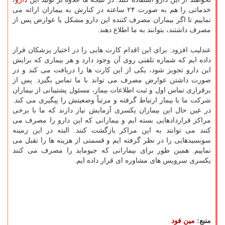
خدماتی را هم به صورت ۲۴ ساعته در كنارش به بیماران ارائه می
نماییم تا اگر بیماران مصرف كننده این دارو مشكل یا عوارض پس از
مصرف داشتند، بتوانند به ما اطلاع دهند.
عندلیب افزود: برای این اقدام كارت هایی را در اختیار پزشكان قرار
داده ایم كه شماره تلفنی روی آن وجود دارد و هر بیماری كه برایش
این دارو تجویز شود، یكی از این كارت ها را دریافت می كند و در
صورت داشتن عوارض مصرف می تواند با ما تماس بگیرد. پس از
برقراری تماس اول و ثبت اطلاعات بیمار، مسئول پشتیبانی از بیماران
شركت ما با بیمار ارتباط گرفته و مرتباً وضعیتش را پیگیری می كند.
در عین حال این بیماران یكسری آزمایش نیاز دارند كه ما با برخی
مراكز قراردادهایی بسته ایم و بیمارانی كه این دارو را مصرف می
كنند می توانند به این مراكز بازگشت كنند. البته در این زمینه
سوبسیدهایی را در نظر گرفته ایم و قسمتی از هزینه ها را تقبل می
نماییم. همین طور برای بیمارانی كه جیوماید را مصرف می كنند
یكسری سرویس های مشاوره ای قرار داده ایم.
منبع:
مین فود