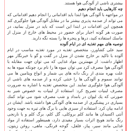
بیشتری ناشی از آلودگی هوا هستند.
چه كارهایی باید انجام دهیم
در مواجهه با آلودگی هوا ابتدا باید اقداماتی را انجام دهیم اقداماتی كه
می تواند از صدمه پذیری بیشتر ما در مقابل آلودگی هوا جلوگیری كند
همچون این اقدامات در ابتدا این است كه باید در منزل بمانید، در
صورت هر گونه اجبار برای حضور در محیط های خارج از منزل از
ماسك استفاده كنید، درها و پنجره ها را بسته نگه دارید.
توصیه های مهم تغذیه ای در ایام آلوده
سید علی كشاورز، متخصص تغذیه در مورد تغذیه مناسب در ایام
آلوده با تاكید بر خارج نشدن از منزل در گفت و گو با خبرنگار مهر
اظهار داشت: از مهمترین مواد غذایی كه می توان جهت مقابله با
آلودگی هوا مصرف كرد می توان میوه ها را نام برد چونكه میوه ها به
علت بهره مندی از رنگ دانه های بی شمار و انواع ویتامین ها می
توانند سموم و آلودگی ها را خنثی كرده و از صدمه های ناشی از
آلودگی هوا جلوگیری نمایند. این متخصص تغذیه با اشاره به ضرورت
مصرف لبنیات تصریح كرد: استفاده از لبنیات به خصوص شیر به
صورتی كه یك لیوان در بامداد و شب مصرف شود می تواند كمك
بسیاری در پیشگیری از صدمه های آلودگی هوا داشته باشد. ایشان در
ادامه بیان كرد: استفاده از سبزی هایی با برگ های تیره به جهت وجود
آنتی اكسیدان ها مانند كلم بروكلی، گل كلم، برگ كلم و یا نارنجی
رنگ مانند هویج اثرات بسیار مفیدی دارد، همینطور استفاده از مواد
غذایی مانند سیر، پیاز، فلفل، گوجه فرنگی، ماهی، روغن زیتون،