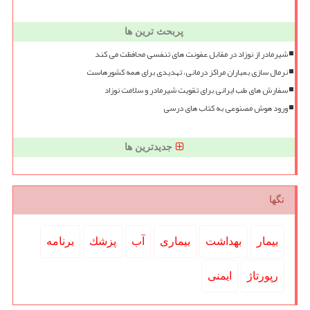
پربحث ترین ها
شیرمادر از نوزاد در مقابل عفونت های تنفسی محافظت می کند
نرمال سازی بمباران مراکز درمانی، تهدیدی برای همه کشورهاست
سفارش های طب ایرانی برای تقویت شیرمادر و سلامت نوزاد
ورود هوش مصنوعی به کتاب های درسی
جدیدترین ها
تگها
بیمار
بهداشت
بیماری
آب
پزشك
برنامه
رپورتاژ
ایمنی