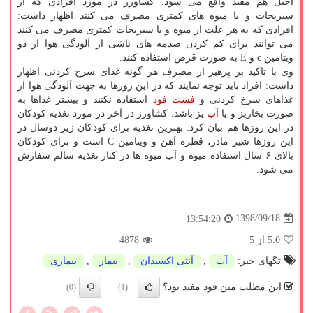
آجیل هم مفید واقع می شود. كشاورز در مورد افرادی كه از
سبزیجات و یا میوه های كمتری مصرف می كنند اظهار داشت:
افرادی كه به هر علت از میوه و یا سبزیجات كمتری مصرف می كنند
می توانند برای كم كردن صدمه های ناشی از آلودگی هوا از دو
ویتامین c و E به صورت قرص استفاده كنند.
وی با تاكید بر پرهیز از مصرف هر گونه غذای سرخ كردنی اظهار
داشت: افراد باید توجه نمایند كه در این روزها به جهت آلودگی هوا از
غذاهای سرخ كردنی و
فست فود
استفاده نكنند و بیشتر غذاها به
صورت بخارپز و یا
آب
پز باشد. كشاورز در آخر در مورد تغذیه كودكان
در این روزها هم بیان كرد: بهترین تغذیه برای كودكان زیر دوسال در
این روزها شیر مادر، قطره آهن و ویتامین C است و برای كودكان
بالای ۶ سال استفاده میوه و آب میوه ها در كنار تغذیه سالم سفارش
می شود.
1398/09/18
13:54:20
5.0
از 5
4878
تگهای خبر:
آب
,
آنتی اكسیدان
,
بیمار
,
بیماری
این مطلب مین فود مفید بود؟
(0)
(1)