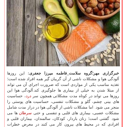
خبرگزاری مهر؛گروه سلامت_فاطمه میرزا جعفری:
این روزها
آلودگی هوا و مشكلات ناشی از آن گریبان گیر همه افراد شده است؛
تغذیه مناسب یكی از مواردی است كه ضرورت اجرای آن می تواند
از مبتلا شدن به خیلی از بیماری ها جلوگیری كند.آلودگی هوا این
روزها می تواند در كوتاه مدت مشكلاتی همچون سر
درد
، حساسیت
های بینی چشم، گلو و مشكلات تنفسی، حساسیت های پوستی را
منجر می شود. اما مشكلات ناشی از آلودگی هوا در دراز مدت شامل
مشكلات عصبی، بیماری های قلبی و تنفسی و حتی
سرطان
ها می
شود. گفتنی است؛ زنان باردار، كودكان، سالمندان، بیماران قلبی و
افرادی كه در محیط های بیرون كار می كنند در معرض خطرات